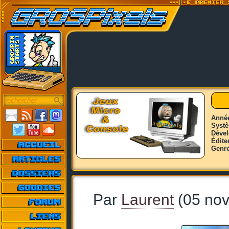
Anné
Syst
Déve
Édite
Genr
Par
Laurent
(05 no