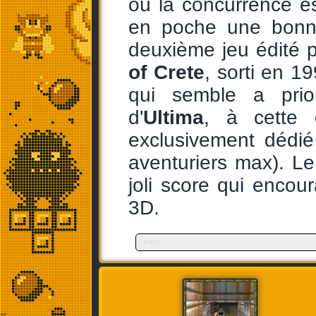
où la concurrence est
en poche une bonne
deuxième jeu édité 
of Crete
, sorti en 1
qui semble a prior
d'
Ultima
, à cette 
exclusivement dédié
aventuriers max). L
joli score qui enco
3D.
<<<