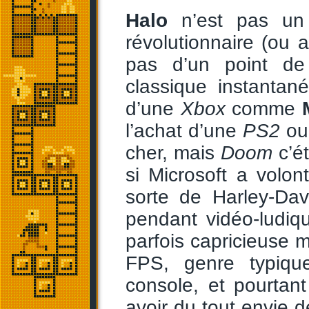
Halo
n’est pas un j
révolutionnaire (ou 
pas d’un point 
classique instantan
d’une
Xbox
comme
l’achat d’une
PS2
o
cher, mais
Doom
c’é
si Microsoft a volo
sorte de Harley-Da
pendant vidéo-ludiq
parfois capricieuse m
FPS, genre typiqu
console, et pourtan
avoir du tout envie d