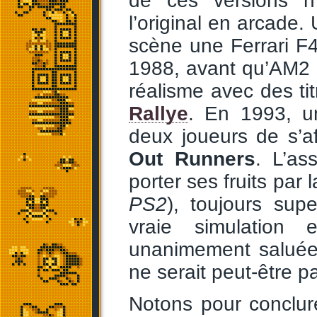
de ces versions n
l’original en arcade.
scène une Ferrari F
1988, avant qu’AM2 
réalisme avec des t
Rallye
. En 1993, u
deux joueurs de s’aff
Out Runners
. L’as
porter ses fruits par 
PS2
), toujours sup
vraie simulation 
unanimement saluée
ne serait peut-être pa
Notons pour conclur