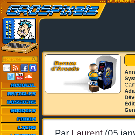
Ann
Sys
Gam
Ada
Dév
Édi
Gen
Par
Laurent
(05 jan