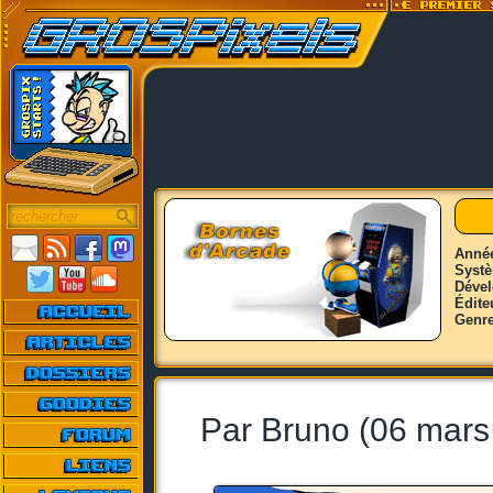
Anné
Syst
Déve
Édite
Genr
Par Bruno (06 mars