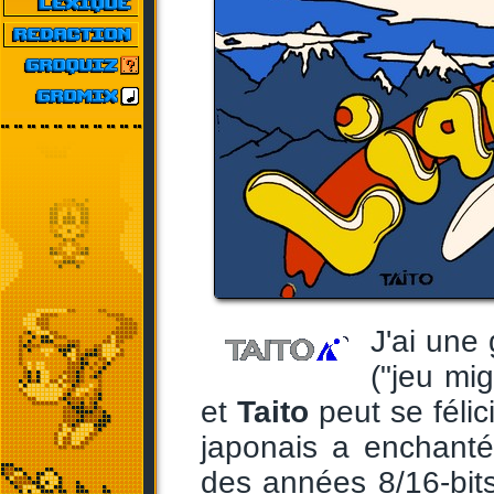
J'ai une
("jeu mi
et
Taito
peut se félici
japonais a enchanté 
des années 8/16-bits