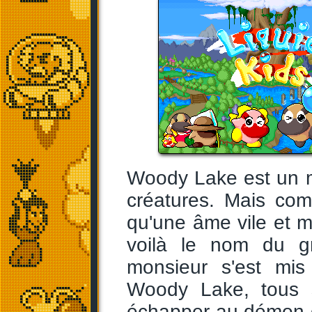
Woody Lake est un m
créatures. Mais comm
qu'une âme vile et m
voilà le nom du gr
monsieur s'est mi
Woody Lake, tous s
échapper au démon d