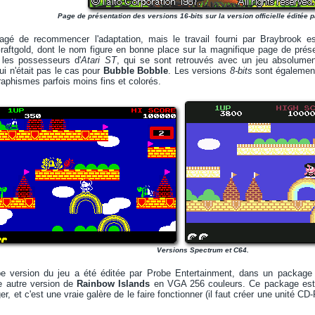
Page de présentation des versions 16-bits sur la version officielle éditée 
sagé de recommencer l'adaptation, mais le travail fourni par Braybrook es
raftgold, dont le nom figure en bonne place sur la magnifique page de prése
 les possesseurs d'
Atari ST
, qui se sont retrouvés avec un jeu absolument
ui n'était pas le cas pour
Bubble Bobble
. Les versions
8-bits
sont également 
aphismes parfois moins fins et colorés.
Versions Spectrum et C64.
 version du jeu a été éditée par Probe Entertainment, dans un package
ne autre version de
Rainbow Islands
en VGA 256 couleurs. Ce package est 
er, et c'est une vraie galère de le faire fonctionner (il faut créer une unité C