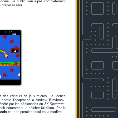
original. Le public n'en a pas complètement
n prédécesseur.
e des éditeurs de jeux micros. La licence
 confie l'adaptation à Andrew Braybrook,
énéré par les aficionados du
ZX Spectrum
.
 doit notamment le célèbre
Uridium
. Par la
ands
est son premier essai en la matière.