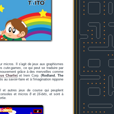
ur micros. Il s'agit de jeux aux graphismes
les
cute-games
, ce qui peut se traduire par
 du mouvement grâce à des merveilles comme
cus Charlie
) et Irem Corp. (
Rodland
,
The
és au savoir-faire et à l'imagination nippone
l
et autres jeux de course qui peuplent
r consoles et micros
8
et
16-bits
, et sont à
rtie.