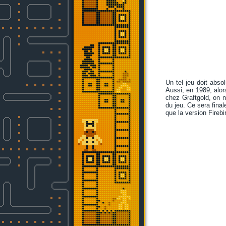
Un tel jeu doit abs
Aussi, en 1989, alor
chez Graftgold, on n
du jeu. Ce sera fina
que la version Firebi