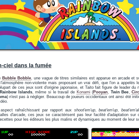
-ciel dans la fumée
de
Bubble Bobble
, une vague de titres similaires est apparue en arcade et s
 l'atmosphère non-violente mais proposant un vrai défi, que l'on a appelés 
lupart de ces jeux sont d'origine japonaise, et Taito fait figure de leader
Rainbow Islands
, même si le travail de
Konami
(
Pooyan
,
Twin Bee
,
Cir
onma
) n'est pas à négliger. Beaucoup de joueurs occidentaux ont ainsi été initi
idéo.
aspect rafraîchissant par rapport aux
shoot'em'up
,
beat'em'up
,
beat'em'al
alles d'arcade, ces jeux se caractérisent pas leur facilité d'adaptation su
 recettes pour les éditeurs les plus malins et dynamiques au moment de leur so