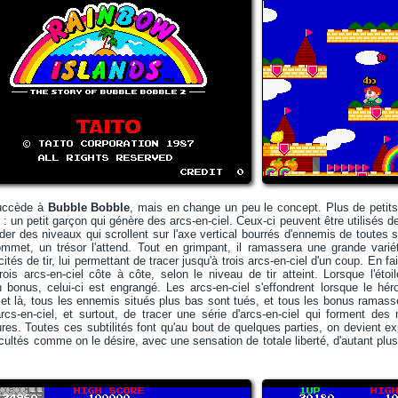
ccède à
Bubble Bobble
, mais en change un peu le concept. Plus de petits
 : un petit garçon qui génère des arcs-en-ciel. Ceux-ci peuvent être utilisés
der des niveaux qui scrollent sur l'axe vertical bourrés d'ennemis de toutes 
ommet, un trésor l'attend. Tout en grimpant, il ramassera une grande variét
és de tir, lui permettant de tracer jusqu'à trois arcs-en-ciel d'un coup. En fait,
ois arcs-en-ciel côte à côte, selon le niveau de tir atteint. Lorsque l'étoi
un bonus, celui-ci est engrangé. Les arcs-en-ciel s'effondrent lorsque le h
s, et là, tous les ennemis situés plus bas sont tués, et tous les bonus ramass
cs-en-ciel, et surtout, de tracer une série d'arcs-en-ciel qui forment des
es. Toutes ces subtilités font qu'au bout de quelques parties, on devient expe
ficultés comme on le désire, avec une sensation de totale liberté, d'autant plu