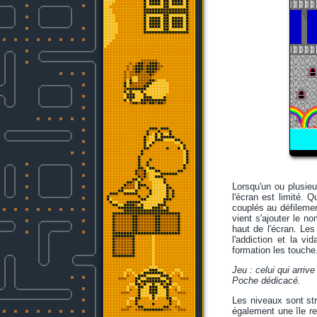
Lorsqu'un ou plusieu
l'écran est limité.
couplés au défileme
vient s'ajouter le 
haut de l'écran. Les
l'addiction et la v
formation les touche
Jeu : celui qui arriv
Poche dédicacé.
Les niveaux sont str
également une île re