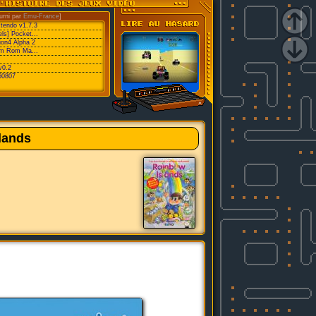
urni par
Emu-France
]
xtendo v1.7.3
ls] Pocket...
ion4 Alpha 2
eam Rom Ma...
v0.2
60807
lands