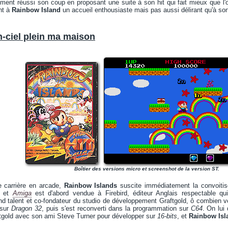
ement réussi son coup en proposant une suite à son hit qui fait mieux que l'
nt à
Rainbow Island
un accueil enthousiaste mais pas aussi délirant qu'à so
n-ciel plein ma maison
Boîtier des versions micro et screenshot de la version ST.
 carrière en arcade,
Rainbow Islands
suscite immédiatement la convoitis
et
Amiga
est d'abord vendue à Firebird, éditeur Anglais respectable qui
d talent et co-fondateur du studio de développement Graftgold, ô combien v
 sur
Dragon 32
, puis s'est reconverti dans la programmation sur
C64
. On lui
aftgold avec son ami Steve Turner pour développer sur
16-bits
, et
Rainbow Isl