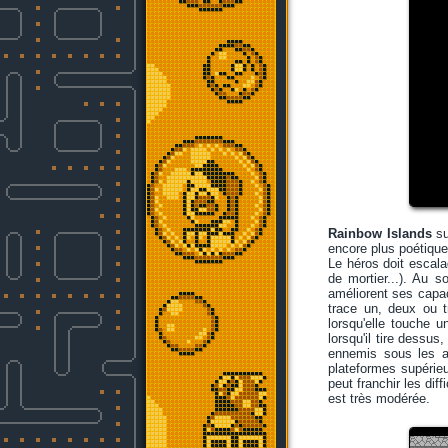
Rainbow Islands
su
encore plus poétique
Le héros doit escala
de mortier...). Au s
améliorent ses capacit
trace un, deux ou tr
lorsqu'elle touche 
lorsqu'il tire dessu
ennemis sous les ar
plateformes supérieur
peut franchir les dif
est très modérée.