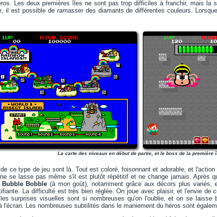
ros. Les deux premières îles ne sont pas trop difficiles à franchir, mais la s
e, il est possible de ramasser des diamants de différentes couleurs. Lorsque
La carte des niveaux en début de partie, et le boss de la première î
 de ce type de jeu sont là. Tout est coloré, foisonnant et adorable, et l'acti
ne se lasse pas même s'il est plutôt répétitif et ne change jamais. Après quel
e
Bubble Bobble
(à mon goût), notamment grâce aux décors plus variés, 
ifiante. La difficulté est très bien réglée. On joue avec plaisir, et l'envie de 
 les surprises visuelles sont si nombreuses qu'on l'oublie, et on se laisse
 l'écran. Les nombreuses subtilités dans le maniement du héros sont égalemen