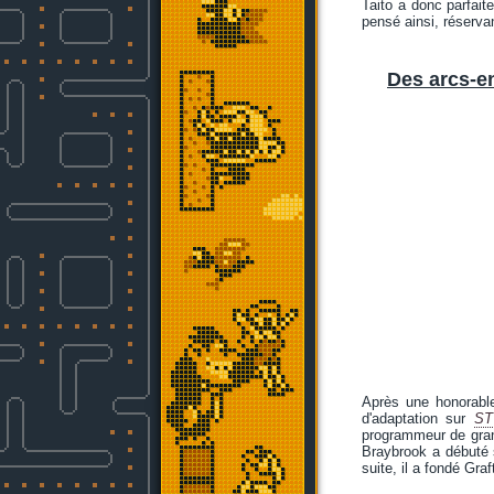
Taito a donc parfait
pensé ainsi, réserva
Des arcs-e
Après une honorable
d'adaptation sur
ST
programmeur de gran
Braybrook a débuté
suite, il a fondé Gr