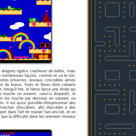
 dragons rigolos cracheurs de bulles, mais
 de nombreuses façons, comme on va le voir.
sortes (insectes, oiseaux, crocodiles armés
é de bonus, fruits et fleurs dont certains
 lorsqu'il tire, le héros lance une étoile qui
le touche un ennemi, celui-ci disparaît, et
éros les touche par dessous en sautant, ou
és. Il est aussi possible d'emprisonner des
 marches d'escaliers, afin d'accéder à des
rt dans l'art de manier l'arc-en-ciel, et on
s que la difficulté dans les premiers niveaux