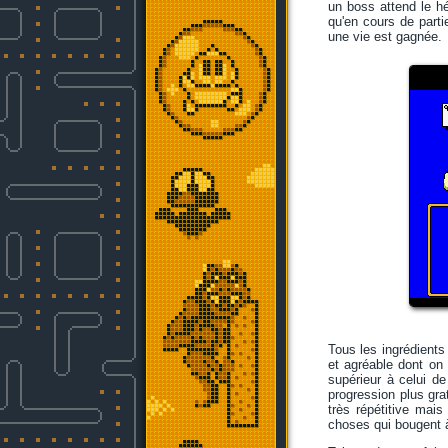
un boss attend le hé
qu'en cours de parti
une vie est gagnée.
Tous les ingrédients
et agréable dont on 
supérieur à celui d
progression plus grat
très répétitive mais
choses qui bougent à