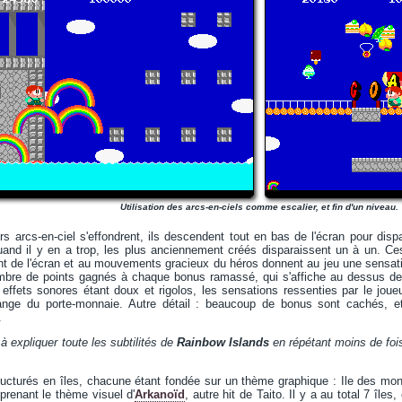
Utilisation des arcs-en-ciels comme escalier, et fin d'un niveau.
rs arcs-en-ciel s'effondrent, ils descendent tout en bas de l'écran pour dispa
 Quand il y en a trop, les plus anciennement créés disparaissent un à un. C
nt de l'écran et au mouvements gracieux du héros donnent au jeu une sensat
nombre de points gagnés à chaque bonus ramassé, qui s'affiche au dessus de
 effets sonores étant doux et rigolos, les sensations ressenties par le joue
idange du porte-monnaie. Autre détail : beaucoup de bonus sont cachés, et
.
e à expliquer toute les subtilités de
Rainbow Islands
en répétant moins de fois
ucturés en îles, chacune étant fondée sur un thème graphique : Ile des mons
prenant le thème visuel d'
Arkanoïd
, autre hit de Taito. Il y a au total 7 île