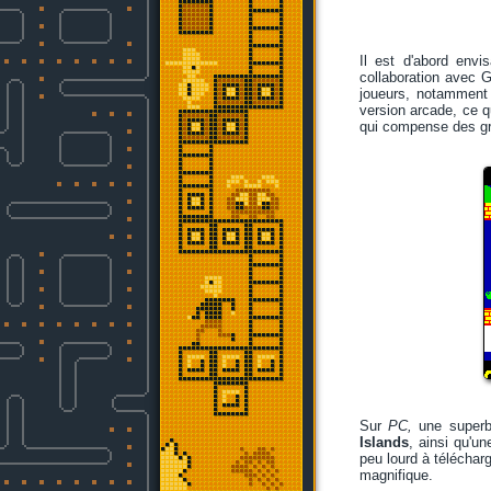
Il est d'abord envi
collaboration avec G
joueurs, notamment
version arcade, ce q
qui compense des gr
Sur
PC,
une superbe
Islands
, ainsi qu'u
peu lourd à télécharg
magnifique.