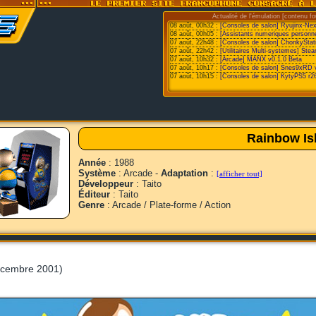
Actualité de l'émulation [contenu fo
08 août, 00h32 :
[Consoles de salon] Ryujinx-Ne
08 août, 00h05 :
[Assistants numeriques personne
07 août, 22h48 :
[Consoles de salon] ChonkyStat
07 août, 22h42 :
[Utilitaires Multi-systemes] St
07 août, 10h32 :
[Arcade] MANX v0.1.0 Beta
07 août, 10h17 :
[Consoles de salon] Snes9xRD 
07 août, 10h15 :
[Consoles de salon] KytyPS5 r2
Rainbow Is
Année
: 1988
Système
: Arcade -
Adaptation
:
[afficher tout]
Développeur
: Taito
Éditeur
: Taito
Genre
: Arcade / Plate-forme / Action
cembre 2001)