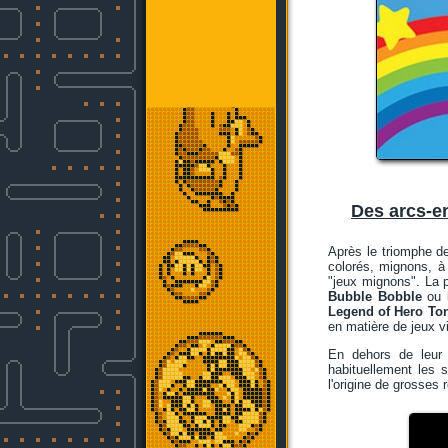
Des arcs-en
Après le triomphe 
colorés, mignons, à
"jeux mignons". La p
Bubble Bobble
ou
Legend of Hero T
en matière de jeux v
En dehors de leur 
habituellement les s
l'origine de grosses