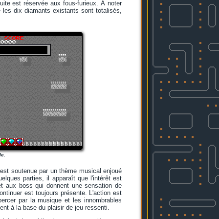
uite est réservée aux fous-furieux. À noter
 les dix diamants existants sont totalisés,
le.
on est soutenue par un thème musical enjoué
ques parties, il apparaît que l'intérêt est
et aux boss qui donnent une sensation de
continuer est toujours présente. L'action est
 bercer par la musique et les innombrables
t à la base du plaisir de jeu ressenti.