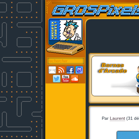
Par
Laurent
(31 dé