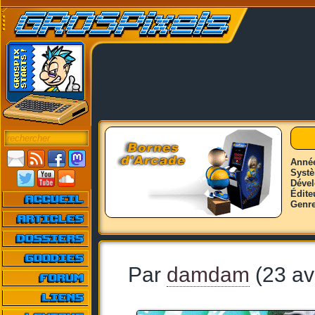
Anné
Syst
Déve
Édite
Genr
Par
damdam
(23 av