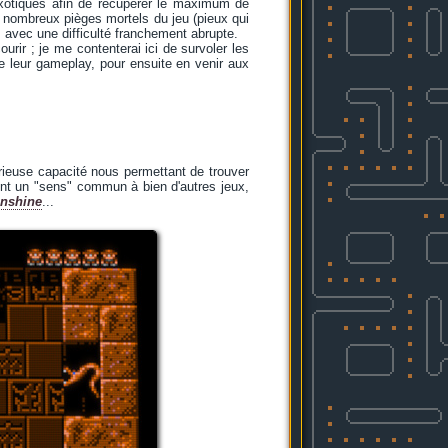
exotiques afin de récupérer le maximum de
s nombreux pièges mortels du jeu (pieux qui
 avec une difficulté franchement abrupte.
urir ; je me contenterai ici de survoler les
 de leur gameplay, pour ensuite en venir aux
urieuse capacité nous permettant de trouver
nt un "sens" commun à bien d'autres jeux,
unshine
...