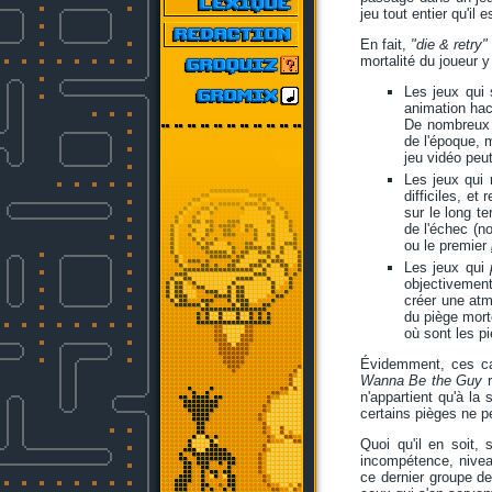
jeu tout entier qu'il e
En fait,
"die & retry"
mortalité du joueur 
Les jeux qui 
animation hac
De nombreux j
de l'époque, 
jeu vidéo peut
Les jeux qui 
difficiles, e
sur le long t
de l'échec (n
ou le premier
Les jeux qui
objectivement
créer une atm
du piège morte
où sont les pi
Évidemment, ces ca
Wanna Be the Guy
r
n'appartient qu'à la
certains pièges ne p
Quoi qu'il en soit, 
incompétence, niveau
ce dernier groupe de