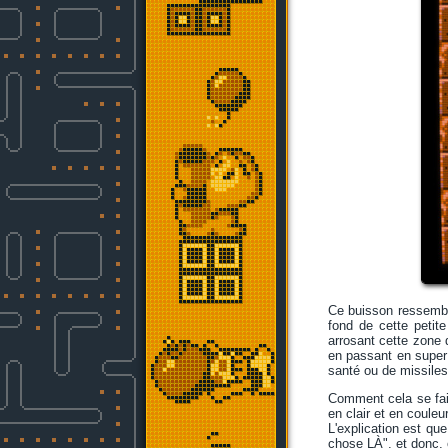
Ce buisson ressemble
fond de cette petit
arrosant cette zone d
en passant en super 
santé ou de missiles
Comment cela se fait-
en clair et en couleu
L'explication est qu
chose LÀ", et donc,