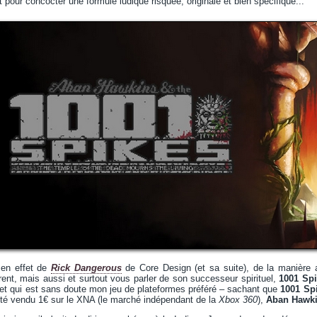
 pour concocter une formule ludique risquée, originale et bien spécifique...
 en effet de
Rick Dangerous
de Core Design (et sa suite), de la manière a
rent, mais aussi et surtout vous parler de son successeur spirituel,
1001 Sp
 et qui est sans doute mon jeu de plateformes préféré – sachant que
1001 Sp
t été vendu 1€ sur le XNA (le marché indépendant de la
Xbox 360
),
Aban Hawki