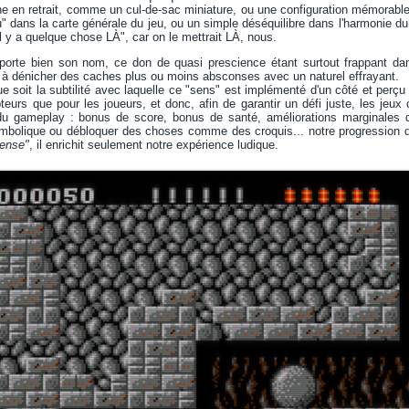
ne en retrait, comme un cul-de-sac miniature, ou une configuration mémorab
u" dans la carte générale du jeu, ou un simple déséquilibre dans l'harmonie du l
l y a quelque chose LÀ", car on le mettrait LÀ, nous.
orte bien son nom, ce don de quasi prescience étant surtout frappant d
 à dénicher des caches plus ou moins absconses avec un naturel effrayant.
 soit la subtilité avec laquelle ce "sens" est implémenté d'un côté et perçu p
teurs que pour les joueurs, et donc, afin de garantir un défi juste, les je
 du gameplay : bonus de score, bonus de santé, améliorations marginales d
ymbolique ou débloquer des choses comme des croquis... notre progression 
sense"
, il enrichit seulement notre expérience ludique.