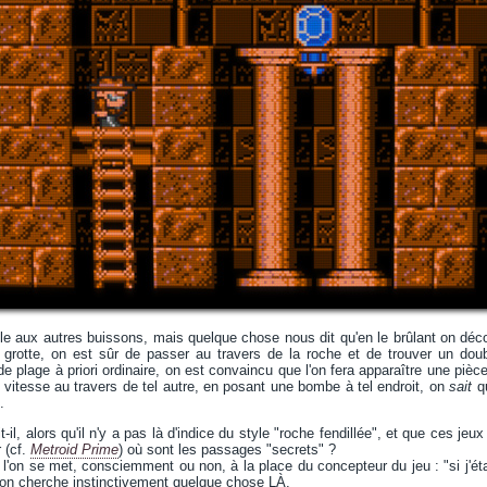
 aux autres buissons, mais quelque chose nous dit qu'en le brûlant on décou
e grotte, on est sûr de passer au travers de la roche et de trouver un dou
e plage à priori ordinaire, on est convaincu que l'on fera apparaître une pièce 
vitesse au travers de tel autre, en posant une bombe à tel endroit, on
sait
qu
.
il, alors qu'il n'y a pas là d'indice du style "roche fendillée", et que ces je
r (cf.
Metroid Prime
) où sont les passages "secrets" ?
e l'on se met, consciemment ou non, à la place du concepteur du jeu : "si j'ét
 on cherche instinctivement quelque chose LÀ.