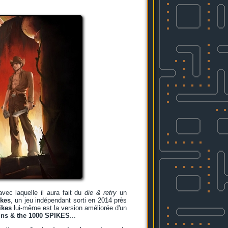
vec laquelle il aura fait du
die & retry
un
ikes
, un jeu indépendant sorti en 2014 près
ikes
lui-même est la version améliorée d'un
ns & the 1000 SPIKES
...