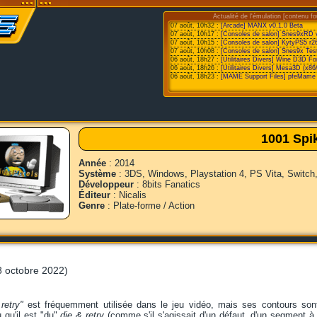
Actualité de l'émulation [contenu fo
07 août, 10h32 :
[Arcade] MANX v0.1.0 Beta
07 août, 10h17 :
[Consoles de salon] Snes9xRD 
07 août, 10h15 :
[Consoles de salon] KytyPS5 r2
07 août, 10h08 :
[Consoles de salon] Snes9x Test
06 août, 18h27 :
[Utilitaires Divers] Wine D3D F
06 août, 18h26 :
[Utilitaires Divers] Mesa3D (x86
06 août, 18h23 :
[MAME Support Files] pfeMame 
1001 Spi
Année
: 2014
Système
: 3DS, Windows, Playstation 4, PS Vita, Switch
Développeur
: 8bits Fanatics
Éditeur
: Nicalis
Genre
: Plate-forme / Action
 octobre 2022)
retry"
est fréquemment utilisée dans le jeu vidéo, mais ses contours sont 
qu'il est "
du
"
die & retry
(comme s'il s'agissait d'un défaut, d'un segment à la