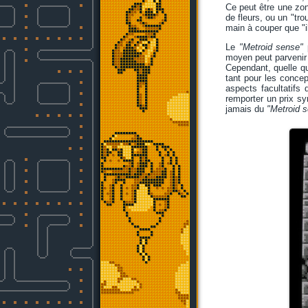
Ce peut être une zo
de fleurs, ou un "tro
main à couper que "i
Le
"Metroid sense"
p
moyen peut parvenir
Cependant, quelle que
tant pour les concep
aspects facultatifs
remporter un prix s
jamais du
"Metroid 