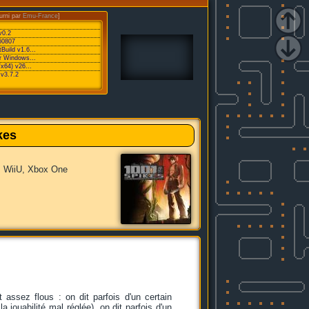
urni par
Emu-France
]
v0.2
60807
Build v1.6...
or Windows...
/x64) v26...
v3.7.2
kes
, WiiU, Xbox One
assez flous : on dit parfois d'un certain
 jouabilité mal réglée), on dit parfois d'un