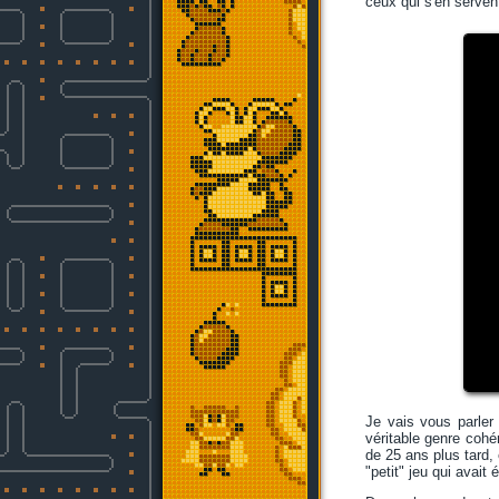
ceux qui s'en servent
Je vais vous parler
véritable genre cohé
de 25 ans plus tard,
"petit" jeu qui avai