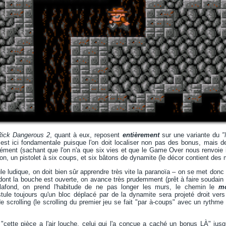
Rick Dangerous 2
, quant à eux, reposent
entièrement
sur une variante du
"
est ici fondamentale puisque l'on doit localiser non pas des bonus, mais 
ément (sachant que l'on n'a que six vies et que le Game Over nous renvoie illi
on, un pistolet à six coups, et six bâtons de dynamite (le décor contient des 
le ludique, on doit bien sûr apprendre très vite la paranoïa – on se met donc
dont la bouche est ouverte, on avance très prudemment (prêt à faire soudain
afond, on prend l'habitude de ne pas longer les murs, le chemin le
m
tule toujours qu'un bloc déplacé par de la dynamite sera projeté droit ve
e scrolling (le scrolling du premier jeu se fait "par à-coups" avec un ryt
 "cette pièce a l'air louche, celui qui l'a conçue a caché un bonus LÀ" jusqu'