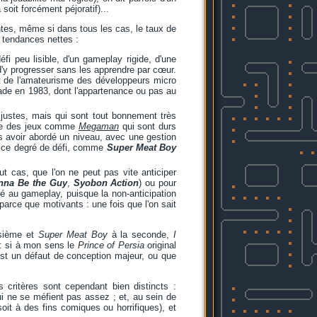
soit forcément péjoratif)...
ntes, même si dans tous les cas, le taux de
s tendances nettes :
i peu lisible, d'un gameplay rigide, d'une
 d'y progresser sans les apprendre par cœur.
it de l'amateurisme des développeurs micro
rcade en 1983, dont l'appartenance ou pas au
 justes, mais qui sont tout bonnement très
orie des jeux comme
Megaman
qui sont durs
ès avoir abordé un niveau, avec une gestion
c ce degré de défi, comme
Super Meat Boy
ut cas, que l'on ne peut pas vite anticiper
nna Be the Guy
,
Syobon Action
) ou pour
ié au gameplay, puisque la non-anticipation
parce que motivants : une fois que l'on sait
oisième et
Super Meat Boy
à la seconde,
I
 : si à mon sens le
Prince of Persia
original
 est un défaut de conception majeur, ou que
 critères sont cependant bien distincts :
ui ne se méfient pas assez ; et, au sein de
oit à des fins comiques ou horrifiques), et