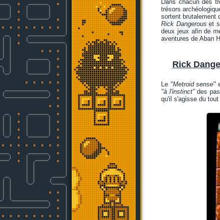
Dans chacun des tro
trésors archéologiqu
sortent brutalement 
Rick Dangerous
et s
deux jeux afin de m
aventures de Aban Ha
Rick Dange
Le
"Metroid sense"
e
"à l'instinct"
des pass
qu'il s'agisse du tou