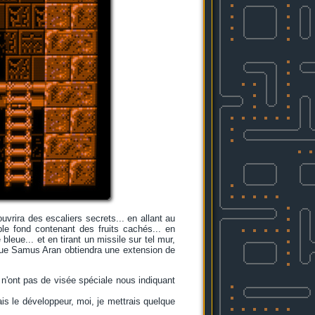
vrira des escaliers secrets... en allant au
ble fond contenant des fruits cachés... en
bleue... et en tirant un missile sur tel mur,
e Samus Aran obtiendra une extension de
ux n'ont pas de visée spéciale nous indiquant
ais le développeur, moi, je mettrais quelque