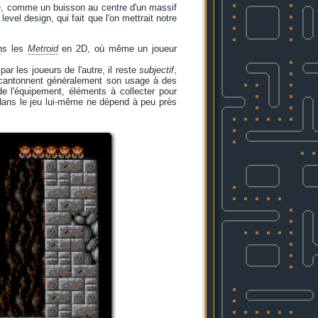
le, comme un buisson au centre d'un massif
evel design, qui fait que l'on mettrait notre
ans les
Metroid
en 2D, où même un joueur
ar les joueurs de l'autre, il reste
subjectif
,
ux cantonnent généralement son usage à des
e l'équipement, éléments à collecter pour
dans le jeu lui-même ne dépend à peu près