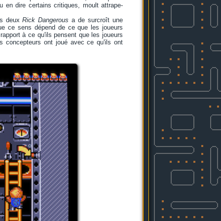
en dire certains critiques, moult attrape-
es deux
Rick Dangerous
a de surcroît une
 que ce sens dépend de ce que les joueurs
rapport à ce qu'ils pensent que les joueurs
s concepteurs ont joué avec ce qu'ils ont