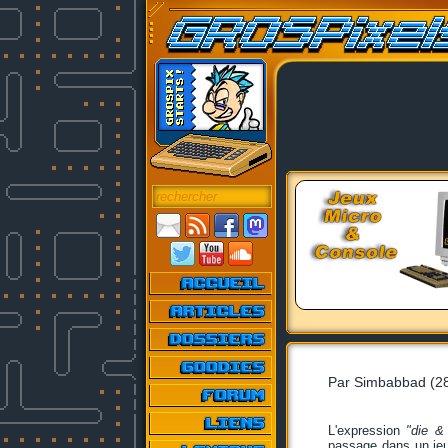
Par Simbabbad (28
L'expression
"die & 
passage dans un jeu 