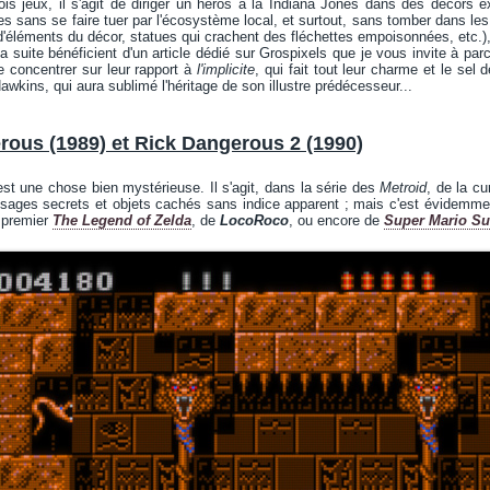
is jeux, il s'agit de diriger un héros à la Indiana Jones dans des décors 
es sans se faire tuer par l'écosystème local, et surtout, sans tomber dans le
d'éléments du décor, statues qui crachent des fléchettes empoisonnées, etc.),
a suite bénéficient d'un article dédié sur Grospixels que je vous invite à parco
e concentrer sur leur rapport à
l'implicite
, qui fait tout leur charme et le sel
wkins, qui aura sublimé l'héritage de son illustre prédécesseur...
rous (1989) et Rick Dangerous 2 (1990)
st une chose bien mystérieuse. Il s'agit, dans la série des
Metroid
, de la c
ages secrets et objets cachés sans indice apparent ; mais c'est évidemme
t premier
The Legend of Zelda
, de
LocoRoco
, ou encore de
Super Mario S