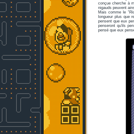
conçue cherche à me 
nigauds peuvent ains
Mais comme le
"Ri
longueur plus que r
pensent que eux pens
penseront qu'ils pe
pensé que eux pense