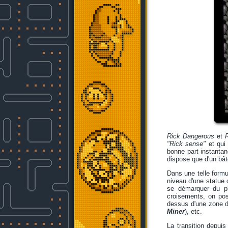
Rick Dangerous
et
"Rick sense"
et qui 
bonne part instantan
dispose que d'un bât
Dans une telle formu
niveau d'une statue 
se démarquer du pl
croisements, on pos
dessus d'une zone d
Miner
), etc.
La transition depuis