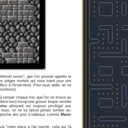
Metroid sense"
, que l'on pourrait appeler le
des pièges mortels qui nous tuent pour une
co à l'écran-titre). Pour nous aider, on ne
munitions).
 à ramper chaque fois que l'on se trouve au
 demi-tour) lorsqu'une grosse brique semble
oins
attrayant est toujours privilégié aux
rs nous, on ne se laisse
jamais
tomber au-
hme proche des jeux à tableaux comme
Manic
à "cette pièce a l'air louche, celui qui l'a