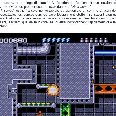
tuer avec un piège dissimulé LÀ" fonctionne très bien, et quoi qu'aient pu 
i être évités du premier coup en exploitant son
"Rick sense"
.
ck sense"
est ici la colonne vertébrale du gameplay, et comme chacun d
espectable, les concepteurs de Core Design l'ont étoffé : ils savent bien
ent, et donc, il leur arrive de décaler successivement leur level design par 
nsent, sachant que de leur côté les joueurs comprennent rapidement que le
ront.