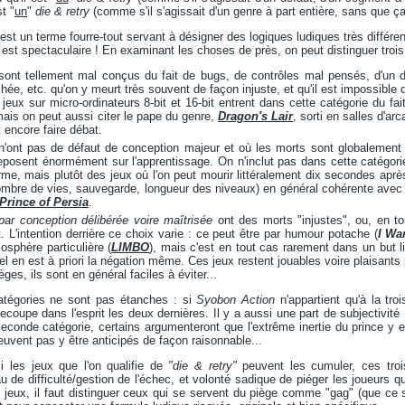
st "
un
"
die & retry
(comme s'il s'agissait d'un genre à part entière, sans que ça 
est un terme fourre-tout servant à désigner des logiques ludiques très différe
y est spectaculaire ! En examinant les choses de près, on peut distinguer troi
sont tellement mal conçus du fait de bugs, de contrôles mal pensés, d'un déf
hée, etc. qu'on y meurt très souvent de façon injuste, et qu'il est impossible
eux sur micro-ordinateurs 8-bit et 16-bit entrent dans cette catégorie du fa
mais on peut aussi citer le pape du genre,
Dragon's Lair
, sorti en salles d'a
 encore faire débat.
n'ont pas de défaut de conception majeur et où les morts sont globalement
t reposent énormément sur l'apprentissage. On n'inclut pas dans cette catég
erme, mais plutôt des jeux où l'on peut mourir littéralement dix secondes apr
ombre de vies, sauvegarde, longueur des niveaux) en général cohérente ave
Prince of Persia
.
par conception délibérée voire maîtrisée
ont des morts "injustes", ou, en to
. L'intention derrière ce choix varie : ce peut être par humour potache (
I Wa
osphère particulière (
LIMBO
), mais c'est en tout cas rarement dans un but l
l en est à priori la négation même. Ces jeux restent jouables voire plaisants 
èges, ils sont en général faciles à éviter...
tégories ne sont pas étanches : si
Syobon Action
n'appartient qu'à la tr
ecoupe dans l'esprit les deux dernières. Il y a aussi une part de subjectivité
 seconde catégorie, certains argumenteront que l'extrême inertie du prince y
euvent pas y être anticipés de façon raisonnable...
si les jeux que l'on qualifie de
"die & retry"
peuvent les cumuler, ces trois
 de difficulté/gestion de l'échec, et volonté sadique de piéger les joueurs q
 jeux, il faut distinguer ceux qui se servent du piège comme "gag" (que ce s