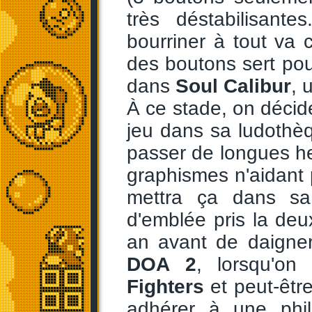
très déstabilisant
bourriner à tout va
des boutons sert pou
dans
Soul Calibur
, 
À ce stade, on décid
jeu dans sa ludothèqu
passer de longues heu
graphismes n'aidant 
mettra ça dans sa
d'emblée pris la deux
an avant de daigner
DOA 2
, lorsqu'o
Fighters
et peut-êt
adhérer à une phil