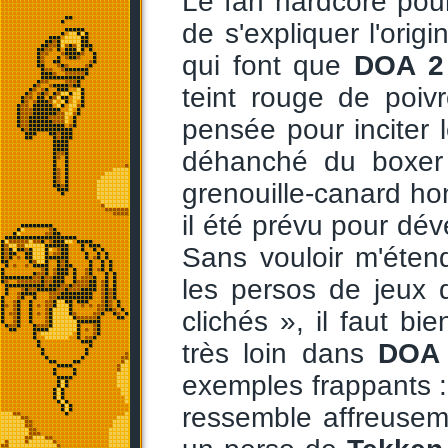
Le fan hardcore pou
de s'expliquer l'orig
qui font que
DOA 2
teint rouge de poiv
pensée pour inciter 
déhanché du boxer 
grenouille-canard h
il été prévu pour dév
Sans vouloir m'éten
les persos de jeux 
clichés », il faut b
très loin dans
DOA
exemples frappants : 
ressemble affreusem