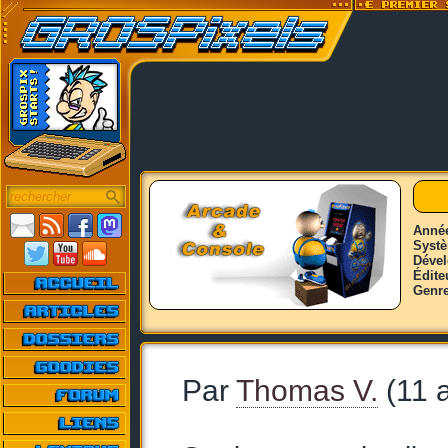
Anné
Syst
Déve
Édite
Genr
Par
Thomas V.
(11 a