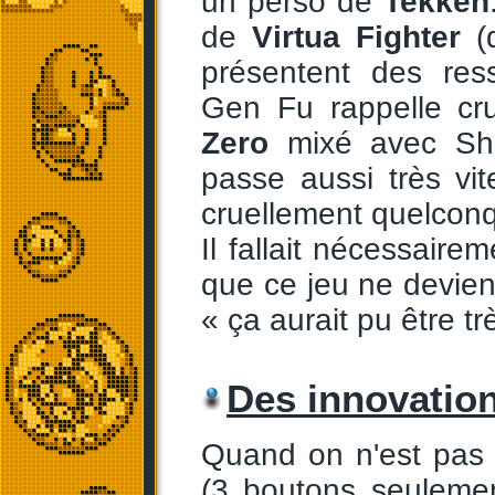
un perso de
Tekken
de
Virtua Fighter
(d
présentent des res
Gen Fu rappelle c
Zero
mixé avec Sh
passe aussi très vi
cruellement quelconqu
Il fallait nécessai
que ce jeu ne devien
« ça aurait pu être t
Des innovation
Quand on n'est pas
(3 boutons seulemen