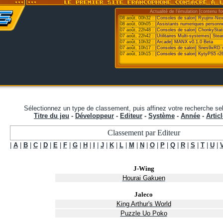
Actualité de l'émulation [contenu fo
08 août, 00h32 :
[Consoles de salon] Ryujinx-Ne
08 août, 00h05 :
[Assistants numeriques personne
07 août, 22h48 :
[Consoles de salon] ChonkyStat
07 août, 22h42 :
[Utilitaires Multi-systemes] St
07 août, 10h32 :
[Arcade] MANX v0.1.0 Beta
07 août, 10h17 :
[Consoles de salon] Snes9xRD 
07 août, 10h15 :
[Consoles de salon] KytyPS5 r2
Sélectionnez un type de classement, puis affinez votre recherche sel
Titre du jeu
-
Développeur
-
Editeur
-
Système
-
Année
-
Articl
Classement par Editeur
|
A
|
B
|
C
|
D
|
E
|
F
|
G
|
H
|
I
|
J
|
K
|
L
|
M
|
N
|
O
|
P
|
Q
|
R
|
S
|
T
|
U
|
J-Wing
Hourai Gakuen
Jaleco
King Arthur's World
Puzzle Uo Poko