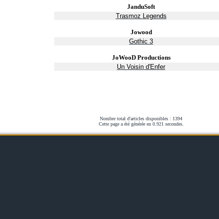
JanduSoft
Trasmoz Legends
Jowood
Gothic 3
JoWooD Productions
Un Voisin d'Enfer
Nombre total d'articles disponibles : 1394
Cette page a été générée en 0.921 secondes.