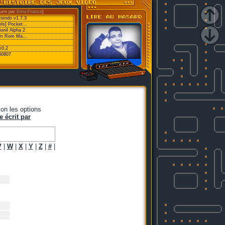
urni par
Emu-France
]
xtendo v1.7.3
ls] Pocket...
ion4 Alpha 2
eam Rom Ma...
v0.2
60807
on les options
e écrit par
V
|
W
|
X
|
Y
|
Z
|
#
|