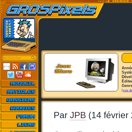
Anné
Syst
Déve
Édite
Genr
[voir dé
Par
JPB
(14 février