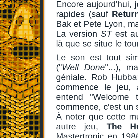
Encore aujourd'hui, j
rapides (sauf
Retur
Bak et Pete Lyon, mais
La version
ST
est au
là que se situe le to
Le son est tout sim
("
Well Done
"...), m
géniale. Rob Hubba
commence le jeu, a
entend "Welcome t
commence, c'est un s
À noter que cette mu
autre jeu,
The H
Mastertronic en 198