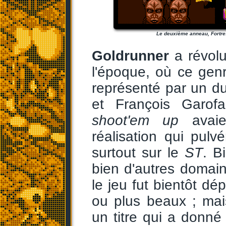
Le deuxième anneau, Fortre
Goldrunner
a révol
l'époque, où ce gen
représenté par un du
et François Garofa
shoot'em up
avaie
réalisation qui pulvé
surtout sur le
ST
. B
bien d'autres domain
le jeu fut bientôt dé
ou plus beaux ; ma
un titre qui a donné 