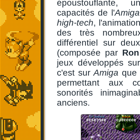
époustouflante, 
capacités de l'
Amiga
high-tech
, l'animati
des très nombreu
différentiel sur de
(composée par
Ron
jeux développés s
c'est sur
Amiga
que 
permettant aux c
sonorités inimagin
anciens.