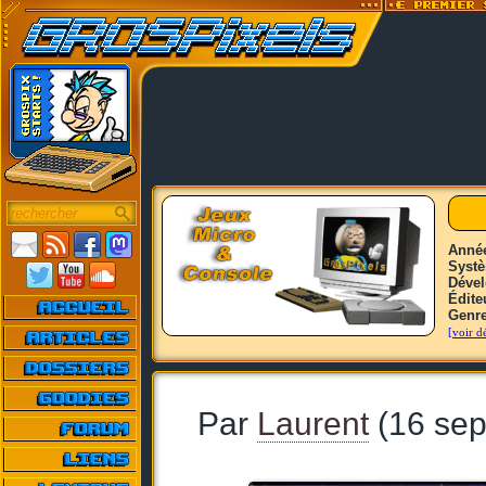
Anné
Syst
Déve
Édite
Genr
[voir dé
Par
Laurent
(16 sep