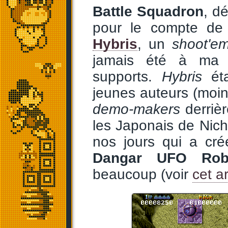
Battle Squadron
, d
pour le compte de l
Hybris
, un
shoot'e
jamais été à ma c
supports.
Hybris
éta
jeunes auteurs (moin
demo-makers
derrièr
les Japonais de Nich
nos jours qui a cr
Dangar UFO Rob
beaucoup (voir
cet ar