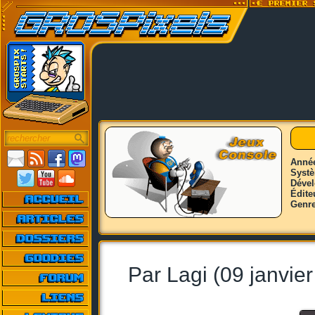
Anné
Syst
Déve
Édite
Genr
Par Lagi (09 janvie