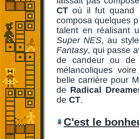
laissait pas compos
CT
où il fut quand
composa quelques pi
talent en réalisant
Super NES
, au styl
Fantasy
, qui passe 
de candeur ou de 
mélancoliques voire
belle carrière pour M
de
Radical Dreame
de
CT
.
C'est le bonhe