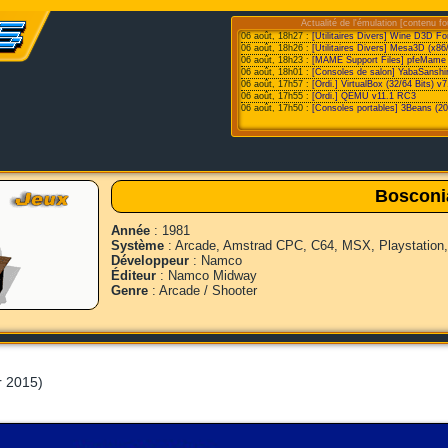
Actualité de l'émulation [contenu fo
06 août, 18h27 :
[Utilitaires Divers] Wine D3D F
06 août, 18h26 :
[Utilitaires Divers] Mesa3D (x86
06 août, 18h23 :
[MAME Support Files] pfeMame 
06 août, 18h01 :
[Consoles de salon] YabaSanshi
06 août, 17h57 :
[Ordi.] VirtualBox (32/64 Bits) v7
06 août, 17h55 :
[Ordi.] QEMU v11.1 RC3
06 août, 17h50 :
[Consoles portables] 3Beans (20
Bosconi
Année
: 1981
Système
: Arcade, Amstrad CPC, C64, MSX, Playstation
Développeur
: Namco
Éditeur
: Namco Midway
Genre
: Arcade / Shooter
r 2015)