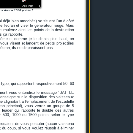
ous donne 1500 points !
i déjà bien amochés) se situent l'un à côté
e l'écran et viser le générateur rouge. Mais
cumulerez ainsi les points de la destruction
s ça rapporte.
même si comme je le disais plus haut, on
us visent et lancent de petits projectiles
'écran, ils ne disparaissent pas.
-Type, qui rapportent respectivement 50, 60
ièrement vous entendrez le message "BATTLE
renseigne sur la disposition des vaisseaux
ge clignotant à l'emplacement de l'escadrille
ran principal), vous verrez un groupe de 5
le leader qui rapporte le double des autres
tez 500, 1000 ou 1500 points selon le type
essaient de vous percuter (aucun vaisseau
 ; du coup, si vous voulez réussir à éliminer