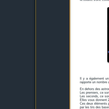
Il y a également un
rapporte un nombre al
En dehors des astron
Les premiers, ce son
Les seconds, ce sont
Elles vous donnent 2
Ces deux éléments pe
par les tirs des bas