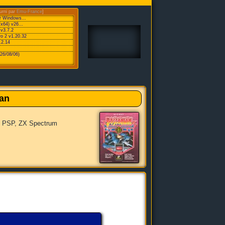
urni par
Emu-France
]
or Windows...
/x64) v26...
v3.7.2
ro 2 v1.20.32
.2.14
26/08/06)
an
, PSP, ZX Spectrum