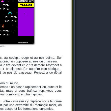
res.
nc, au cockpit rouge et au nez pointu. Sur
s la direction opposée au nez du chasseur.
à 2 tirs devant et 2 tirs derrière l'astronef à
 tir, on dispose d'un autofire bien pratique.
ort au nez du vaisseau. Pensez à ce détail
méro du round.
gtemps : on passe rapidement en jaune et le
at, mais si vous traînez trop, vous vous
lus nombreux et plus rapides.
u : votre vaisseau s'y déplace sous la forme
rt par une extrémité du rectangle radar, on
, les bases et les formations ennemies.