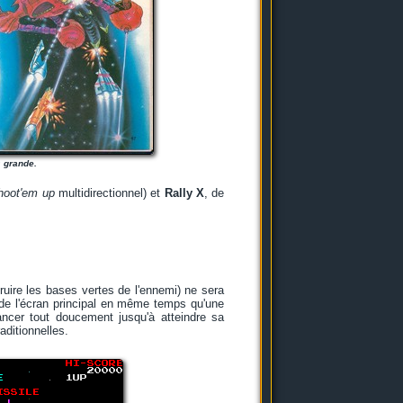
s grande.
hoot'em up
multidirectionnel) et
Rally X
, de
truire les bases vertes de l'ennemi) ne sera
 de l'écran principal en même temps qu'une
cer tout doucement jusqu'à atteindre sa
aditionnelles.