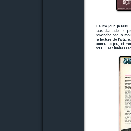
L'autre jour, je reli
jeux d'arcade. Le p
revanche pas la moind
la lecture de l'artic
connu ce jeu, et ma c
tout, il est intéressa