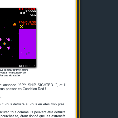
 Le leader (d'une autre
Notez l'indicateur de
dessus du radar.
'une annonce "SPY SHIP SIGHTED !", et il
 vous passez en Condition Red !
.
ut vous détruire si vous en êtes trop près.
cuter, tout comme ils peuvent être détruits
s pourchasse, étant donné que les astronefs