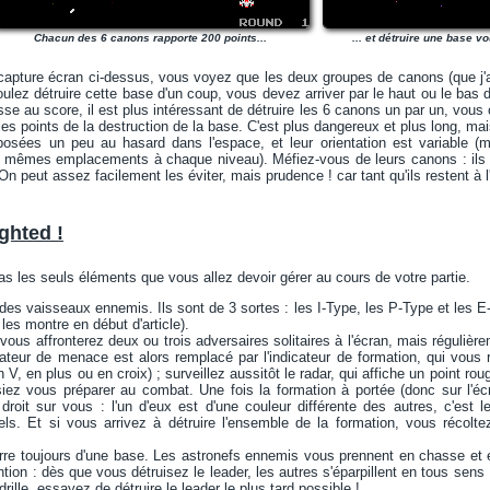
Chacun des 6 canons rapporte 200 points...
... et détruire une base v
capture écran ci-dessus, vous voyez que les deux groupes de canons (que j'a
oulez détruire cette base d'un coup, vous devez arriver par le haut ou le bas d
sse au score, il est plus intéressant de détruire les 6 canons un par un, vous 
es points de la destruction de la base. C'est plus dangereux et plus long, mai
osées un peu au hasard dans l'espace, et leur orientation est variable (
s mêmes emplacements à chaque niveau). Méfiez-vous de leurs canons : ils vo
n peut assez facilement les éviter, mais prudence ! car tant qu'ils restent à l
ghted !
s les seuls éléments que vous allez devoir gérer au cours de votre partie.
 des vaisseaux ennemis. Ils sont de 3 sortes : les I-Type, les P-Type et les E
 les montre en début d'article).
vous affronterez deux ou trois adversaires solitaires à l'écran, mais régul
ateur de menace est alors remplacé par l'indicateur de formation, qui vous 
 V, en plus ou en croix) ; surveillez aussitôt le radar, qui affiche un point rou
iez vous préparer au combat. Une fois la formation à portée (donc sur l'éc
 droit sur vous : l'un d'eux est d'une couleur différente des autres, c'est 
nels. Et si vous arrivez à détruire l'ensemble de la formation, vous récol
rre toujours d'une base. Les astronefs ennemis vous prennent en chasse et 
ntion : dès que vous détruisez le leader, les autres s'éparpillent en tous sens
drille, essayez de détruire le leader le plus tard possible !