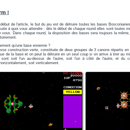
rm !
 début de l'article, le but du jeu est de détruire toutes les bases Bosconian
uite à quoi vous attendre : dès le début de chaque round elles sont toutes in
vous. Dans chaque round, la disposition des bases sera toujours la même, d'
toirement.
tement qu'une base ennemie ?
osse construction verte, constituée de deux groupes de 3 canons répartis en c
que de la base et on peut la détruire en un seul coup si on arrive à tirer au m
ont soit l'un au-dessus de l'autre, soit l'un à côté de l'autre, et du 
horizontalement, soit verticalement.