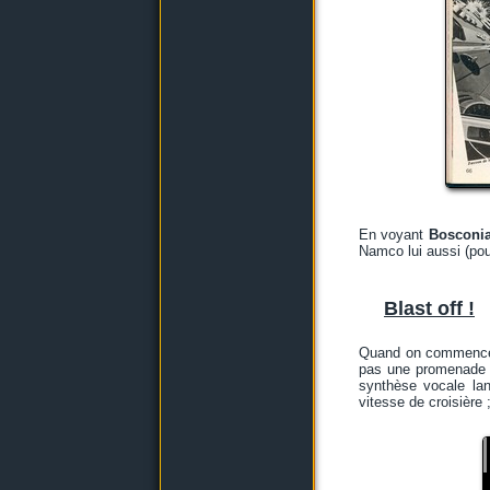
En voyant
Bosconi
Namco lui aussi (pou
Blast off !
Quand on commence
pas une promenade de
synthèse vocale la
vitesse de croisière 