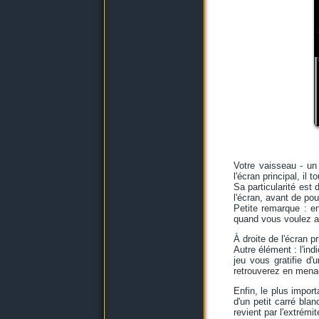
Votre vaisseau - un
l'écran principal, il
Sa particularité est
l'écran, avant de pou
Petite remarque : e
quand vous voulez a
À droite de l'écran p
Autre élément : l'in
jeu vous gratifie d
retrouverez en mena
Enfin, le plus import
d'un petit carré bla
revient par l'extrém