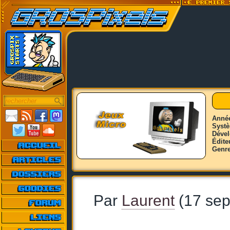
Anné
Syst
Déve
Édite
Genr
Par
Laurent
(17 sep