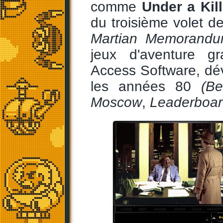
comme
Under a Kil
du troisième volet 
Martian Memorand
jeux d'aventure g
Access Software, dév
les années 80
(B
Moscow
,
Leaderboa