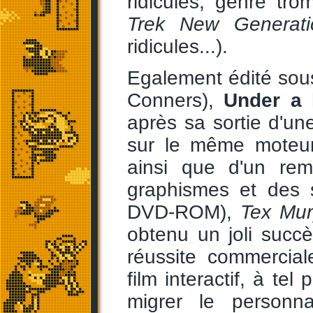
ridicules, genre t
Trek New Generati
ridicules...).
Egalement édité sou
Conners),
Under a 
après sa sortie d'un
sur le même moteur
ainsi que d'un r
graphismes et des 
DVD-ROM),
Tex Mur
obtenu un joli succ
réussite commercia
film interactif, à te
migrer le personn