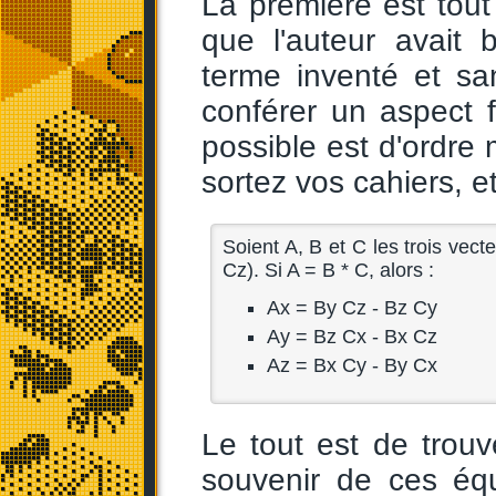
La première est tout
que l'auteur avait
terme inventé et san
conférer un aspect 
possible est d'ordre
sortez vos cahiers, e
Soient A, B et C les trois vect
Cz). Si A = B * C, alors :
Ax = By Cz - Bz Cy
Ay = Bz Cx - Bx Cz
Az = Bx Cy - By Cx
Le tout est de tro
souvenir de ces éq