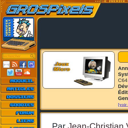
Ann
Sys
C64
Dév
Édi
Gen
[voir 
Par
Jean-Christian