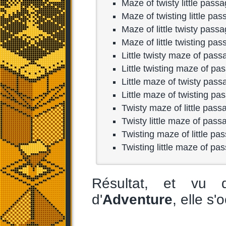
Maze of twisty little pass
Maze of twisting little pa
Maze of little twisty pass
Maze of little twisting pa
Little twisty maze of pas
Little twisting maze of pa
Little maze of twisty pas
Little maze of twisting pa
Twisty maze of little pass
Twisty little maze of pass
Twisting maze of little pa
Twisting little maze of pa
Résultat, et vu 
d'
Adventure
, elle s'