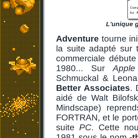
L'unique g
Adventure
tourne in
la suite adapté sur 
commerciale débute 
1980... Sur
Apple
Schmuckal & Leonar
Better Associates
. 
aidé de Walt Bilofs
Mindscape) reprend
FORTRAN, et le port
suite
PC
. Cette nou
1981 sous le nom
-t