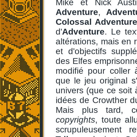
Mike et Nick Aust
Adventure
,
Advent
Colossal Adventur
d'
Adventure
. Le tex
altérations, mais en 
et d'objectifs suppl
des Elfes emprisonné
modifié pour coller à
que le jeu original 
univers (que ce soit
idées de Crowther d
Mais plus tard, c
copyrights
, toute al
scrupuleusement r