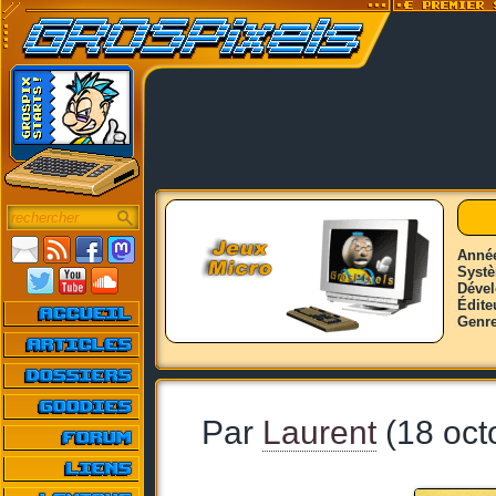
Anné
Syst
Déve
Édite
Genr
Par
Laurent
(18 oct