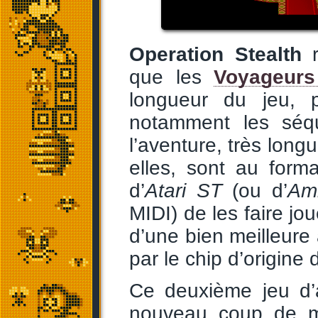
Operation Stealth
r
que les
Voyageur
longueur du jeu, p
notamment les séqu
l’aventure, très long
elles, sont au form
d’
Atari ST
(ou d’
Am
MIDI) de les faire jo
d’une bien meilleur
par le chip d’origine
Ce deuxième jeu d’
nouveau coup de ma