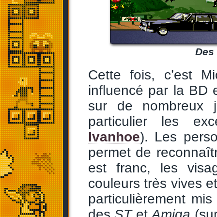
Des 
Cette fois, c’est 
influencé par la BD e
sur de nombreux je
particulier les ex
Ivanhoe
). Les pers
permet de reconnaîtr
est franc, les visa
couleurs très vives 
particulièrement mis
des
ST
et
Amiga
(su