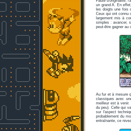
Faute d'originalité, 
un grand A. En effet
les doigts une fois 
Ceux qui ont connu c
largement mis à co
simples : avancer, 
peut-être gagner au 
Au fur et à mesure q
classiques avec une 
meilleur est à venir.
du peu). Celle qui v
sur l'aspect techni
probablement du mond
entraînante, ce nive