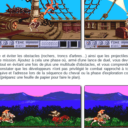
et éviter les obstacles (rochers, troncs d'arbres...) ainsi que les projectiles
tre mission. Ajoutez à cela une phase où, armé d'une lance de duel, vous de
ut en évitant une fois de plus une multitude d'obstacles, et vous comprendrez
constater que les développeurs n'ont pas privilégié le combat rapproché à t
ive et l'adresse lors de la séquence du cheval ou la phase d'exploration co
réparez une feuille de papier pour faire le plan).