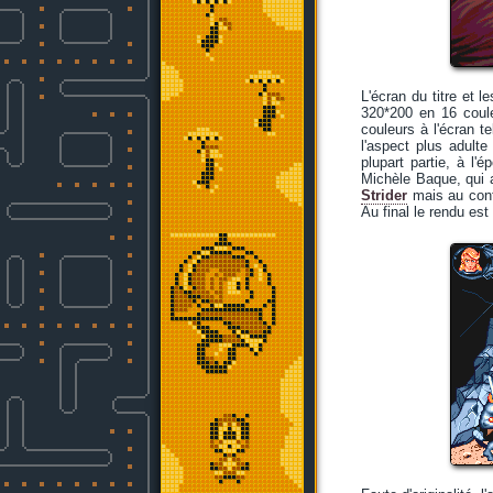
L'écran du titre et 
320*200 en 16 coule
couleurs à l'écran t
l'aspect plus adulte
plupart partie, à l'
Michèle Baque, qui a
Strider
mais au cont
Au final le rendu est