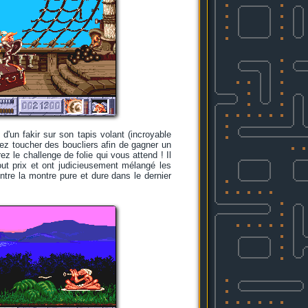
 d'un fakir sur son tapis volant (incroyable
vez toucher des boucliers afin de gagner un
 le challenge de folie qui vous attend ! Il
out prix et ont judicieusement mélangé les
ntre la montre pure et dure dans le dernier