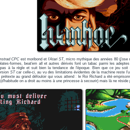
mstrad CPC
est moribond et l'
Atari ST
, micro mythique des années 80 (j'ose
plates-formes, beat'em all et autres dérivés font un tabac parmi les adepte
as à la règle et suit bien la tendance de l'époque. Bien que ce jeu soit s
ersion
ST
car celle-ci, au vu des limitations évidentes de la machine reste l'u
prétexte au grand défouloir qui vous attend : le Roi Richard a été empriso
d'habitude on a droit au moins à une princesse à secourir) mais là ne réside pa