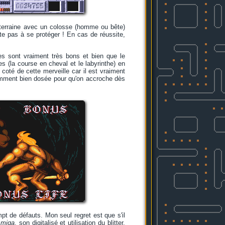
uterraine avec un colosse (homme ou bête)
ite pas à se protéger ! En cas de réussite,
es sont vraiment très bons et bien que le
es (la course en cheval et le labyrinthe) en
oté de cette merveille car il est vraiment
fisamment bien dosée pour qu'on accroche dès
empt de défauts. Mon seul regret est que s'il
miga
, son digitalisé et utilisation du blitter,