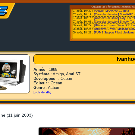
Actualité de l'émulation [contenu fo
07 août, 10h32 :
[Arcade] MANX v0.1.0 Beta
07 août, 10h17 :
[Consoles de salon] Snes9xRD 
07 août, 10h15 :
[Consoles de salon] KytyPS5 r2
07 août, 10h08 :
[Consoles de salon] Snes9x Test
06 août, 18h27 :
[Utilitaires Divers] Wine D3D F
06 août, 18h26 :
[Utilitaires Divers] Mesa3D (x86
06 août, 18h23 :
[MAME Support Files] pfeMame 
Ivanho
Année
: 1989
Système
: Amiga, Atari ST
Développeur
: Ocean
Éditeur
: Ocean
Genre
: Action
[voir détails]
ne (11 juin 2003)