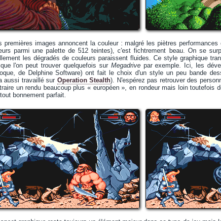
les premières images annoncent la couleur : malgré les piètres performances 
urs parmi une palette de 512 teintes), c'est fichtrement beau. On se su
ellement les dégradés de couleurs paraissent fluides. Ce style graphique tr
 que l'on peut trouver quelquefois sur
Megadrive
par exemple. Ici, les déve
époque, de Delphine Software) ont fait le choix d'un style un peu bande dessi
 aussi travaillé sur
Operation Stealth
). N'espérez pas retrouver des perso
raire un rendu beaucoup plus « européen », en rondeur mais loin toutefois d
 tout bonnement parfait.