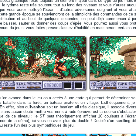
l'aspect graphique reste toujours un élément majeur dans ce type de jeu mais le
, le rythme reste très soutenu tout au long des niveaux et vous n'aurez aucun 
que vous aurez nettoyé l'écran... d'autres adversaires surgiront et vous at
ette grande époque se souviendront de la simplicité des commandes de ce sty
ntribution et au bout de quelques secondes, on peut déjà commencer à jo
se baisser, sauter ou donner des coups d'épée. Vous pourrez aussi vous pro
cours du jeu si vous faites preuve d'assez d'habilité en massacrant certains 
u'on avance dans le jeu on a accès à une carte qui permet de déterminer sa 
bataille dans la forêt, un bateau pirate et un village. Esthétiquement, je 
 En effet, bien qu'
Ivanhoe
soit un beat'em all très classique, il associe dive
a sans aucun doute mettre vos nerfs à rude épreuve est la course d'obstacles à
que de ce niveau : le
ST
peut théoriquement afficher 16 couleurs à l'écran
e de la démo), ici vous en avez plus du double ! Doublé d'un scrolling diff
au reste l'un des plus sympathiques du jeu.