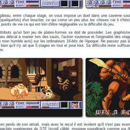
e gâteau, entre chaque stage, on vous impose un duel dans une caverne so
quelquefois) d'un bouclier, ce qui corse un peu plus les choses car il n'hés
ints de vie ce qui est loin d'être négligeable vu la difficulté du jeu.
ttributs qu'un bon jeu de plates-formes se doit de posséder. Les graphism
u délicat à manier lors des sauts, l'action soutenue et l'originalité des stag
(à mon humble avis) sur les ordinateurs
16-bits
de l'époque. Ne passez pas à c
, bien qu'il n'y ait que 5 stages en tout et pour tout. Sa difficulté reste suf
ée.
rien perdu de son attrait, mais avec le recul il est évident qu'il n'est pas ex
apacités supérieures du
STE
(scroll câblé, musique soundtrack comme sur
A