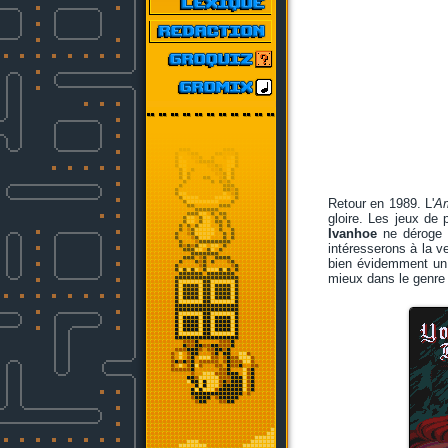
Retour en 1989. L'
A
gloire. Les jeux de 
Ivanhoe
ne déroge p
intéresserons à la v
bien évidemment un 
mieux dans le genre (