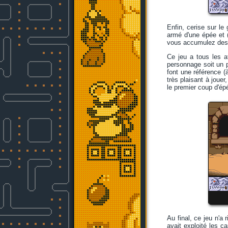
Enfin, cerise sur l
armé d'une épée et (
vous accumulez des po
Ce jeu a tous les a
personnage soit un pe
font une référence 
très plaisant à jouer
le premier coup d'ép
Au final, ce jeu n'a 
avait exploité les c