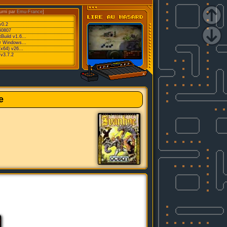
urni par
Emu-France
]
v0.2
60807
Build v1.6...
or Windows...
/x64) v26...
v3.7.2
e