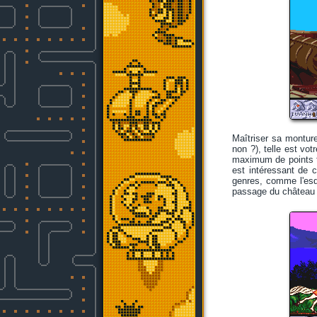
Maîtriser sa monture 
non ?), telle est vo
maximum de points to
est intéressant de 
genres, comme l'esqu
passage du château (p