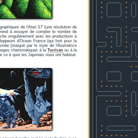
graphiques de l'
Atari ST
(une résolution de
rprend à essayer de compter le nombre de
anche singulièrement avec les productions à
loppeurs d'Ocean France (qui font pour la
née (marqué par le style de l'illustratrice
nnages charismatiques à la
Turrican
ou à la
e ce à quoi les Japonais nous ont habitué.