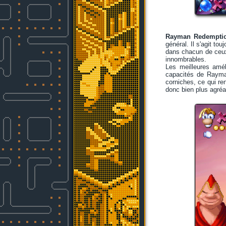
Rayman Redempti
général. Il s'agit t
dans chacun de ceux
innombrables.
Les meilleures amél
capacités de Rayman
corniches, ce qui re
donc bien plus agréa