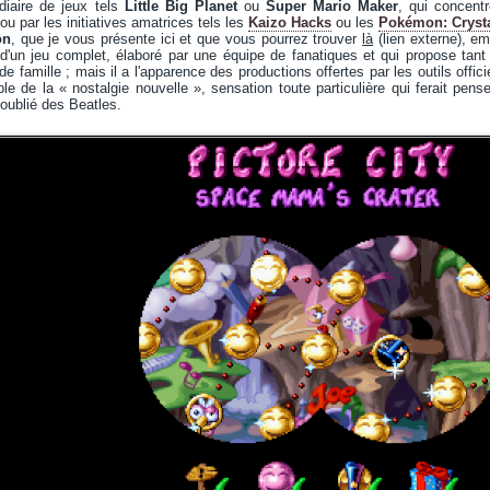
édiaire de jeux tels
Little Big Planet
ou
Super Mario Maker
, qui concent
 ou par les initiatives amatrices tels les
Kaizo Hacks
ou les
Pokémon: Crysta
on
, que je vous présente ici et que vous pourrez trouver
là
(lien externe), em
 d'un jeu complet, élaboré par une équipe de fanatiques et qui propose tant
 famille ; mais il a l'apparence des productions offertes par les outils offici
ble de la « nostalgie nouvelle », sensation toute particulière qui ferait pens
oublié des Beatles.