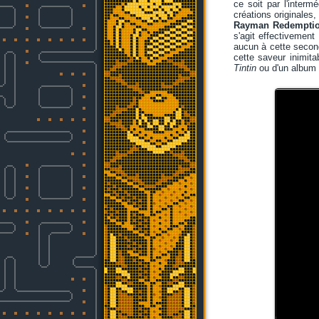
ce soit par l'interm
créations originales,
Rayman Redempti
s'agit effectivement
aucun à cette seconde
cette saveur inimita
Tintin
ou d'un album 