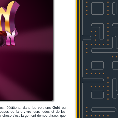
ses rééditions, dans les versions
Gold
ou
uses de faire vivre leurs idées et de les
 la chose s'est largement démocratisée, que