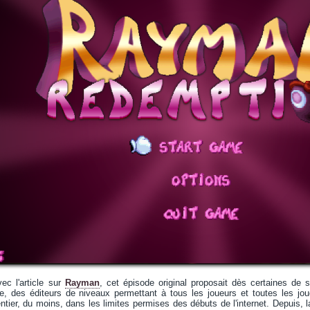
c l'article sur
Rayman
, cet épisode original proposait dès certaines de 
, des éditeurs de niveaux permettant à tous les joueurs et toutes les joue
tier, du moins, dans les limites permises des débuts de l'internet. Depuis,