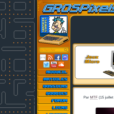
Par
MTF
(15 juille