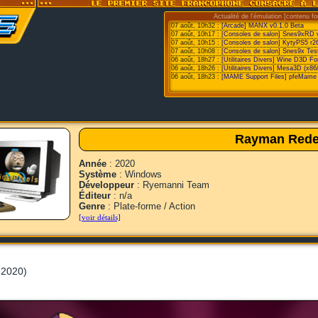
Actualité de l'émulation [contenu fo
07 août, 10h32 :
[Arcade] MANX v0.1.0 Beta
07 août, 10h17 :
[Consoles de salon] Snes9xRD 
07 août, 10h15 :
[Consoles de salon] KytyPS5 r2
07 août, 10h08 :
[Consoles de salon] Snes9x Test
06 août, 18h27 :
[Utilitaires Divers] Wine D3D F
06 août, 18h26 :
[Utilitaires Divers] Mesa3D (x86
06 août, 18h23 :
[MAME Support Files] pfeMame 
Rayman Rede
Année
: 2020
Système
: Windows
Développeur
: Ryemanni Team
Éditeur
: n/a
Genre
: Plate-forme / Action
[voir détails]
t 2020)