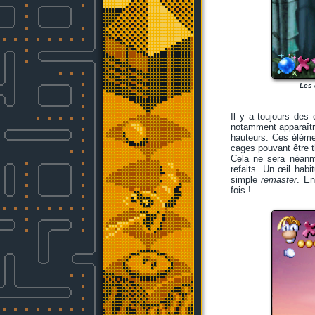
Les 
Il y a toujours des
notamment apparaître
hauteurs. Ces éléme
cages pouvant être t
Cela ne sera néanmo
refaits. Un œil hab
simple
remaster
. En
fois !