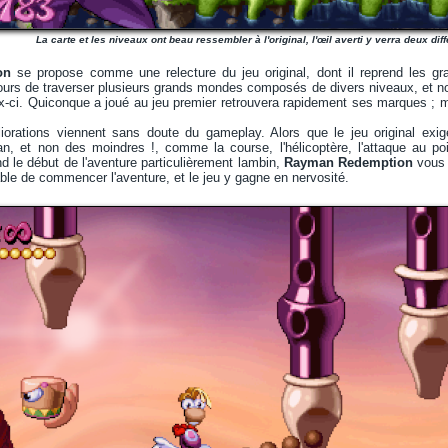
La carte et les niveaux ont beau ressembler à l'original, l'œil averti y verra deux diff
on
se propose comme une relecture du jeu original, dont il reprend les gra
oujours de traverser plusieurs grands mondes composés de divers niveaux, et
-ci. Quiconque a joué au jeu premier retrouvera rapidement ses marques ; m
iorations viennent sans doute du gameplay. Alors que le jeu original exi
, et non des moindres !, comme la course, l'hélicoptère, l'attaque au po
nd le début de l'aventure particulièrement lambin,
Rayman Redemption
vous o
ble de commencer l'aventure, et le jeu y gagne en nervosité.