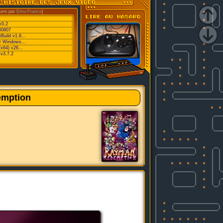
urni par
Emu-France
]
v0.2
60807
Build v1.6...
or Windows...
/x64) v26...
v3.7.2
mption