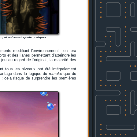
u, et ont aussi ajouté quelques
éments modifiant l'environnement : on fera
ts et des lianes permettant d'atteindre les
jeu au regard de l'original, la majorité des
nt tous les niveaux ont été intégralement
avantage dans la logique du
remake
que du
 : cela risque de surprendre les premières