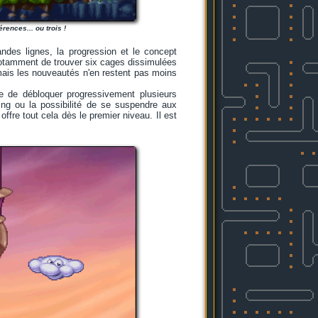
érences... ou trois !
ndes lignes, la progression et le concept
 notamment de trouver six cages dissimulées
ais les nouveautés n'en restent pas moins
ge de débloquer progressivement plusieurs
ing ou la possibilité de se suspendre aux
ffre tout cela dès le premier niveau. Il est