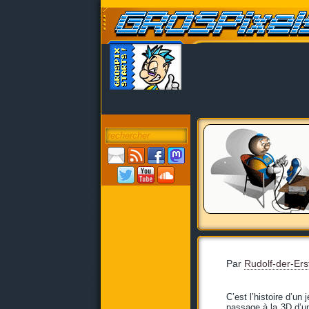
Par
Rudolf-der-Ers
C’est l’histoire d’un
passage à la 3D d’un