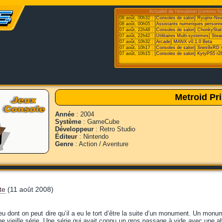
Actualité de l'émulation [contenu fo
08 août, 00h32 :
[Consoles de salon] Ryujinx-Ne
08 août, 00h05 :
[Assistants numeriques personne
07 août, 22h48 :
[Consoles de salon] ChonkyStat
07 août, 22h42 :
[Utilitaires Multi-systemes] St
07 août, 10h32 :
[Arcade] MANX v0.1.0 Beta
07 août, 10h17 :
[Consoles de salon] Snes9xRD 
07 août, 10h15 :
[Consoles de salon] KytyPS5 r2
Metroid Pr
Année
: 2004
Système
: GameCube
Développeur
: Retro Studio
Éditeur
: Nintendo
Genre
: Action / Aventure
te
(11 août 2008)
 jeu dont on peut dire qu’il a eu le tort d’être la suite d’un monument. Un monu
e vieille série. Une série qui avait connu un gros passage à vide avec une 