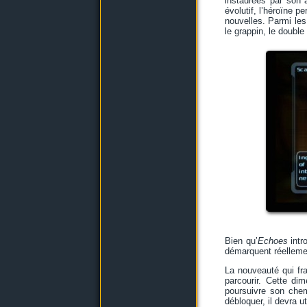
instaurées par son 
évolutif, l’héroïne 
nouvelles. Parmi les
le grappin, le double
Bien qu’
Echoes
intr
démarquent réelleme
La nouveauté qui fra
parcourir. Cette di
poursuivre son chem
débloquer, il devra u