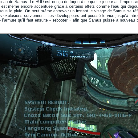
peau de Samus. Le HUD est conçu de façon à ce que le joueur ait l’impressio
est même encore accentuée grâce à certains effets comme l’eau qui dégoul
ous la pluie. On peut même entrevoir un instant le visage de Samus se réflé
xplosions surviennent. Les développeurs ont poussé le vice jusqu’à introdui
» l’armure qu’il faut ensuite « rebooter » afin que Samus puisse à nouveau bo