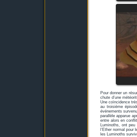
Pour donner un résum
chute d’une météorit
Une coïncidence très
au troisième épiso
événements survenus s
parallèle apparue ap
entre alors en confl
Luminoths, ont peu à
l’Ether normal pour l
les Luminoths surviv