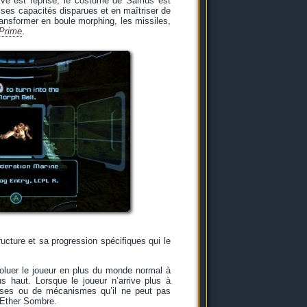
ive est reprise, le costume de Samus est
e ses capacités disparues et en maîtriser de
ransformer en boule morphing, les missiles,
 Prime
.
ructure et sa progression spécifiques qui le
évoluer le joueur en plus du monde normal à
s haut. Lorsque le joueur n’arrive plus à
uises ou de mécanismes qu’il ne peut pas
l’Ether Sombre.