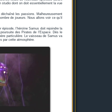
 studio dont on doit essentiellement la vue
ait déchaîné les passions. Malheureusement
nombre de joueurs. Nous allons voir ce qu’il
 épisode, l’héroïne Samus doit rejoindre la
a poursuite des Pirates de l’Espace. Dès le
hère particulière. Le vaisseau de Samus va
mis par cette atmosphère.