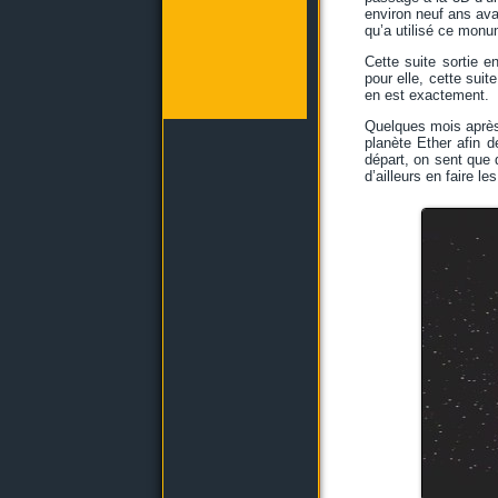
environ neuf ans ava
qu’a utilisé ce monu
Cette suite sortie 
pour elle, cette suit
en est exactement.
Quelques mois après 
planète Ether afin d
départ, on sent que
d’ailleurs en faire l