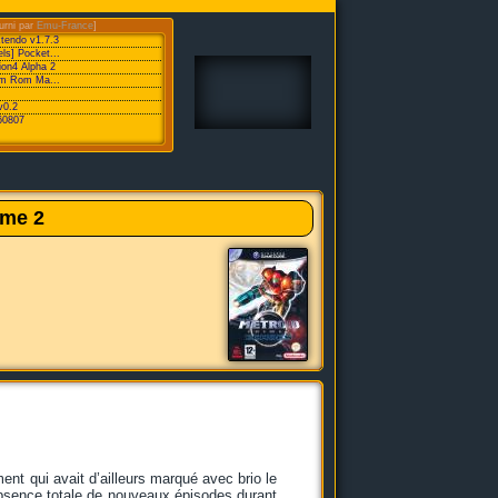
urni par
Emu-France
]
xtendo v1.7.3
ls] Pocket...
ion4 Alpha 2
eam Rom Ma...
v0.2
60807
ime 2
ment qui avait d’ailleurs marqué avec brio le
absence totale de nouveaux épisodes durant