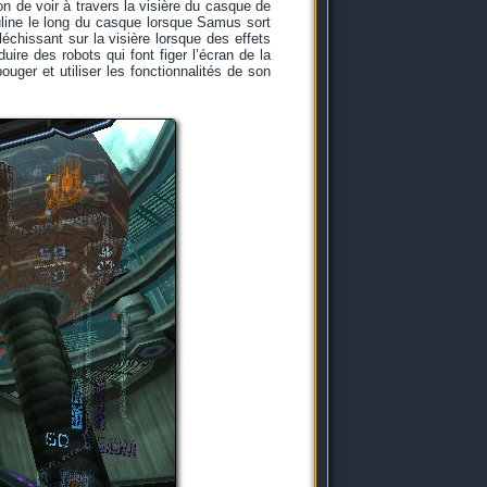
n de voir à travers la visière du casque de
ine le long du casque lorsque Samus sort
chissant sur la visière lorsque des effets
re des robots qui font figer l’écran de la
uger et utiliser les fonctionnalités de son