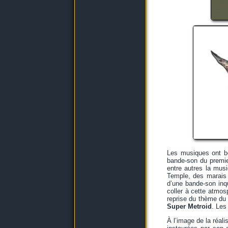
Les musiques ont bé
bande-son du premi
entre autres la musi
Temple, des marais 
d’une bande-son inq
coller à cette atmos
reprise du thème du
Super Metroid
. Les
À l’image de la réal