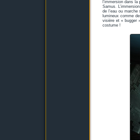
l’immersion dans la 
Samus. L’immersion 
de l’eau ou marche s
lumineux comme des e
visière et « bugger 
costume !