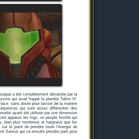
disiaque a été complètement dévastée par la
sme qui avait frappé la planète Tallon IV.
enace, sans doute pour laisser de la matière
séquences qui sont assez différentes des
 moitié ayant été utilisée par une dimension
ont apparus les Ings, un peuple hostile qui
ngs, bien plus nombreux et hargneux que les
sur le point de prendre toute l’énergie de
ient Samus qui va ensuite prendre parti pour