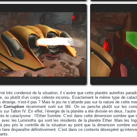
é très condensé de la situation, il s’avère que cette planète autrefois para
e, ou plutôt d’un corps céleste inconnu. Exactement le même type de catacly
 étrange, n’est-il pas ? Mais le jeu ne s’attarde pas sur la nature de cette m
de
Corruption
récemment sorti sur
Wii
. On se penche plutôt sur les con
ur Tallon IV. En effet, l’énergie de la planète a été divisée en deux, l’autre
rès le cataclysme : l’Ether Sombre. C’est dans cette dimension sombre que s
it avec les Luminoths qui sont les résidents de la planète Ether. Mais les I
 peu pris le contrôle de la situation au point que la dimension sombre est 
e faire disparaître définitivement. C’est dans ce contexte désespéré qu’interv
ants.