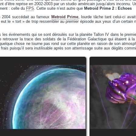
nt d’être reprise en 2002-2003 par un studio américain jusqu’alors inconnu. Un
ment : celle du
FPS
. Cette suite n’est autre que
Metroid Prime 2 : Echoes
en 2004 succédait au fameux
Metroid Prime
, lourde tâche tant celui-ci av
e eut le « tort » de trop ressembler au premier épisode aux yeux d’un certain 
les événements qui se sont déroulés sur la planète Tallon IV dans le premier
e retrouver la trace des soldats de la Fédération Galactique qui étaient à l
 quelque chose ne tourne pas rond sur cette planète en raison de son atmosp
es frais puisqu’il sera inutilisable après son atterrissage suite aux dégâts com