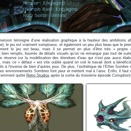
mmersion témoigne d’une réalisation graphique à la hauteur des ambitions a
be
), le jeu est vraiment somptueux, et également un peu plus beau que le prem
lement le jeu est beau, mais il se permet en plus d’être très « propre
bien remplis, bourrés de détails visuels qu’on ne remarque pas tout de suit
ne réserve sur la modélisation des étendues d’eau qui n’est pas aussi él
, mais ce « défaut » est vite oublié quand on voit le travail dont a bénéfi
ils à l'inverse de bien d’autres jeux. De plus, l’esthétique de l’Ether Sombre
les environnements Sombres font peur et mettent mal à l’aise. Enfin, il fau
écemment quitté
Retro Studios
après la sortie du troisième épisode
Corruption
)