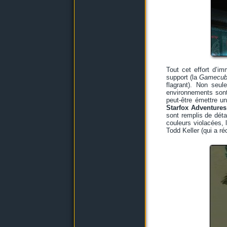
Tout cet effort d’i
support (la
Gamecu
flagrant). Non seu
environnements sont 
peut-être émettre u
Starfox Adventures
sont remplis de déta
couleurs violacées, 
Todd Keller (qui a r