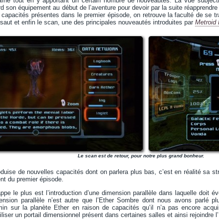
aîné tout en y apportant un certain nombre de nouveautés. La vue subject
perd son équipement au début de l’aventure pour devoir par la suite réapprendr
 capacités présentes dans le premier épisode, on retrouve la faculté de se t
 saut et enfin le scan, une des principales nouveautés introduites par
Metroid
Le scan est de retour, pour notre plus grand bonheur.
oduise de nouvelles capacités dont on parlera plus bas, c’est en réalité sa st
nt du premier épisode.
ppe le plus est l’introduction d’une dimension parallèle dans laquelle doit 
mension parallèle n’est autre que l’Ether Sombre dont nous avons parlé plu
in sur la planète Ether en raison de capacités qu’il n’a pas encore acq
tiliser un portail dimensionnel présent dans certaines salles et ainsi rejoindre 