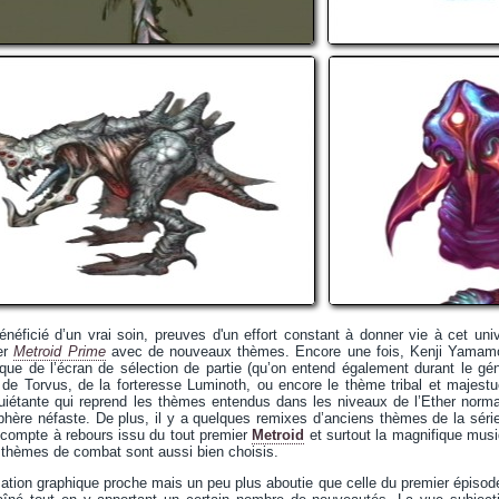
néficié d’un vrai soin, preuves d'un effort constant à donner vie à cet uni
er
Metroid Prime
avec de nouveaux thèmes. Encore une fois, Kenji Yamamoto 
que de l’écran de sélection de partie (qu’on entend également durant le gén
de Torvus, de la forteresse Luminoth, ou encore le thème tribal et majest
uiétante qui reprend les thèmes entendus dans les niveaux de l’Ether norma
phère néfaste. De plus, il y a quelques remixes d’anciens thèmes de la sér
 compte à rebours issu du tout premier
Metroid
et surtout la magnifique musi
 thèmes de combat sont aussi bien choisis.
isation graphique proche mais un peu plus aboutie que celle du premier épisod