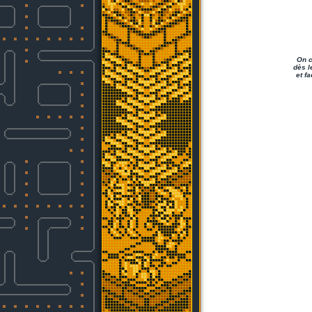
On c
dès l
et f