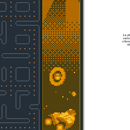
La pl
vais
s'écr
ré