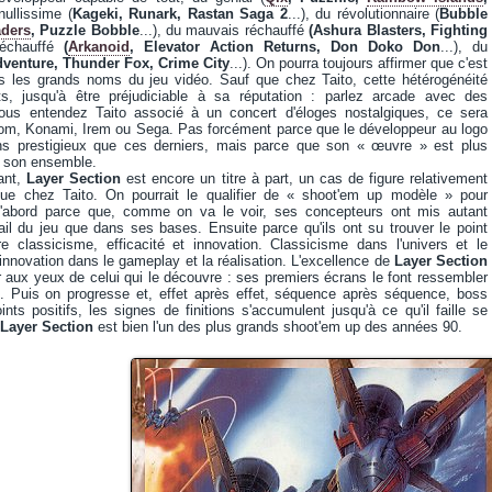
 nullissime (
Kageki, Runark, Rastan Saga 2
...), du révolutionnaire (
Bubble
aders
, Puzzle Bobble
...), du mauvais réchauffé
(Ashura Blasters, Fighting
réchauffé
(
Arkanoid
, Elevator Action Returns, Don Doko Don
...), du
venture, Thunder Fox, Crime City
...). On pourra toujours affirmer que c'est
s les grands noms du jeu vidéo. Sauf que chez Taito, cette hétérogénéité
s, jusqu'à être préjudiciable à sa réputation : parlez arcade avec des
vous entendez Taito associé à un concert d'éloges nostalgiques, ce sera
m, Konami, Irem ou Sega. Pas forcément parce que le développeur au logo
ins prestigieux que ces derniers, mais parce que son « œuvre » est plus
ns son ensemble.
lant,
Layer Section
est encore un titre à part, un cas de figure relativement
ique chez Taito. On pourrait le qualifier de « shoot'em up modèle » pour
 D'abord parce que, comme on va le voir, ses concepteurs ont mis autant
ail du jeu que dans ses bases. Ensuite parce qu'ils ont su trouver le point
tre classicisme, efficacité et innovation. Classicisme dans l'univers et le
 innovation dans le gameplay et la réalisation. L'excellence de
Layer Section
 aux yeux de celui qui le découvre : ses premiers écrans le font ressembler
. Puis on progresse et, effet après effet, séquence après séquence, boss
ints positifs, les signes de finitions s'accumulent jusqu'à ce qu'il faille se
Layer Section
est bien l'un des plus grands shoot'em up des années 90.