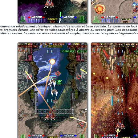
ommence relativement classique : champ d'asteroids et base spatiale. Le système de lock es
es premiers écrans une série de vaisseaux-mères à abattre au second plan. Les occasion
aciles à réaliser. Le boss est assez convenu et simple, mais son arrière-plan est agrémenté