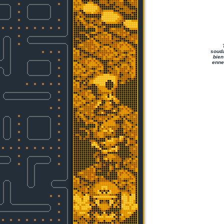
souda
bien
ennem