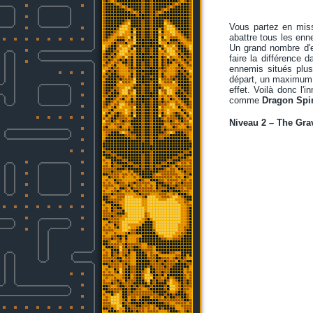
Vous partez en miss
abattre tous les enn
Un grand nombre d'en
faire la différence 
ennemis situés plus
départ, un maximum 
effet. Voilà donc l
comme
Dragon Spir
Niveau 2 – The Grav