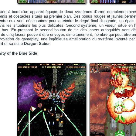
ion à bord d'un appareil équipé de deux systèmes d'arme complémentaires :
emis et obstacles situés au premier plan. Des bonus rouges et jaunes permet
tre eux sont nécessaires pour atteindre le degré final d'upgrade, un épais t
dans les situations les plus délicates. Second système, un viseur, situé en
 bas. En pressant le second bouton de tir, des lasers autoguidés vont d
de cinq lasers peuvent être envoyés simultanément, nombre qui peut être a
'innovation de gameplay, une ingénieuse amélioration du système inventé pa
it
et sa suite
Dragon Saber
.
ity of the Blue Side