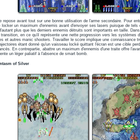
repose avant tout sur une bonne utilisation de l'arme secondaire. Pour entre
e locker un maximum d'ennemis avant d'envoyer ses lasers puisque de tels e
d'autant plus que les derniers ennemis détruits sont importants en taille. Dan
ansition, en ce qu'il représente une nette progression vers les systèmes de
 et autres manic shooters. Travailler le score implique une connaissance tr
rajectoires étant donné qu'un vaisseau locké quittant l'écran est une cible per
ncés. En contrepartie, abattre un maximum d'ennemis d'une traite offre l'avan
sente un léger paliatif à l'absence de smart bomb.
ntasm of Silver