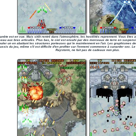
anète est en vue. Mais sitôt rentré dans l'atmosphère, les hostilités reprennent. Vous êtes 
seau aux bras articulés. Plus bas, le ciel est envahi par des morceaux de terre en suspen
ouler un en abattant les structures porteuses qui le maintiennent en l'air. Les graphismes d
ussis du jeu, même s'il est difficile d'en profiter car l'ennemi commence à canarder sec. Le
Raystorm, ne fait pas de cadeaux non plus.