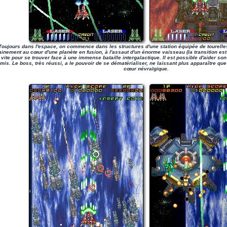
Toujours dans l'espace, on commence dans les structures d'une station équipée de tourelle
inement au cœur d'une planète en fusion, à l'assaut d'un énorme vaisseau (la transition est 
 vite pour se trouver face à une immense bataille intergalactique. Il est possible d'aider s
is. Le boss, très réussi, a le pouvoir de se dématérialiser, ne laissant plus apparaître que 
cœur névralgique.