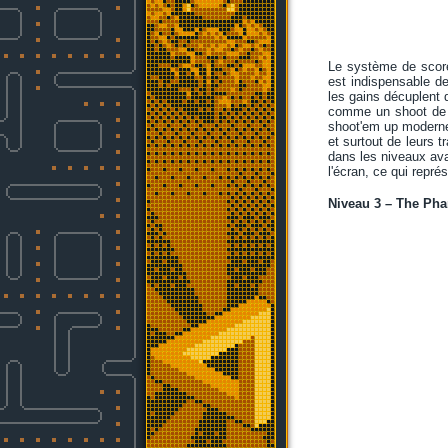
Le système de score 
est indispensable d
les gains décuplent 
comme un shoot de tr
shoot'em up modernes
et surtout de leurs t
dans les niveaux ava
l'écran, ce qui repré
Niveau 3 – The Pha