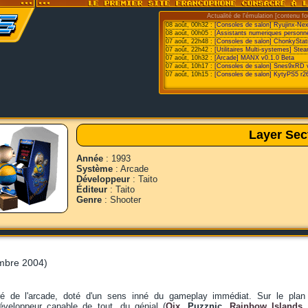
Actualité de l'émulation [contenu fo
08 août, 00h32 :
[Consoles de salon] Ryujinx-Ne
08 août, 00h05 :
[Assistants numeriques personne
07 août, 22h48 :
[Consoles de salon] ChonkyStat
07 août, 22h42 :
[Utilitaires Multi-systemes] St
07 août, 10h32 :
[Arcade] MANX v0.1.0 Beta
07 août, 10h17 :
[Consoles de salon] Snes9xRD 
07 août, 10h15 :
[Consoles de salon] KytyPS5 r2
Layer Sec
Année
: 1993
Système
: Arcade
Développeur
: Taito
Éditeur
: Taito
Genre
: Shooter
embre 2004)
ré de l'arcade, doté d'un sens inné du gameplay immédiat. Sur le plan
 développeur capable de tout, du génial (
Qix
, Puzznic,
Rainbow Islands
,