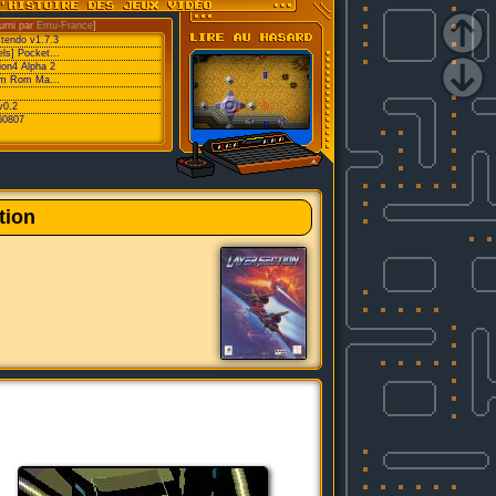
urni par
Emu-France
]
xtendo v1.7.3
ls] Pocket...
ion4 Alpha 2
eam Rom Ma...
v0.2
60807
tion