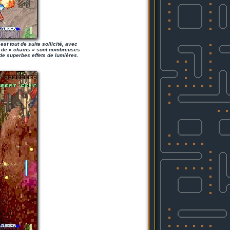
t tout de suite sollicité, avec
s de « chains » sont nombreuses
 de superbes effets de lumières.