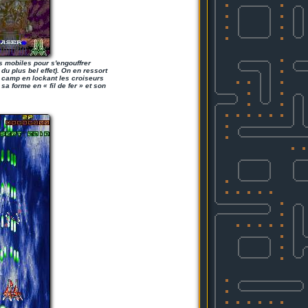
s mobiles pour s'engouffrer
du plus bel effet). On en ressort
on camp en lockant les croiseurs
sa forme en « fil de fer » et son