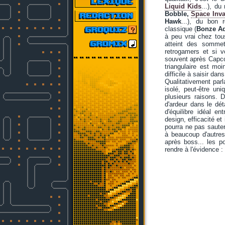
Liquid Kids
...), du
Bobble,
Space Inv
Hawk
...), du bon 
classique (
Bonze Ad
à peu vrai chez tou
atteint des sommet
retrogamers et si 
souvent après Capco
triangulaire est mo
difficile à saisir da
Qualitativement par
isolé, peut-être un
plusieurs raisons.
d'ardeur dans le dét
d'équilibre idéal en
design, efficacité et
pourra ne pas sauter
à beaucoup d'autres
après boss... les po
rendre à l'évidence :