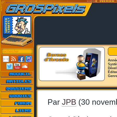
Anné
Syst
Déve
Édite
Genr
Par
JPB
(30 novem