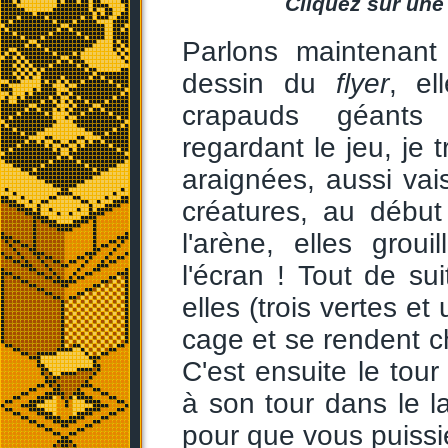
Cliquez sur une
Parlons maintenant
dessin du
flyer
, e
crapauds géants 
regardant le jeu, je 
araignées, aussi va
créatures, au début
l'arène, elles grou
l'écran ! Tout de su
elles (trois vertes e
cage et se rendent c
C'est ensuite le tou
à son tour dans le l
pour que vous puissi