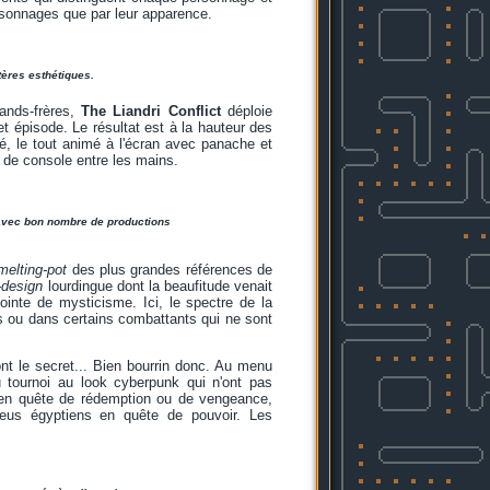
ersonnages que par leur apparence.
tères esthétiques.
ands-frères,
The Liandri Conflict
déploie
t épisode. Le résultat est à la hauteur des
é, le tout animé à l'écran avec panache et
on de console entre les mains.
n avec bon nombre de productions
melting-pot
des plus grandes références de
-design
lourdingue dont la beaufitude venait
ointe de mysticisme. Ici, le spectre de la
s ou dans certains combattants qui ne sont
nt le secret... Bien bourrin donc. Au menu
 tournoi au look cyberpunk qui n'ont pas
ns en quête de rédemption ou de vengeance,
dieus égyptiens en quête de pouvoir. Les