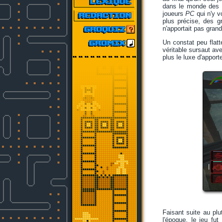
dans le monde des F
joueurs
PC
qui n'y v
plus précise, des g
n'apportait pas gra
Un constat peu flatt
véritable sursaut ave
plus le luxe d'apporte
Faisant suite au plu
l'époque, le jeu fu