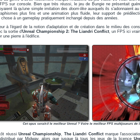
PS sur console. Bien que très réussi, le jeu de Bungie ne présentait guè
oyaient là qu'une simple imitation des
doom-like
auxquels ils s'adonnaient au c
raphismes plus fins et une animation plus fluide, leur support de prédilec
nd chose à un gameplay pratiquement inchangé depuis des années.
eur à l'égard de la notion d'adaptation et de création dans le milieu des co
c la sortie d'
Unreal Championship 2: The Liandri Conflict
, un FPS ici vra
r une pierre à l'édifice.
Cet opus serait-il le meilleur Unreal ? Voire le meilleur FPS multijoueurs de 
tôt réussi
Unreal Championship
,
The Liandri Conflict
marque l'associati
t distribué par Midway, alors que jusque là tous les jeux de la licence
Unr