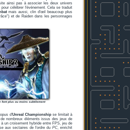
ite ainsi pas à associer les deux univers
pour célébrer l'événement. Cela se traduit
mbat
mais aussi, clin d'œil beaucoup plus
 grâce") et de Raiden dans les personnages
 font plus ou moins subtilement
 opus d'
Unreal Championship
se limitait à
r de nombreux éléments issus des jeux de
 à un croisement hybride entre FPS, jeu de
ise aux sectaires de l'ordre du
PC
, enrichit