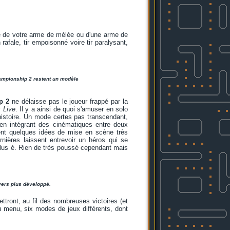
e de votre arme de mélée ou d'une arme de
rafale, tir empoisonné voire tir paralysant,
hampionship 2 restent un modèle
p 2
ne délaisse pas le joueur frappé par la
 Live
. Il y a ainsi de quoi s'amuser en solo
histoire. Un mode certes pas transcendant,
s en intégrant des cinématiques entre deux
ent quelques idées de mise en scène très
rnières laissent entrevoir un héros qui se
 plus é. Rien de très poussé cependant mais
vers plus développé.
tront, au fil des nombreuses victoires (et
u menu, six modes de jeux différents, dont