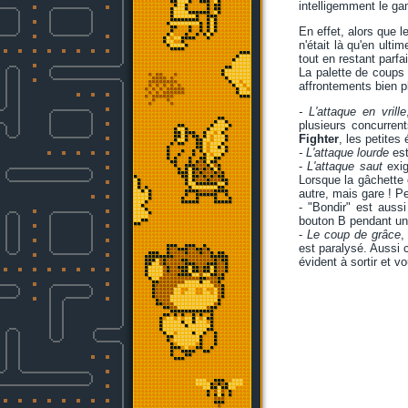
intelligemment le ga
En effet, alors que 
n'était là qu'en ult
tout en restant parfa
La palette de coups 
affrontements bien p
- L'attaque en vrille
plusieurs concurre
Fighter
, les petites
- L'attaque lourde
est
-
L'attaque saut
exig
Lorsque la gâchette 
autre, mais gare ! P
- "Bondir" est auss
bouton B pendant un
-
Le coup de grâce
,
est paralysé. Aussi c
évident à sortir et v