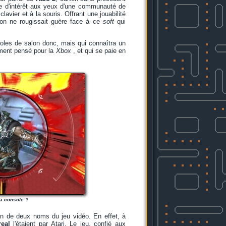
re d'intérêt aux yeux d'une communauté de
lavier et à la souris. Offrant une jouabilité
tion ne rougissait guère face à ce
soft
qui
nsoles de salon donc, mais qui connaîtra un
iment pensé pour la
Xbox
, et qui se paie en
la console ?
on de deux noms du jeu vidéo. En effet, à
eal
l'étaient par Atari. Le jeu, confié aux