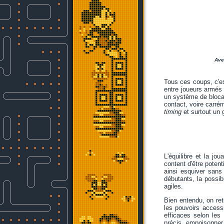
Ave
Tous ces coups, c'es
entre joueurs armés 
un système de blocag
contact, voire carré
timing
et surtout un g
L'équilibre et la j
content d'être poten
ainsi esquiver sans
débutants, la possibi
agiles.
Bien entendu, on retr
les pouvoirs access
efficaces selon les 
précis, empoisonner 