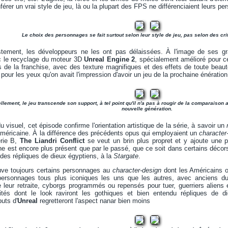
férer un vrai style de jeu, là ou la plupart des FPS ne différenciaient leurs p
Le choix des personnages se fait surtout selon leur style de jeu, pas selon des cri
tement, les développeurs ne les ont pas délaissées. À l'image de ses gr
vec le recyclage du moteur 3D
Unreal Engine 2
, spécialement amélioré pour ce
 de la franchise, avec des texture magnifiques et des effets de toute beaut
tel pour les yeux qu'on avait l'impression d'avoir un jeu de la prochaine énérati
llement, le jeu transcende son support, à tel point qu'il n'a pas à rougir de la comparaiso
nouvelle génération.
 visuel, cet épisode confirme l'orientation artistique de la série, à savoir un
 américaine. À la différence des précédents opus qui employaient un
character
érie B,
The Liandri Conflict
se veut un brin plus propret et y ajoute une p
e est encore plus présent que par le passé, que ce soit dans certains décor
 des répliques de dieux égyptiens, à la
Stargate
.
ve toujours certains personnages au
character-design
dont les Américains o
ersonnages tous plus iconiques les uns que les autres, avec anciens du
dre leur retraite, cyborgs programmés ou repensés pour tuer, guerriers alie
ités dont le look raviront les gothiques et bien entendu répliques de 
uts d'
Unreal
regretteront l'aspect nanar bien moins