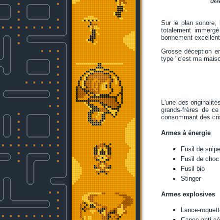
Unre
Sur le plan sonore, 
totalement immergé 
bonnement excellent
Grosse déception e
type "c'est ma maiso
L'une des originalit
grands-frères de ce
consommant des crist
Armes à énergie
Fusil de snipe
Fusil de choc
Fusil bio
Stinger
Armes explosives
Lance-roquett
Canon anti-aé