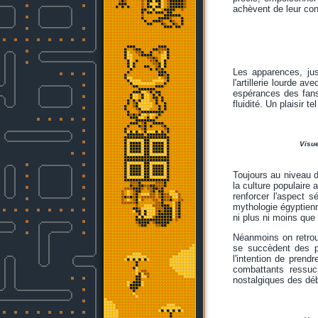
achèvent de leur con
Les apparences, jus
l'artillerie lourde a
espérances des fans
fluidité. Un plaisir 
Visue
Toujours au niveau du
la culture populaire
renforcer l'aspect s
mythologie égyptienn
ni plus ni moins que
Néanmoins on retrou
se succèdent des p
l'intention de pren
combattants ressuc
nostalgiques des déb