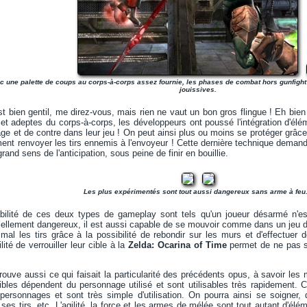
c une palette de coups au corps-à-corps assez fournie, les phases de combat hors gunfight 
jouissives.
t bien gentil, me direz-vous, mais rien ne vaut un bon gros flingue ! Eh bien
et adeptes du corps-à-corps, les développeurs ont poussé l'intégration d'éléme
e et de contre dans leur jeu ! On peut ainsi plus ou moins se protéger grâce 
ment renvoyer les tirs ennemis à l'envoyeur ! Cette dernière technique deman
rand sens de l'anticipation, sous peine de finir en bouillie.
Les plus expérimentés sont tout aussi dangereux sans arme à feu.
ouabilité de ces deux types de gameplay sont tels qu'un joueur désarmé n'e
tiellement dangereux, il est aussi capable de se mouvoir comme dans un jeu d
 mal les tirs grâce à la possibilité de rebondir sur les murs et d'effectue
lité de verrouiller leur cible à la
Zelda: Ocarina of Time
permet de ne pas se
ouve aussi ce qui faisait la particularité des précédents opus, à savoir les m
ibles dépendent du personnage utilisé et sont utilisables très rapidement. 
personnages et sont très simple d'utilisation. On pourra ainsi se soigner, 
ses tirs, etc. L'agilité, la force et les armes de mélée sont tout autant d'él