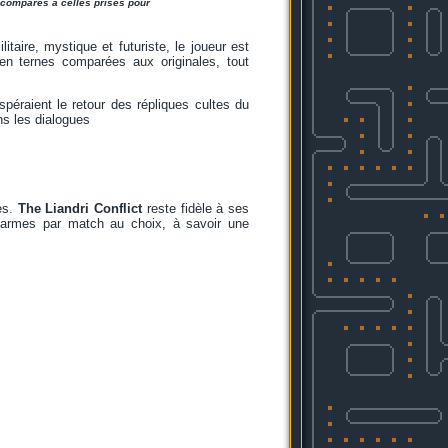
 comparés à celles prises pour
itaire, mystique et futuriste, le joueur est
en ternes comparées aux originales, tout
éraient le retour des répliques cultes du
s les dialogues
mes.
The Liandri Conflict
reste fidèle à ses
x armes par match au choix, à savoir une