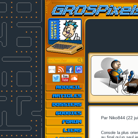
Par Niko844 (22 ju
Console la plus ori
au final qu'un seul 