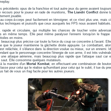
meplay.
les précédents opus de la franchise et tout autre jeux du genre avaient toujou
ime recours pour le joueur en rade de munitions,
The Liandri Conflict
donne la
itement jouable.
au corps-à-corps peut facilement en témoigner, et ce n'est plus une, mais c
lus techniques et jouissifs que ceux auxquels les FPS nous avaient habitués
, rapide et circulaire, qui multiplie les chances de toucher votre adversai
nts en même temps. Elle peut même paralyser l'ennemi lorsqu'on le frap
 étoiles en moins.
 beaucoup plus précise car toute la force du coup se concentre à l'avant. Ell
e que le joueur maintienne la gâchette droite appuyée. Le combattant, alors
est relâchée, il s'élance dans la direction voulue ou mieux, sur un ennemi. Id
endant que le personnage concentre l'énergie de son arme, il est très vulnérabl
i une attaque aérienne, mais beaucoup plus rapide que l'attaque saut car el
 saut. Elle consomme quelques mutateurs.
 à la manière d'un
Mortal Kombat
, en effectuant une combinaison de boutons
lasse pour celui qui le réalise qu'humiliant pour celui qui le subit, il tue du p
ous fait de vous un
frag
facile pour les autres joueurs.