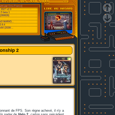
urni par
Emu-France
]
C 2027 v2.0
.5 beta 1
 (260626)
vel3 MARK5...
0.9.4
x64 (2026/...
onship 2
ionnant de FPS. Son règne achevé, il n'y a
sûr parler de
Halo 2
, carton sans précédent