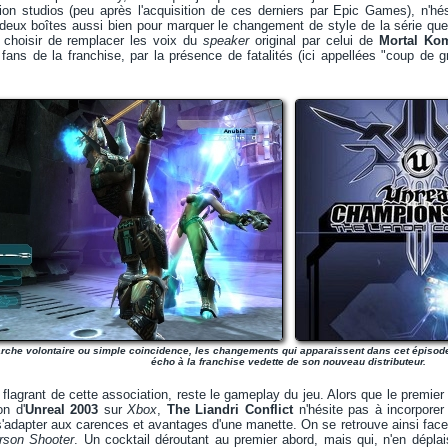
on studios (peu après l'acquisition de ces derniers par Epic Games), n'hés
eux boîtes aussi bien pour marquer le changement de style de la série que 
e choisir de remplacer les voix du
speaker
original par celui de
Mortal Ko
 fans de la franchise, par la présence de fatalités (ici appellées "coup de
che volontaire ou simple coincidence, les changements qui apparaissent dans cet épisode
écho à la franchise vedette de son nouveau distributeur.
 flagrant de cette association, reste le gameplay du jeu. Alors que le premier
on d'
Unreal 2003
sur
Xbox
,
The Liandri Conflict
n'hésite pas à incorpore
'adapter aux carences et avantages d'une manette. On se retrouve ainsi face
rson Shooter
. Un cocktail déroutant au premier abord, mais qui, n'en dépla