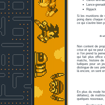
Lance-grenad
Ripjack
Si les munitions de
poing dans chaque mai
ce qui s'avère bien 
Si e
Non content de pro
crise et qui ne peut
si l'on prend la pe
qui fait plus office
matchs, histoire de
ludiques pour un je
distingue de ses pré
là encore, on sent e
En plus du mode hist
défaites), de maîtr
quelques nouveaux, 