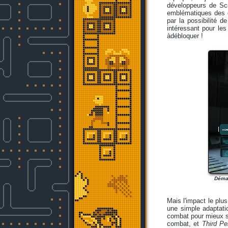
développeurs de Sci
emblématiques des d
par la possibilité d
intéressant pour les
àdébloquer !
Démar
Mais l'impact le plus
une simple adaptati
combat pour mieux s
combat, et
Third Pe