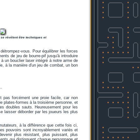
se révèlent être techniques et
 détrompez-vous. Pour équilibrer les forces
nts de jeu de bourre-pif jusqu'à introduire
à un bouclier laser intégré à notre arme de
de, à la manière d'un jeu de combat, un bon
..
st pas forcément une proie facile, car non
e plates-formes à la troisième personne, et
r des doubles sauts. Heureusement pour les
 laisser déborder par les joueurs les plus
utateurs, à la différence que cette fois ci,
Ces pouvoirs sont incroyablement variés et
devenir plus résistant, plus puissant, plus
éments qui distinguent chaque personnage et