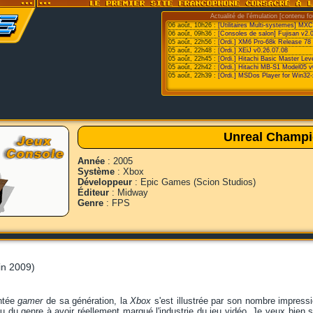
Actualité de l'émulation [contenu fo
06 août, 10h26 :
[Utilitaires Multi-systemes] MX
06 août, 09h36 :
[Consoles de salon] Fujisan v2.0
05 août, 22h56 :
[Ordi.] XM6 Pro-68k Release 78
05 août, 22h48 :
[Ordi.] XEiJ v0.26.07.08
05 août, 22h45 :
[Ordi.] Hitachi Basic Master Le
05 août, 22h42 :
[Ordi.] Hitachi MB-S1 Model05 v
05 août, 22h39 :
[Ordi.] MSDos Player for Win32-
Unreal Champi
Année
: 2005
Système
: Xbox
Développeur
: Epic Games (Scion Studios)
Éditeur
: Midway
Genre
: FPS
in 2009)
entée
gamer
de sa génération, la
Xbox
s'est illustrée par son nombre impress
jeu du genre à avoir réellement marqué l'industrie du jeu vidéo. Je veux bien 