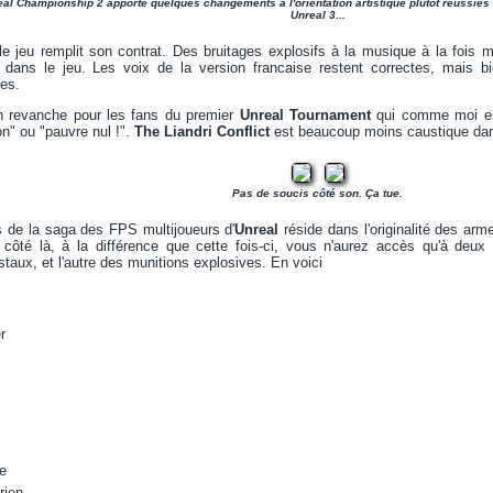
al Championship 2 apporte quelques changements à l'orientation artistique plutôt réussies
Unreal 3...
le jeu remplit son contrat. Des bruitages explosifs à la musique à la fois mil
dans le jeu. Les voix de la version francaise restent correctes, mais bi
es.
n revanche pour les fans du premier
Unreal Tournament
qui comme moi esp
n" ou "pauvre nul !".
The Liandri Conflict
est beaucoup moins caustique dan
Pas de soucis côté son. Ça tue.
és de la saga des FPS multijoueurs d'
Unreal
réside dans l'originalité des ar
 côté là, à la différence que cette fois-ci, vous n'aurez accès qu'à deu
aux, et l'autre des munitions explosives. En voici
r
e
rien