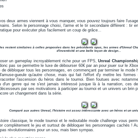
es
 vos deux armes viennent à vous manquer, vous pouvez toujours faire l'usag
ns. Selon le personnage choisi, l'arme et le tir secondaire diffèrent : tir en 
pratique pour exécuter plus facilement un coup de grâce...
lles restent similaires à celles proposées dans les précédents opus, les armes d'Unreal C
d'inventivité et une belle leçon de design...
poser un gameplay incroyablement riche pour un FPS,
Unreal Championshi
 donc pas se permettre le luxe de débourser 60€ par an pour jouer sur le
Xbox
ine de débloquer tous les personnages, en commençant par terminer le mode 
 d'amuse-gueule qu'autre chose, mais qui fait l'effort d'y mettre les forme
 raconter l'ascension du héros dans le tournoi. Bien foutues avec notamm
u d'un genre qui ne s'est jamais intéressé jusque là à la narration, ces de
décesseurs par ses motivations à participer au tournoi et un univers un brin
ncore un changement dans la série.
Comparé aux autres Unreal, l'histoire est assez intéressante avec un héros et un uni
oire classique, le mode tournoi et le redoutable mode challenge vous permet
iser complètement le jeu et surtout de débloquer les personnages cachés ! A
pas révolutionnaires pour un sou, mais bien sympas.