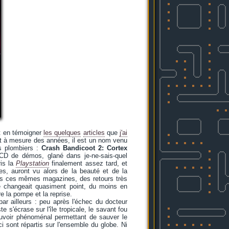
nt en témoigner
les quelques
articles
que
j'ai
 et à mesure des années, il est un nom venu
es plombiers :
Crash Bandicoot 2: Cortex
CD de démos, glané dans je-ne-sais-quel
ris la
Playstation
finalement assez tard, et
res, auront vu alors de la beauté et de la
dans ces mêmes magazines, des retours très
 ne changeait quasiment point, du moins en
e la pompe et la reprise.
ar ailleurs : peu après l'échec du docteur
s'écrase sur l'île tropicale, le savant fou
ouvoir phénoménal permettant de sauver le
i sont répartis sur l'ensemble du globe. Ni