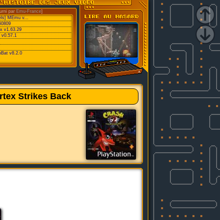
urni par
Emu-France
]
els] MEmu v...
60809
x v1.63.29
 v0.57.1
oBat v8.2.0
rtex Strikes Back