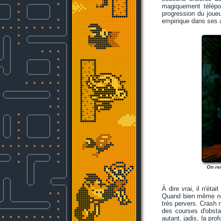
magiquement télépor
progression du joueu
empirique dans ses ap
On re
À dire vrai, il n'éta
Quand bien même ne 
très pervers. Crash m
des courses d'obsta
autant, jadis, la pro