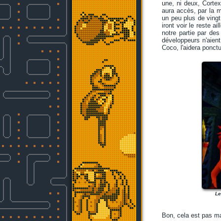
une, ni deux, Cortex
aura accès, par la 
un peu plus de vingt
iront voir le reste a
notre partie par de
développeurs n'aient
Coco, l'aidera ponct
Le
Bon, cela est pas ma