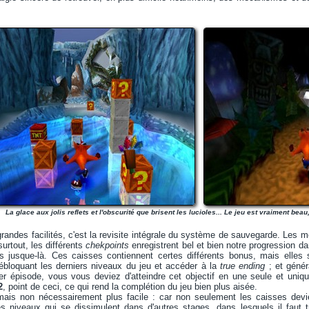
La glace aux jolis reflets et l'obscurité que brisent les lucioles... Le jeu est vraiment b
andes facilités, c'est la revisite intégrale du système de sauvegarde. Les mo
urtout, les différents
chekpoints
enregistrent bel et bien notre progression 
s jusque-là. Ces caisses contiennent certes différents bonus, mais elles 
loquant les derniers niveaux du jeu et accéder à la
true ending
; et génér
er épisode, vous vous deviez d'atteindre cet objectif en une seule et unique 
2
, point de ceci, ce qui rend la complétion du jeu bien plus aisée.
 mais non nécessairement plus facile : car non seulement les caisses de
es niveaux qui se dissimulent dans d'autres stages, dans lesquels il faut 