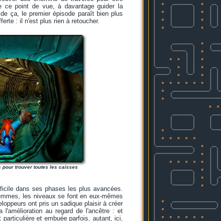
de ce point de vue, à davantage guider la
de ça, le premier épisode paraît bien plus
te : il n'est plus rien à retoucher.
s pour trouver toutes les caisses
difficile dans ses phases les plus avancées.
 gemmes, les niveaux se font en eux-mêmes
loppeurs ont pris un sadique plaisir à créer
l'amélioration au regard de l'ancêtre : et
 particulière et embuée parfois, autant, ici,