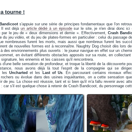
ça tourne !
Bandicoot
s'appuie sur une série de principes fondamentaux que l'on retrouv
 Il est déjà
un article dédié à un épisode
sur le site, je n'en dirai donc ici
 par le jeu de « deux dimensions et demie ». Effectivement,
Crash Bandi
oire du jeu vidéo, et du jeu de plates-formes en particulier : celui du passage
ue nombreuses furent les morts, mais aussi que nombreux furent les succès ;
ent de nouvelles formes est à reconnaître. Naughty Dog choisit dès lors de pri
 à des environnements plus ouverts : le joueur navigue en effet sur un chem
sommet, en évitant différents obstacles apposés sur sa route, en collectant 
a signature, les ennemis et les caisses qu'il rencontrera.
s d'une belle sensation de profondeur, et troque la liberté de la découverte p
stance, nous avons déjà là tout l'esprit de la compagnie qui se dirige
, les
Uncharted
et les
Last of Us
. En parcourant certains niveaux eff
rochers ou évolue dans des usines inquiétantes, on a cette sensation que
r de jeu. La chose est réussie, tant et si bien qu'il m'a fallu revenir avec atte
: car s'il est quelque chose à retenir de Crash Bandicoot, du personnage cette 