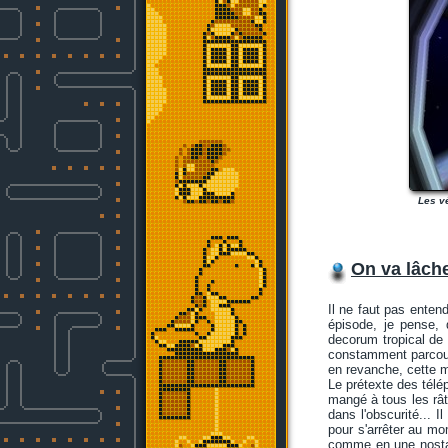
Les vé
On va lâche
Il ne faut pas enten
épisode, je pense, 
decorum tropical de
constamment parcouri
en revanche, cette m
Le prétexte des télé
mangé à tous les rât
dans l'obscurité... 
pour s'arrêter au mo
comme en une nostal