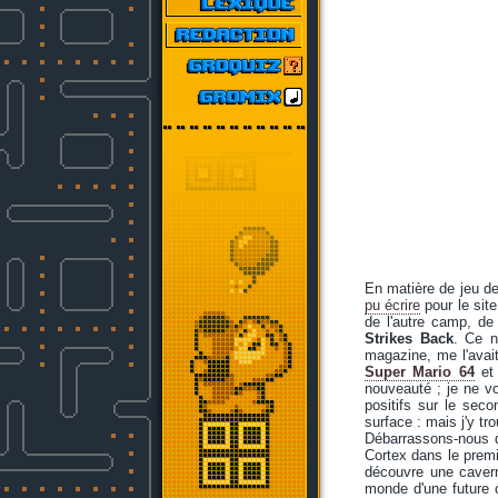
En matière de jeu d
pu écrire
pour le sit
de l'autre camp, de
Strikes Back
. Ce n
magazine, me l'avait
Super Mario 64
e
nouveauté ; je ne vo
positifs sur le sec
surface : mais j'y t
Débarrassons-nous de
Cortex dans le premi
découvre une cavern
monde d'une future c