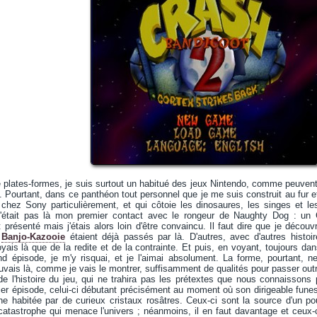
e plates-formes, je suis surtout un habitué des jeux Nintendo, comme peuve
e. Pourtant, dans ce panthéon tout personnel que je me suis construit au fur
 chez Sony particulièrement, et qui côtoie les dinosaures, les singes et l
'était pas là mon premier contact avec le rongeur de Naughty Dog : un 
 présenté mais j'étais alors loin d'être convaincu. Il faut dire que je découv
t
Banjo-Kazooie
étaient déjà passés par là. D'autres, avec d'autres histoi
yais là que de la redite et de la contrainte. Et puis, en voyant, toujours 
ond épisode, je m'y risquai, et je l'aimai absolument. La forme, pourtant,
rouvais là, comme je vais le montrer, suffisamment de qualités pour passer outr
 l'histoire du jeu, qui ne trahira pas les prétextes que nous connaissons p
er épisode, celui-ci débutant précisément au moment où son dirigeable funeste 
e habitée par de curieux cristaux rosâtres. Ceux-ci sont la source d'un p
atastrophe qui menace l'univers ; néanmoins, il en faut davantage et ceux-c