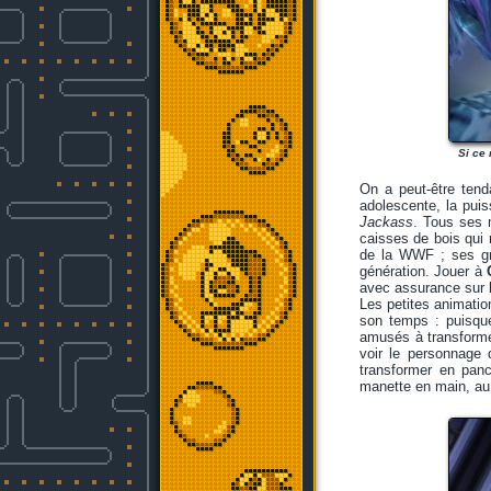
Si ce 
On a peut-être tenda
adolescente, la pui
Jackass
. Tous ses m
caisses de bois qui 
de la WWF ; ses gri
génération. Jouer à
avec assurance sur l
Les petites animatio
son temps : puisqu
amusés à transformer
voir le personnage 
transformer en panc
manette en main, au p