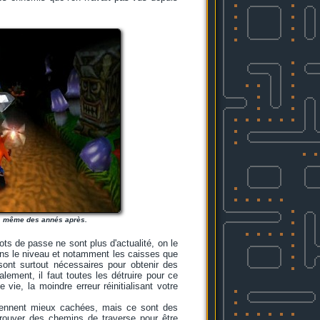
eau, même des annés après.
ts de passe ne sont plus d'actualité, on le
dans le niveau et notamment les caisses que
sont surtout nécessaires pour obtenir des
alement, il faut toutes les détruire pour ce
vie, la moindre erreur réinitialisant votre
viennent mieux cachées, mais ce sont des
trouver des chemins de traverse pour être