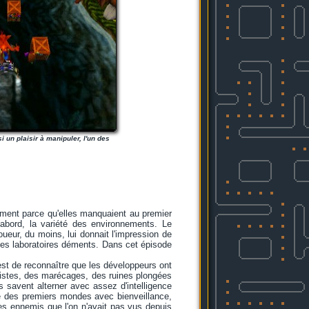
 un plaisir à manipuler, l'un des
isément parce qu'elles manquaient au premier
abord, la variété des environnements. Le
ueur, du moins, lui donnait l'impression de
 des laboratoires déments. Dans cet épisode
est de reconnaître que les développeurs ont
ristes, des marécages, des ruines plongées
s savent alterner avec assez d'intelligence
ise des premiers mondes avec bienveillance,
es ennemis que l'on n'avait pas vus depuis