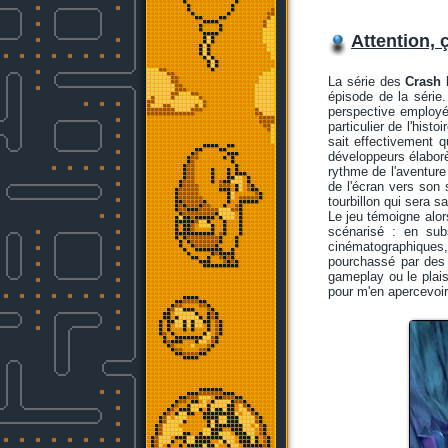
Attention, 
La série des
Crash 
épisode de la série.
perspective employé
particulier de l'hist
sait effectivement q
développeurs élaborèr
rythme de l'aventure
de l'écran vers son 
tourbillon qui sera s
Le jeu témoigne alor
scénarisé : en sub
cinématographiques
pourchassé par des 
gameplay ou le plaisi
pour m'en apercevoir 