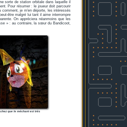
 sorte de station orbitale dans laquelle il
t. Pour résumer : le joueur doit parcourir
au comment, je m'en déporte, les intéressés
eut-être malgré lui tant il aime interrompre
ansparente. On appréciera néanmoins que les
sse » : au contraire, la sœur du Bandicoot,
sachez que le méchant est très