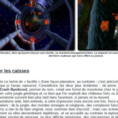
hicules, bien qu'ayant chacun son inertie, se manient étrangement bien. Le jetpack est ainsi
derniers cadeaux qui sera offert au joueur.
r les caisses
dre ce terme de « facilité » d'une façon péjorative, au contraire : c'est préc
que je l'avais repoussé. Considérons les deux plus évidentes : de prime 
Crash Bandicoot
, premier du nom, créait une forme de monotonie chez le jo
r cette jungle générique et ce bien que l'on explorât des châteaux forts ou
onotonie survient bien plus tard dans l'aventure, si jamais on la ressent.
portations aide, bien entendu, à cette impression mais encore une fois, force 
eliers : de la jungle, des mondes enneigés et verglacés, des complexes futu
Il n'y a rien là de bien original, nous sommes bien d'accord ; mais ces scène
ment où elles deviendraient répétitives, et on accueille au contraire la repr
gie sincère de retrouver, en plus difficile néanmoins, des mécanismes et d