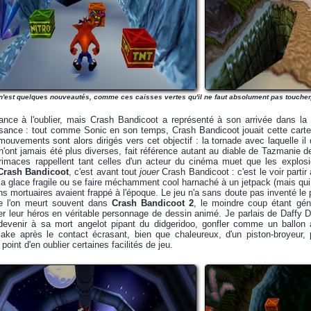
n'est quelques nouveautés, comme ces caisses vertes qu'il ne faut absolument pas toucher, 
nce à l'oublier, mais Crash Bandicoot a représenté à son arrivée dans la cu
ssance : tout comme Sonic en son temps, Crash Bandicoot jouait cette carte 
ouvements sont alors dirigés vers cet objectif : la tornade avec laquelle il
n'ont jamais été plus diverses, fait référence autant au diable de Tazmanie 
maces rappellent tant celles d'un acteur du cinéma muet que les explosi
Crash Bandicoot
, c'est avant tout
jouer
Crash Bandicoot : c'est le voir partir
a glace fragile ou se faire méchamment cool harnaché à un jetpack (mais qui n
ns mortuaires avaient frappé à l'époque. Le jeu n'a sans doute pas inventé le
e l'on meurt souvent dans
Crash Bandicoot 2
, le moindre coup étant gén
 leur héros en véritable personnage de dessin animé. Je parlais de Daffy Du
devenir à sa mort angelot pipant du didgeridoo, gonfler comme un ballon 
ake après le contact écrasant, bien que chaleureux, d'un piston-broyeur, p
oint d'en oublier certaines facilités de jeu.