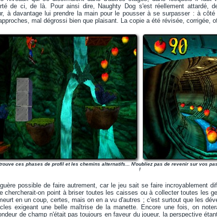
té de ci, de là. Pour ainsi dire, Naughty Dog s'est réellement attardé, 
r, à davantage lui prendre la main pour le pousser à se surpasser : à côté 
proches, mal dégrossi bien que plaisant. La copie a été révisée, corrigée, offer
trouve ces phases de profil et les chemins alternatifs... N'oubliez pas de revenir sur vos pa
!
it guère possible de faire autrement, car le jeu sait se faire incroyablement 
chercherait-on point à briser toutes les caisses ou à collecter toutes les
eurt en un coup, certes, mais on en a vu d'autres ; c'est surtout que les déve
cles exigeant une belle maîtrise de la manette. Encore une fois, on notera 
fondeur de champ n'était pas toujours en faveur du joueur, la perspective étant