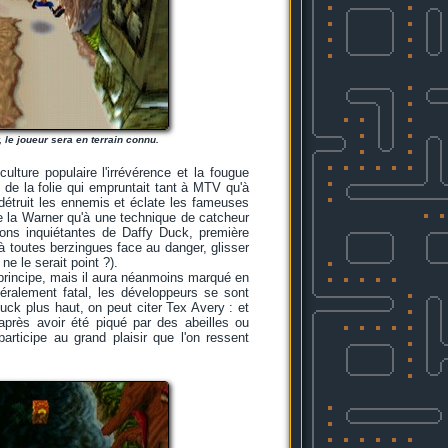
le joueur sera en terrain connu.
lture populaire l'irrévérence et la fougue
de la folie qui empruntait tant à MTV qu'à
 détruit les ennemis et éclate les fameuses
de la Warner qu'à une technique de catcheur
ons inquiétantes de Daffy Duck, première
 à toutes berzingues face au danger, glisser
e le serait point ?).
 principe, mais il aura néanmoins marqué en
éralement fatal, les développeurs se sont
ck plus haut, on peut citer Tex Avery : et
après avoir été piqué par des abeilles ou
articipe au grand plaisir que l'on ressent