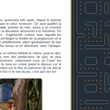
e, quasiment tels quels, depuis le premier
 que le strict minimum. On aura qualifié la
coot
, premier du nom, arriva à un moment
 de la deuxième dimension à la troisième. On
 l'ingéniosité, surtout, avec laquelle les
vilégier la fluidité de la progression et le
in prédéterminé, allant généralement du bas
les bonus et en détruisant, avec l'attaque-
our un rythme effréné et même, peut-on dire,
ra vers des productions de plus en plus
ectivement, notamment ceux où Crash est
 la mise en scène prend le dessus sur le
ntion sur le titre en prévision de cet article
fois-ci et non du jeu, c'est qu'il est
fun
.