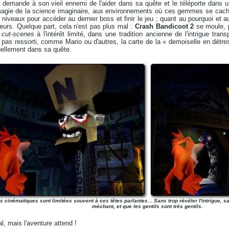
 demande à son vieil ennemi de l'aider dans sa quête et le téléporte dans une
magie de la science imaginaire, aux environnements où ces gemmes se cachen
 niveaux pour accéder au dernier boss et finir le jeu ; quant au pourquoi et 
illeurs. Quelque part, cela n'est pas plus mal :
Crash Bandicoot 2
se moule, p
s
cut-scenes
à l'intérêt limité, dans une tradition ancienne de l'intrigue tr
 pas ressorti, comme Mario ou d'autres, la carte de la « demoiselle en détre
uellement dans sa quête.
s cinématiques sont limitées souvent à ces têtes parlantes... Sans trop révéler l'intrigue, 
méchant, et que les gentils sont très gentils.
l, mais l'aventure attend !