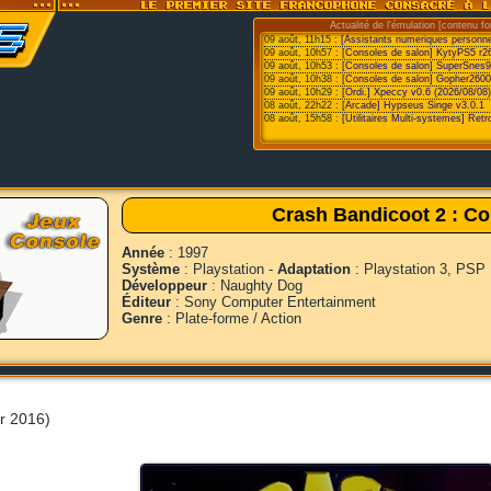
Actualité de l'émulation [contenu fo
09 août, 11h15 :
[Assistants numeriques personn
09 août, 10h57 :
[Consoles de salon] KytyPS5 r2
09 août, 10h53 :
[Consoles de salon] SuperSnes9
09 août, 10h38 :
[Consoles de salon] Gopher2600
09 août, 10h29 :
[Ordi.] Xpeccy v0.6 (2026/08/08)
08 août, 22h22 :
[Arcade] Hypseus Singe v3.0.1
08 août, 15h58 :
[Utilitaires Multi-systemes] Retr
Crash Bandicoot 2 : Co
Année
: 1997
Système
: Playstation -
Adaptation
: Playstation 3, PSP
Développeur
: Naughty Dog
Éditeur
: Sony Computer Entertainment
Genre
: Plate-forme / Action
er 2016)