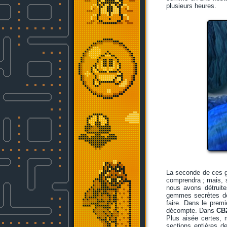
plusieurs heures.
La seconde de ces gr
comprendra ; mais, s
nous avons détruite
gemmes secrètes déb
faire. Dans le premi
décompte. Dans
CB
Plus aisée certes,
sections entières d