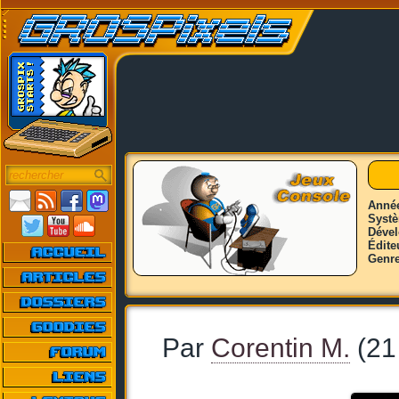
Anné
Syst
Déve
Édite
Genr
Par
Corentin M.
(21