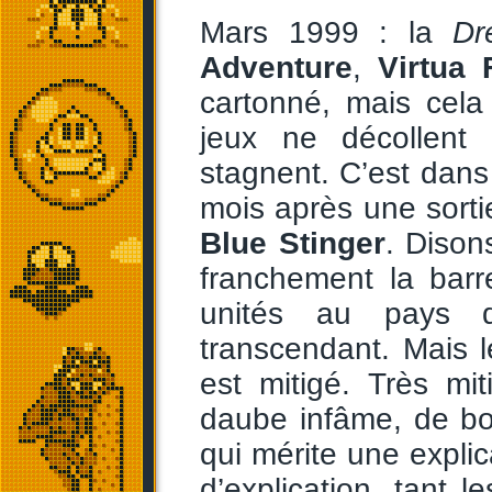
Mars 1999 : la
Dr
Adventure
,
Virtua 
cartonné, mais cela 
jeux ne décollent
stagnent. C’est dans
mois après une sorti
Blue Stinger
. Dison
franchement la barr
unités au pays d
transcendant. Mais le
est mitigé. Très mi
daube infâme, de bon
qui mérite une explic
d’explication, tant 