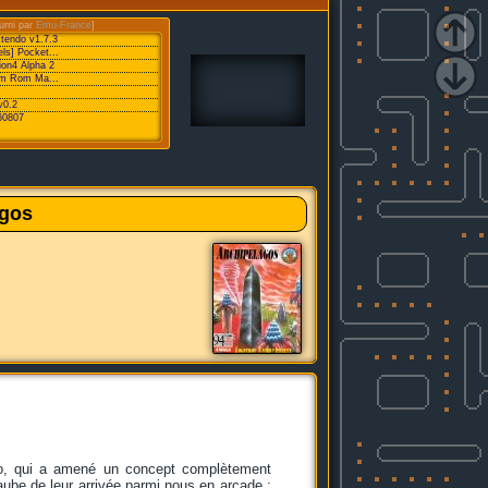
urni par
Emu-France
]
xtendo v1.7.3
ls] Pocket...
ion4 Alpha 2
eam Rom Ma...
v0.2
60807
agos
cro, qui a amené un concept complètement
'aube de leur arrivée parmi nous en arcade :