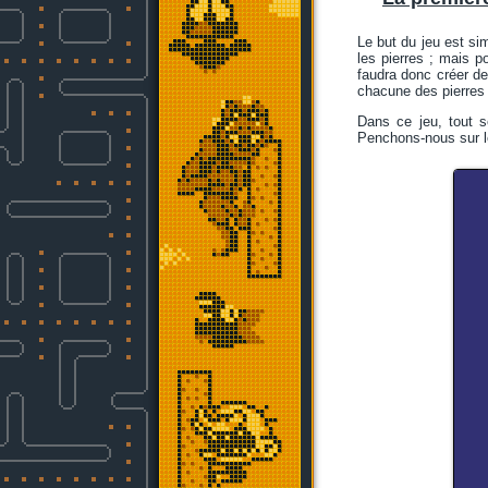
Le but du jeu est sim
les pierres ; mais po
faudra donc créer des
chacune des pierres 
Dans ce jeu, tout 
Penchons-nous sur le