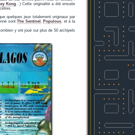
ey Kong
...) Cette originalité a été ensuite
cêtres.
que quelques jeux totalement originaux par
ionné sont
The Sentinel
,
Populous
, et à la
mbien y ont joué sur plus de 50 archipels