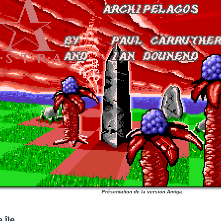
Présentation de la version Amiga.
 île