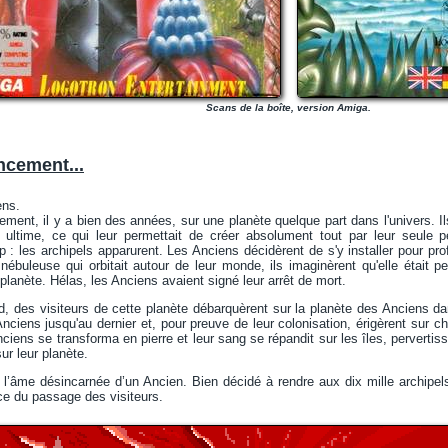
Scans de la boîte, version Amiga.
cement...
ens.
lement, il y a bien des années, sur une planète quelque part dans l'univers. I
ultime, ce qui leur permettait de créer absolument tout par leur seule pe
 : les archipels apparurent. Les Anciens décidèrent de s'y installer pour prof
nébuleuse qui orbitait autour de leur monde, ils imaginèrent qu'elle était 
planète. Hélas, les Anciens avaient signé leur arrêt de mort.
, des visiteurs de cette planète débarquèrent sur la planète des Anciens da
 Anciens jusqu'au dernier et, pour preuve de leur colonisation, érigèrent su
ciens se transforma en pierre et leur sang se répandit sur les îles, pervertiss
sur leur planète.
 l’âme désincarnée d’un Ancien. Bien décidé à rendre aux dix mille archipel
ce du passage des visiteurs.