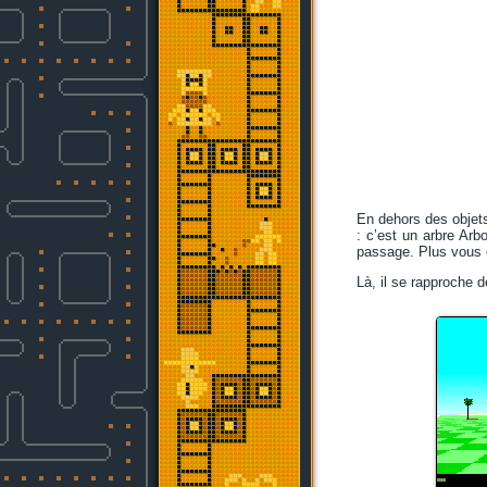
En dehors des objets
: c’est un arbre Arb
passage. Plus vous êt
Là, il se rapproche de