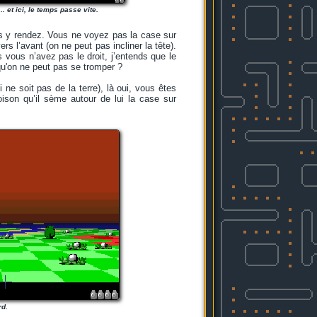
... et ici, le temps passe vite.
s y rendez. Vous ne voyez pas la case sur
rs l’avant (on ne peut pas incliner la tête).
 vous n’avez pas le droit, j’entends que le
qu'on ne peut pas se tromper ?
ne soit pas de la terre), là oui, vous êtes
ison qu’il sème autour de lui la case sur
rd.