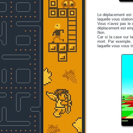
Le déplacement est 
laquelle vous station
Vous n’avez pas le d
déplacement est empê
Non.
Car si la case sur l
mort. Par exemple, 
laquelle vous vous tr