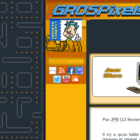
Par
JPB
(12 févrie
Il n'y a qu'un faib
nouveau et original. 