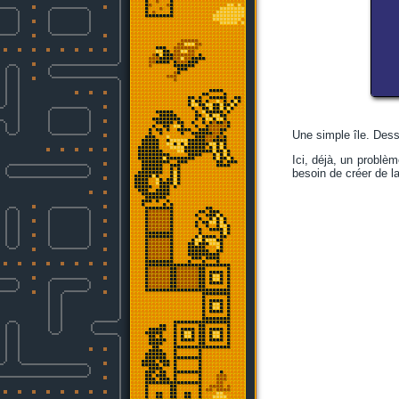
Une simple île. Dessu
Ici, déjà, un problè
besoin de créer de la