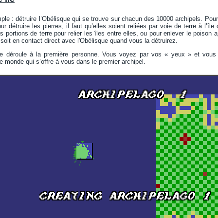
ple : détruire l’Obélisque qui se trouve sur chacun des 10000 archipels. Pour c
ur détruire les pierres, il faut qu’elles soient reliées par voie de terre à l’îl
 portions de terre pour relier les îles entre elles, ou pour enlever le poison 
soit en contact direct avec l'Obélisque quand vous la détruirez.
se déroule à la première personne. Vous voyez par vos « yeux » et vous 
 monde qui s’offre à vous dans le premier archipel.