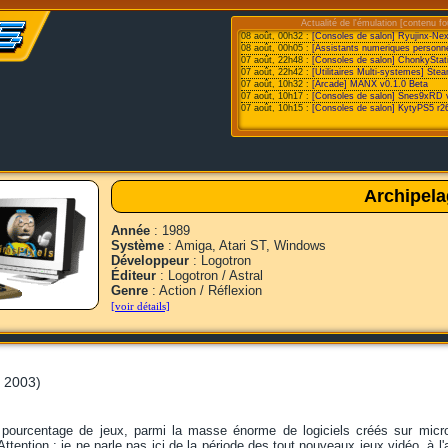
Actualité de l'émulation [contenu fo
08 août, 00h32 :
[Consoles de salon] Ryujinx-Ne
08 août, 00h05 :
[Assistants numeriques personne
07 août, 22h48 :
[Consoles de salon] ChonkyStat
07 août, 22h42 :
[Utilitaires Multi-systemes] St
07 août, 10h32 :
[Arcade] MANX v0.1.0 Beta
07 août, 10h17 :
[Consoles de salon] Snes9xRD 
07 août, 10h15 :
[Consoles de salon] KytyPS5 r2
Archipel
Année
: 1989
Système
: Amiga, Atari ST, Windows
Développeur
: Logotron
Éditeur
: Logotron / Astral
Genre
: Action / Réflexion
[voir détails]
r 2003)
le pourcentage de jeux, parmi la masse énorme de logiciels créés sur mi
Attention : je ne parle pas ici de la période des tout nouveaux jeux vidéo, à l