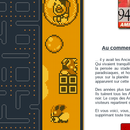
Au commen
... il y avait les Anci
Qui vivaient tranquil
la pensée au stade 
paradisiaques, et hop
yeux sur la planète 
apparurent sur cette 
Des années plus tard
Ils tuèrent tous les
noir. Le corps des An
visiteurs repartirent 
Et vous voici, vous,
supprimant toute tra