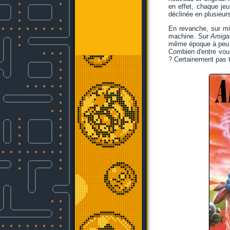
en effet, chaque je
déclinée en plusieur
En revanche, sur mic
machine. Sur
Amiga
même époque à peu
Combien d'entre vou
? Certainement pas t