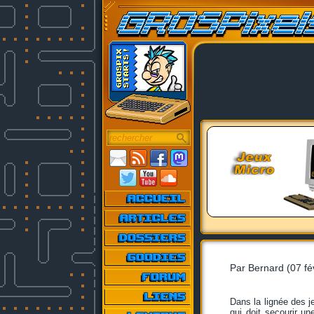
Par Bernard (07 fé
Dans la lignée des j
qui doit secourir u