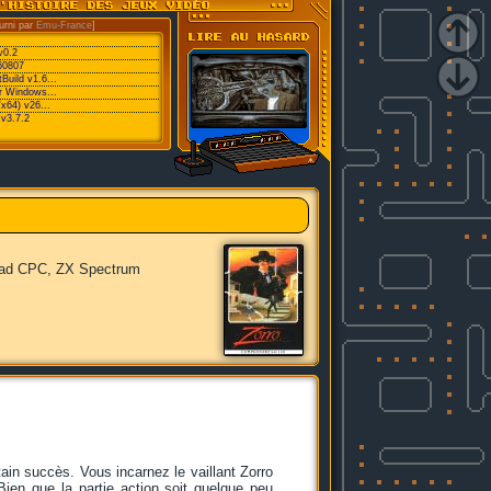
urni par
Emu-France
]
v0.2
60807
Build v1.6...
or Windows...
/x64) v26...
v3.7.2
ad CPC, ZX Spectrum
tain succès. Vous incarnez le vaillant Zorro
Bien que la partie action soit quelque peu