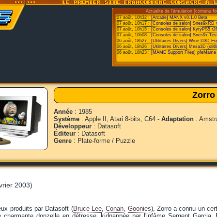
Actualité de l'émulation [contenu fo
07 août, 10h32 :
[Arcade] MANX v0.1.0 Beta
07 août, 10h17 :
[Consoles de salon] Snes9xRD 
07 août, 10h15 :
[Consoles de salon] KytyPS5 r2
07 août, 10h08 :
[Consoles de salon] Snes9x Test
06 août, 18h27 :
[Utilitaires Divers] Wine D3D F
06 août, 18h26 :
[Utilitaires Divers] Mesa3D (x86
06 août, 18h23 :
[MAME Support Files] pfeMame 
Zorro
Année
: 1985
Système
: Apple II, Atari 8-bits, C64 -
Adaptation
: Amstr
Développeur
: Datasoft
Éditeur
: Datasoft
Genre
: Plate-forme / Puzzle
vrier 2003)
eux produits par Datasoft (
Bruce Lee
,
Conan
,
Goonies
), Zorro a connu un cer
ne charmante donzelle en détresse, kidnappée par l'infâme Sergent Garcia. 