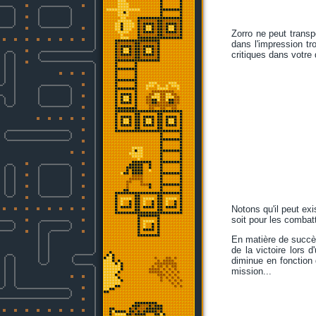
Zorro ne peut transpo
dans l'impression t
critiques dans votre 
Notons qu'il peut ex
soit pour les combatt
En matière de succès
de la victoire lors
diminue en fonction
mission...