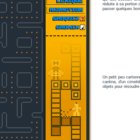
réduite à sa portion 
passer quelques bonn
Un petit peu cartoon
cantina, d'un cimetiè
objets pour résoudre