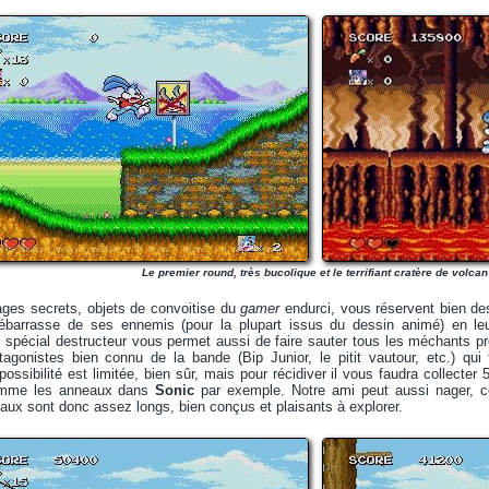
Le premier round, très bucolique et le terrifiant cratère de volcan
es secrets, objets de convoitise du
gamer
endurci, vous réservent bien des
ébarrasse de ses ennemis (pour la plupart issus du dessin animé) en l
r spécial destructeur vous permet aussi de faire sauter tous les méchants pré
agonistes bien connu de la bande (Bip Junior, le pitit vautour, etc.) qui
ossibilité est limitée, bien sûr, mais pour récidiver il vous faudra collecter 
omme les anneaux dans
Sonic
par exemple. Notre ami peut aussi nager, ce
aux sont donc assez longs, bien conçus et plaisants à explorer.