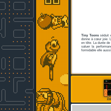
Tiny Toons
séduit é
donne à cœur joie. 
en tête. La durée de 
saluer la performa
formidable elle aus
Da