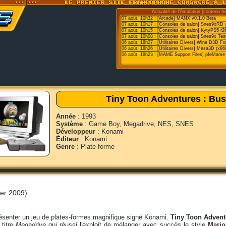
Actualité de l'émulation [contenu fo
07 août, 10h32 :
[Arcade] MANX v0.1.0 Beta
07 août, 10h17 :
[Consoles de salon] Snes9xRD 
07 août, 10h15 :
[Consoles de salon] KytyPS5 r2
07 août, 10h08 :
[Consoles de salon] Snes9x Test
06 août, 18h27 :
[Utilitaires Divers] Wine D3D F
06 août, 18h26 :
[Utilitaires Divers] Mesa3D (x86
06 août, 18h23 :
[MAME Support Files] pfeMame 
Tiny Toon Adventures : Bus
Année
: 1993
Système
: Game Boy, Megadrive, NES, SNES
Développeur
: Konami
Éditeur
: Konami
Genre
: Plate-forme
ier 2009)
ésenter un jeu de plates-formes magnifique signé Konami.
Tiny Toon Advent
 titre
Megadrive
qui réussi l'exploit de mélanger avec succès le style
Mario