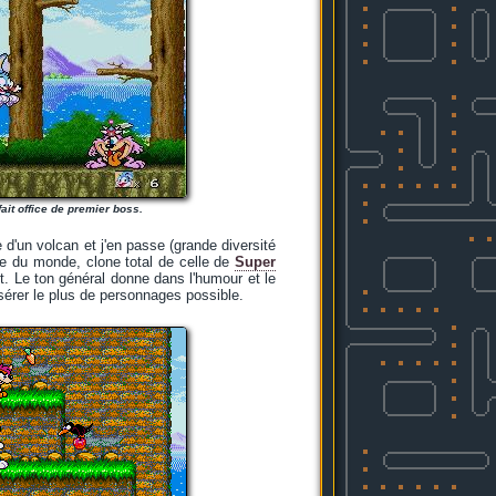
fait office de premier boss.
re d'un volcan et j'en passe (grande diversité
te du monde, clone total de celle de
Super
nt. Le ton général donne dans l'humour et le
sérer le plus de personnages possible.