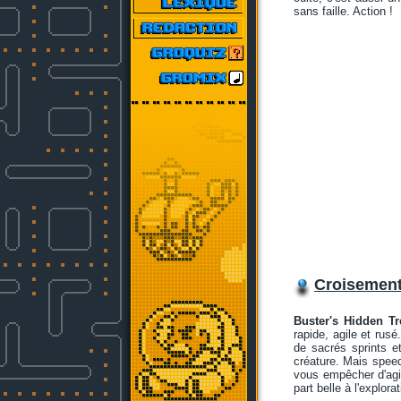
sans faille. Action !
Croisemen
Buster's Hidden Tr
rapide, agile et rus
de sacrés sprints e
créature. Mais speed
vous empêcher d'agir
part belle à l'explor