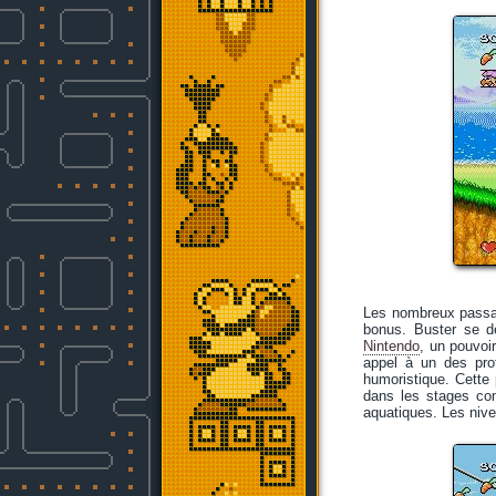
Les nombreux passag
bonus. Buster se d
Nintendo
, un pouvoi
appel à un des prot
humoristique. Cette p
dans les stages c
aquatiques. Les nive