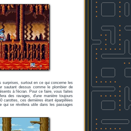
 surprises, surtout en ce qui concerne les
eur sautant dessus comme le plombier de
sents à l'écran. Pour ce faire, vous faites
 fera des ravages, d'une manière toujours
50 carottes, ces dernières étant éparpillées
 qui se révélera utile dans les passages