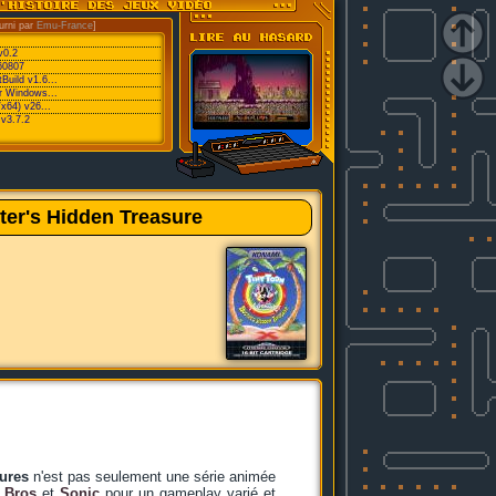
urni par
Emu-France
]
v0.2
60807
Build v1.6...
or Windows...
/x64) v26...
v3.7.2
ter's Hidden Treasure
ures
n'est pas seulement une série animée
 Bros
et
Sonic
pour un gameplay varié et