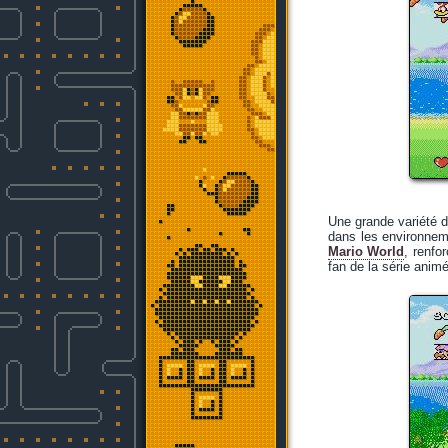
Une grande variété
dans les environneme
Mario World
, renfo
fan de la série anim