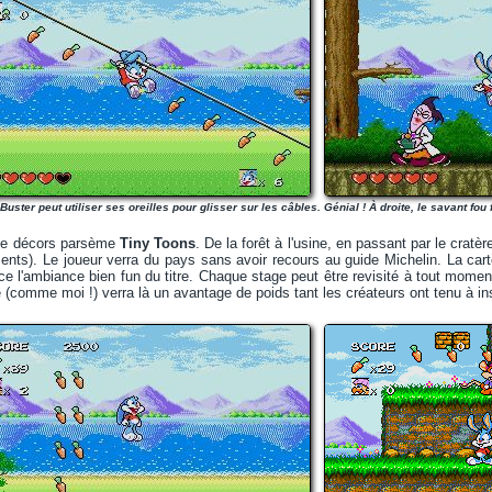
Buster peut utiliser ses oreilles pour glisser sur les câbles. Génial ! À droite, le savant fou 
 de décors parsème
Tiny Toons
. De la forêt à l'usine, en passant par le cratè
nts). Le joueur verra du pays sans avoir recours au guide Michelin. La car
rce l'ambiance bien fun du titre. Chaque stage peut être revisité à tout mome
é (comme moi !) verra là un avantage de poids tant les créateurs ont tenu à in