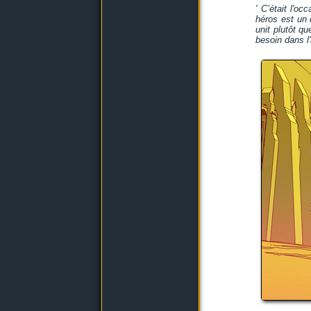
' C’était l'o
héros est un 
unit plutôt 
besoin dans l'