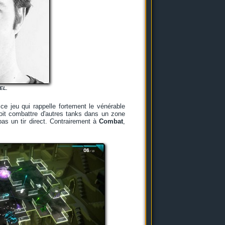
EL.
ce jeu qui rappelle fortement le vénérable
doit combattre d'autres tanks dans un zone
pas un tir direct. Contrairement à
Combat
,