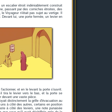
 un escalier étroit indéniablement construit
marche, passant par des corniches étroites, des
e Voyageur n'était pas sujet au vertige. Il
. Devant lui, une porte fermée, un levier en
actionner, et en le levant la porte s'ouvrit.
l tira le levier vers le bas, et la porte se
uver devant une vaste pièce.
oyait distinctement la grille d'évacuation au
s uns à côté des autres, certains en position
Juste à côté des leviers, une note punaisée
 que ceux qu'il avait déchiffrés près de la