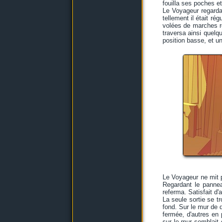
fouilla ses poches e
Le Voyageur regarda 
tellement il était rég
volées de marches ré
traversa ainsi quelqu
position basse, et un
Le Voyageur ne mit pa
Regardant le panneau
referma. Satisfait d'a
La seule sortie se tr
fond. Sur le mur de d
fermée, d'autres en 
sur le mur semblait 