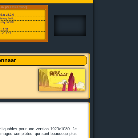
urni par
Emu-France
]
oBat v8.2.0
ory Inifi...
tory v2.89
v1.2.22
 v1.7.17
ennaar
cliquables pour une version 1920x1080. Je
s images complètes, qui sont beaucoup plus