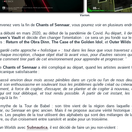
Varion.
arvenez vers la fin de
Chants of Sennaar
, vous pourrez voir en plusieurs endro
débuté en mars 2020, au début de la pandémie de Covid. Au départ, il devait 
ven's Vault
et décide d'en changer l'orientation : ce sera un jeu fondé sur l
es :
Return of the Obra Dinn
,
The Case of the Golden Idol
, et
Outer Wilds
gardé cette approche « holistique » : tout dans les lieux que vous traversez 
haque inscription, chaque objet était là avant vous, pour d'autres raisons qu
 comment tirer parti de cet environnement pour apprendre et progresser. '
de
Chants of Sennaar
a été compliqué au départ, quand les artistes avaient 
canique satisfaisante :
passé environ deux mois assez pénibles dans un cycle ou l'un de nous deux
it son enthousiasme en soulevant tous les problèmes qu'elle créait ou créerait 
ement, à force de cogiter, d'essayer, de se planter et de cogiter à nouveau, 
ui ont tout débloqué, et tout rendu possible. À partir de cet instant, le
u'à la fin. '
 mythe de la Tour de Babel : son titre vient de la région dans laquelle 
ar
, ou
Sennaar
en grec ancien. Mais il ne propose aucune vérité historique 
es. Les peuples de la tour utilisent des alphabets qui sont des mélanges de la
re, ou d'un croisement entre sanskrit et arabe pour un troisième.
n Worlds
avec
Subnautica
, il est décidé de faire un jeu non-violent :