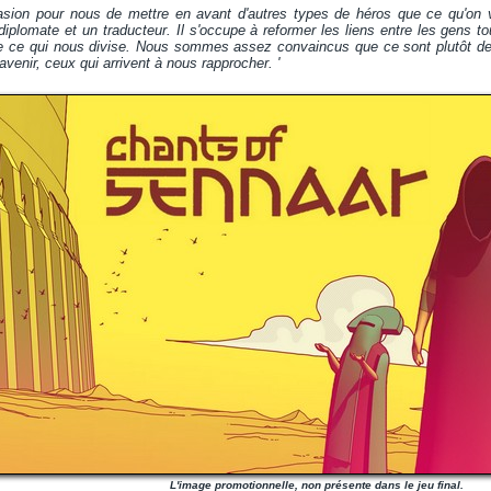
ccasion pour nous de mettre en avant d'autres types de héros que ce qu'on v
diplomate et un traducteur. Il s'occupe à reformer les liens entre les gens t
que ce qui nous divise. Nous sommes assez convaincus que ce sont plutôt
avenir, ceux qui arrivent à nous rapprocher. '
L'image promotionnelle, non présente dans le jeu final.