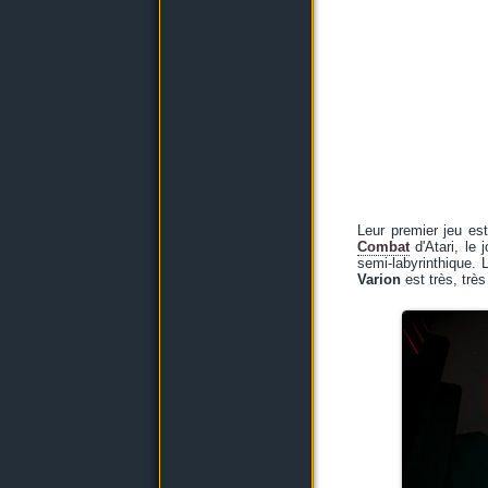
Leur premier jeu es
Combat
d'Atari, le 
semi-labyrinthique. 
Varion
est très, très