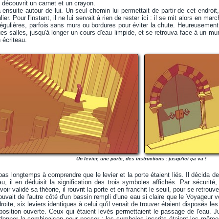
t découvrit un carnet et un crayon.
ensuite autour de lui. Un seul chemin lui permettait de partir de cet endroit,
ulier. Pour l'instant, il ne lui servait à rien de rester ici : il se mit alors en 
gulières, parfois sans murs ou bordures pour éviter la chute. Heureusement, l
es salles, jusqu'à longer un cours d'eau limpide, et se retrouva face à un mur
 écriteau.
Un levier, une porte, des instructions : jusqu'ici ça va !
s longtemps à comprendre que le levier et la porte étaient liés. Il décida de l'
, il en déduisit la signification des trois symboles affichés. Par sécurité, i
voir validé sa théorie, il rouvrit la porte et en franchit le seuil, pour se retro
ouvait de l'autre côté d'un bassin rempli d'une eau si claire que le Voyageur v
roite, six leviers identiques à celui qu'il venait de trouver étaient disposés le
position ouverte. Ceux qui étaient levés permettaient le passage de l'eau. 
donner la combinaison pour passer ; les symboles inscrits étaient les mêmes