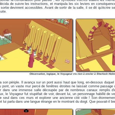
écida de suivre les instructions, et manipula les six leviers en conséquence
 sortie devinrent accessibles. Avant de sortir de la salle, il se dit qu'écrire
uite.
Observation, logique, le Voyageur n'a rien à envier à Sherlock Holm
a son périple. Il avança sur un pont aussi haut que long, en-dessous duquel
u pont, un vaste mur percé de fenêtres étroites ne laissait comme passage q
er dans une immense salle découpée par de nombreux canaux remplis d'e
eux, le Voyageur fut stupéfait de voir, devant lui, un personnage habillé de v
être seul dans ces murs et explorer une ancienne cité vide ! Son étonnement
et lui parla dans une langue étrange en le montrant du doigt. Que pouvait-il bie