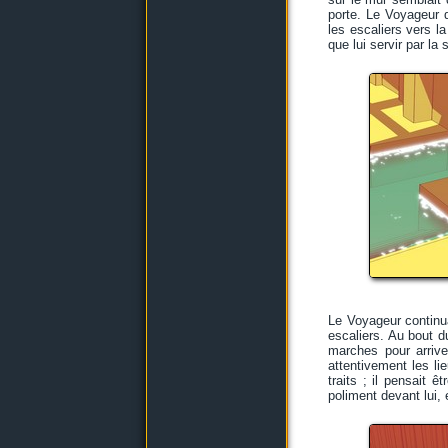
porte. Le Voyageur d
les escaliers vers la
que lui servir par la s
Le Voyageur continu
escaliers. Au bout d
marches pour arriv
attentivement les li
traits ; il pensait 
poliment devant lui, 