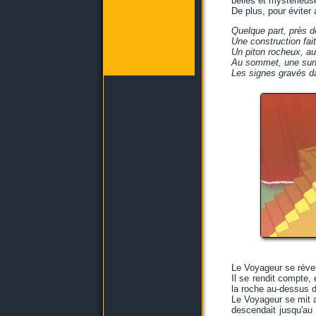
belles et mystérieus
De plus, pour éviter
Quelque part, près d
Une construction fa
Un piton rocheux, au
Au sommet, une surfa
Les signes gravés dan
Le Voyageur se révei
Il se rendit compte, 
la roche au-dessus de 
Le Voyageur se mit as
descendait jusqu'au 