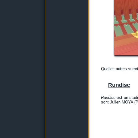
Quelles autres surpr
Rundisc
Rundisc
est un studi
sont Julien MOYA (P