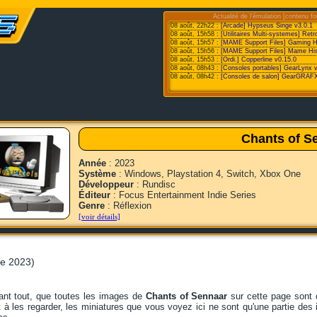
Actualité de l'émulation [contenu fo
08 août, 22h22 :
[Arcade] Hypseus Singe v3.0.1
08 août, 15h58 :
[Utilitaires Multi-systemes] Retr
08 août, 15h57 :
[MAME Support Files] Gaming Hist
08 août, 15h56 :
[MAME Support Files] Mame His
08 août, 15h53 :
[Ordi.] Copperline v0.15.0
08 août, 08h43 :
[Consoles portables] GearLynx 
08 août, 08h42 :
[Consoles de salon] GearGRAFX
Chants of S
Année
: 2023
Système
: Windows, Playstation 4, Switch, Xbox One
Développeur
: Rundisc
Éditeur
: Focus Entertainment Indie Series
Genre
: Réflexion
[voir détails]
re 2023)
ant tout, que toutes les images de
Chants of Sennaar
sur cette page sont 
 à les regarder, les miniatures que vous voyez ici ne sont qu'une partie de