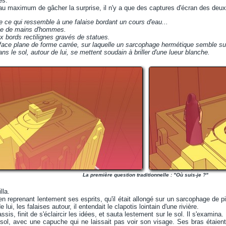
es.
 au maximum de gâcher la surprise, il n'y a que des captures d'écran des deux
e ce qui ressemble à une falaise bordant un cours d'eau...
ite de mains d'hommes.
x bords rectilignes gravés de statues.
ce plane de forme carrée, sur laquelle un sarcophage hermétique semble surg
s le sol, autour de lui, se mettent soudain à briller d'une lueur blanche.
La première question traditionnelle : "Où suis-je ?"
lla.
en reprenant lentement ses esprits, qu'il était allongé sur un sarcophage de pi
lui, les falaises autour, il entendait le clapotis lointain d'une rivière.
sis, finit de s'éclaircir les idées, et sauta lestement sur le sol. Il s'examina.
sol, avec une capuche qui ne laissait pas voir son visage. Ses bras étaient