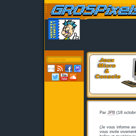
Par
JPB
(18 octob
(Je vous informe av
vous invite vivement