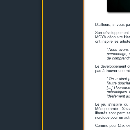
D'ailleurs, si vous p
Son développement a 
MOYA découvre
Hea
ont inspiré les artist
' Nous avons 
personnage, c
de comprendre
Le développement 
pas à trouver une mé
' On a ainsi 
l'autre doucha
[...] Heureus
mécaniques q
idéalement jusq
Le jeu s'inspire du
Mésopotamie :
Shin
libertés sont permis
nordique pour un aut
Comme pour
Unknow