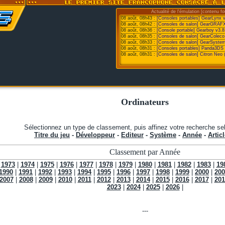
Actualité de l'émulation [contenu fo
08 août, 08h43 :
[Consoles portables] GearLynx 
08 août, 08h42 :
[Consoles de salon] GearGRAFX
08 août, 08h36 :
[Console portable] Gearboy v3.8
08 août, 08h35 :
[Consoles de salon] GearColeco
08 août, 08h33 :
[Consoles de salon] GearSystem
08 août, 08h31 :
[Consoles portables] Panda3DS v
08 août, 08h31 :
[Consoles de salon] Citron Neo 
Ordinateurs
Sélectionnez un type de classement, puis affinez votre recherche sel
Titre du jeu
-
Développeur
-
Editeur
-
Système
-
Année
-
Articl
Classement par Année
|
1973
|
1974
|
1975
|
1976
|
1977
|
1978
|
1979
|
1980
|
1981
|
1982
|
1983
|
19
1990
|
1991
|
1992
|
1993
|
1994
|
1995
|
1996
|
1997
|
1998
|
1999
|
2000
|
200
2007
|
2008
|
2009
|
2010
|
2011
|
2012
|
2013
|
2014
|
2015
|
2016
|
2017
|
201
2023
|
2024
|
2025
|
2026
|
---