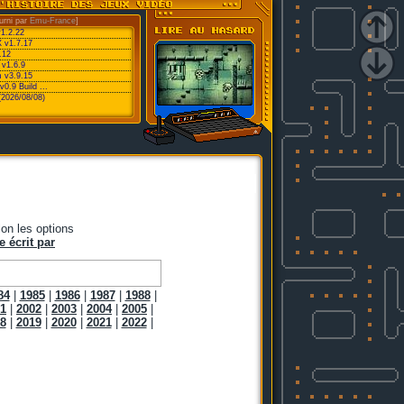
urni par
Emu-France
]
v1.2.22
 v1.7.17
.12
 v1.6.9
 v3.9.15
0.9 Build ...
(2026/08/08)
on les options
e écrit par
84
|
1985
|
1986
|
1987
|
1988
|
1
|
2002
|
2003
|
2004
|
2005
|
8
|
2019
|
2020
|
2021
|
2022
|