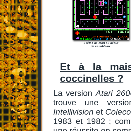
3 têtes de mort au début
de ce tableau.
Et à la mai
coccinelles ?
La version
Atari 260
trouve une versi
Intellivision
et
Coleco
1983 et 1982 ; com
une réussite en comp