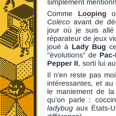
simplement mentionné
Comme
Looping
o
Coleco
avant de déc
jour où je suis allé
réparateur de jeux v
joué à
Lady Bug
ce
"évolutions" de
Pac
Pepper II
, sorti lui a
Il n'en reste pas m
intéressantes, et a
le maniement de la 
qu'on parle : cocci
ladybug
aux États-Un