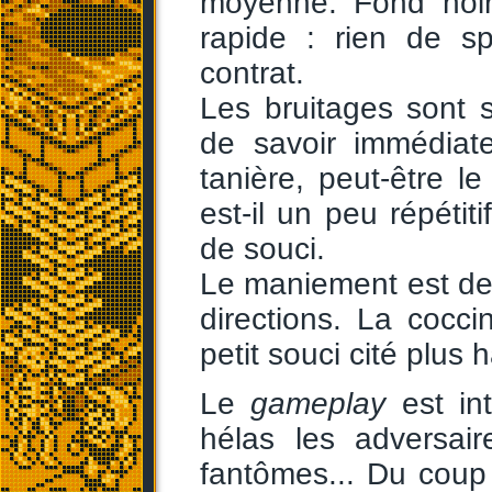
moyenne. Fond noir,
rapide : rien de sp
contrat.
Les bruitages sont s
de savoir immédiat
tanière, peut-être l
est-il un peu répétit
de souci.
Le maniement est des
directions. La cocc
petit souci cité plus h
Le
gameplay
est int
hélas les adversai
fantômes... Du coup 