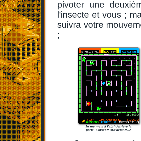
pivoter une deuxièm
l'insecte et vous ; ma
suivra votre mouveme
;
Je me mets à l'abri derrière la
porte. L'insecte fait demi-tour.