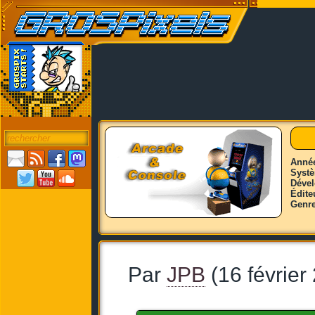
Anné
Syst
Déve
Édite
Genr
Par
JPB
(16 février