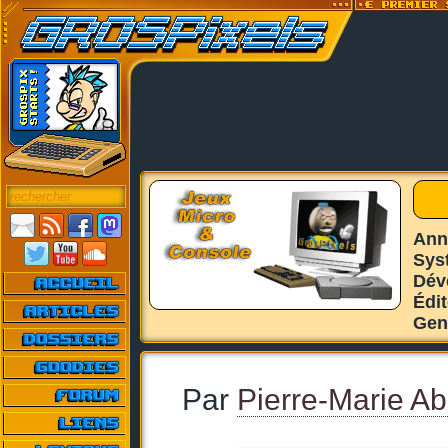
Ann
Sys
Dév
Édi
Gen
Par
Pierre-Marie Ab