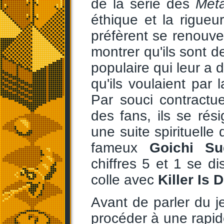
de la série des
Met
éthique et la rigueu
préfèrent se renouvel
montrer qu'ils sont de
populaire qui leur a 
qu'ils voulaient par l
Par souci contractu
des fans, ils se ré
une suite spirituelle 
fameux
Goichi Su
chiffres 5 et 1 se di
colle avec
Killer Is 
Avant de parler du j
procéder à une rapi