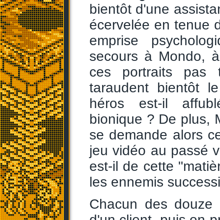
bientôt d'une assista
écervelée en tenue 
emprise psychologi
secours à Mondo, à l
ces portraits pas t
taraudent bientôt l
héros est-il affu
bionique ? De plus, 
se demande alors ce
jeu vidéo au passé vi
est-il de cette "mati
les ennemis successi
Chacun des douze ch
d'un client, puis on