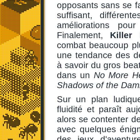
opposants sans se fai
suffisant, différe
améliorations pou
Finalement,
Killer
combat beaucoup p
une tendance des de
à savoir du gros beat
dans un
No More H
Shadows of the Da
Sur un plan ludiqu
fluidité et paraît au
alors se contenter de
avec quelques énigm
des jeux d'aventur