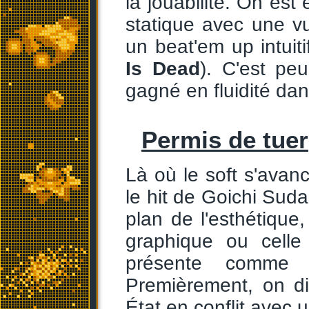
la jouabilité. On est 
statique avec une v
un beat'em up intuit
Is Dead
). C'est pe
gagné en fluidité dan
Permis de tuer
Là où le soft s'ava
le hit de Goichi Suda
plan de l'esthétique,
graphique ou celle
présente comme
Premièrement, on d
État en conflit avec