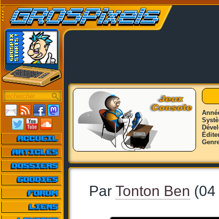
Anné
Syst
Déve
Édite
Genr
Par
Tonton Ben
(04 