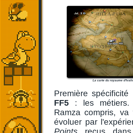
La carte du royaume d'Ivali
Première spécificit
FF5
: les métiers
Ramza compris, va tra
évoluer par l'expéri
Points
reçus dans 