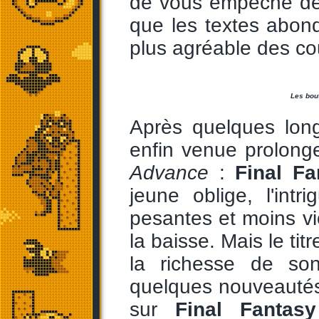
de vous empêche de l
que les textes abond
plus agréable des cou
Les bout
Après quelques long
enfin venue prolong
Advance
:
Final F
jeune oblige, l'int
pesantes et moins vio
la baisse. Mais le tit
la richesse de so
quelques nouveautés
sur
Final Fantasy