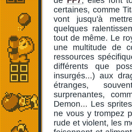
de
FF7
, elles font 
certaines, comme Ti
vont jusqu'à mett
quelques ralentisse
tout de même. Le ro
une multitude de c
ressources spécifiqu
différents que poss
insurgés...) aux dr
étranges, souven
surprenantes, com
Demon... Les sprite
ne vous y trompez p
rude et violent, les 