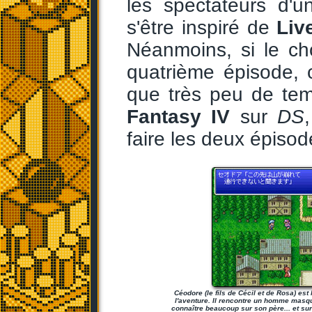
les spectateurs d'u
s'être inspiré de
Liv
Néanmoins, si le cho
quatrième épisode, c
que très peu de tem
Fantasy IV
sur
DS
faire les deux épisode
Céodore (le fils de Cécil et de Rosa) est
l'aventure. Il rencontre un homme masq
connaître beaucoup sur son père... et sur 