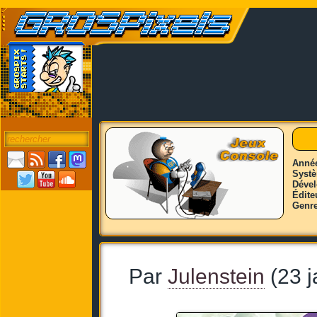
Anné
Syst
Déve
Édite
Genr
Par
Julenstein
(23 j