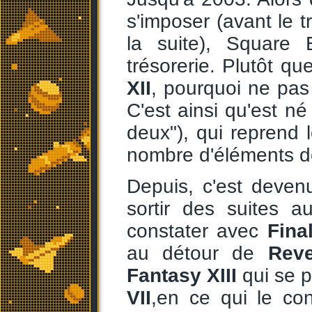
s'imposer (avant le t
la suite), Square
trésorerie. Plutôt qu
XII
, pourquoi ne pas 
C'est ainsi qu'est n
deux"), qui reprend
nombre d'éléments 
Depuis, c'est deve
sortir des suites 
constater avec
Fina
au détour de
Rev
Fantasy XIII
qui se 
VII
,en ce qui le co