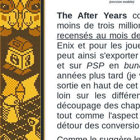
(version mobile)
The After Years
co
moins de trois mill
recensés au mois d
Enix et pour les jou
peut ainsi s'exporte
et sur
PSP
en
bun
années plus tard (je
sortie en haut de cet
loin sur les différ
découpage des chapit
tout comme l'aspect
détour des conversio
Comme le suggère le t