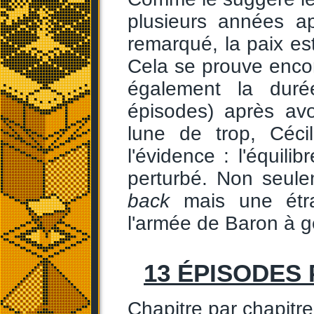
plusieurs années 
remarqué, la paix est
Cela se prouve encor
également la duré
épisodes) après avo
lune de trop, Céci
l'évidence : l'équil
perturbé. Non seule
back
mais une étr
l'armée de Baron à g
13 ÉPISODES
Chapitre par chapitre,