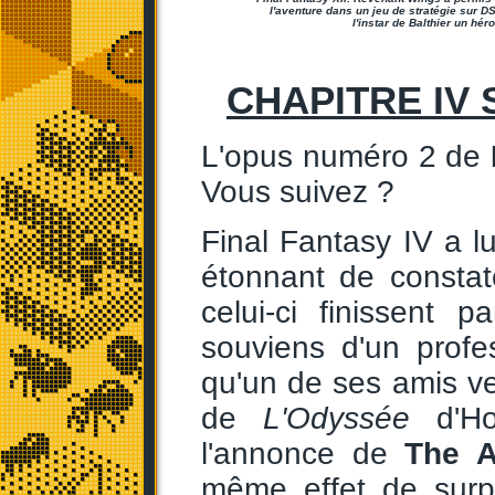
l'aventure dans un jeu de stratégie sur DS
l'instar de Balthier un héro
CHAPITRE IV 
L'opus numéro 2 de
Vous suivez ?
Final Fantasy IV a lu
étonnant de consta
celui-ci finissent 
souviens d'un profe
qu'un de ses amis ven
de
L'Odyssée
d'Ho
l'annonce de
The A
même effet de surpr