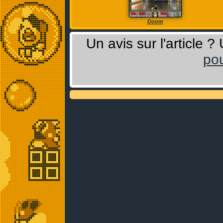
Doom
Un avis sur l'article 
pou