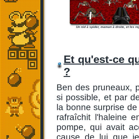
Un nid à spider, maman à droite, et les r
Et qu'est-ce q
?
Ben des pruneaux, p
si possible, et par 
la bonne surprise d
rafraîchit l'haleine
pompe, qui avait ac
cause de lui que j