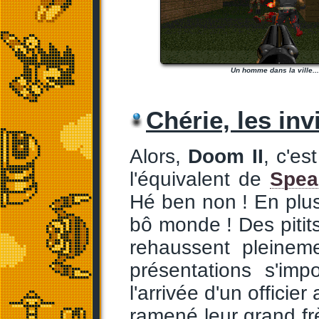
Un homme dans la ville...
Chérie, les inv
Alors,
Doom II
, c'es
l'équivalent de
Spea
Hé ben non ! En plus
bô monde ! Des pitits
rehaussent pleineme
présentations s'im
l'arrivée d'un officie
ramené leur grand fr