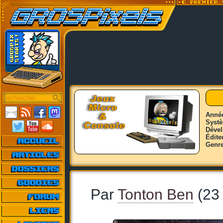
Anné
Syst
Déve
Édite
Genr
Par
Tonton Ben
(23 