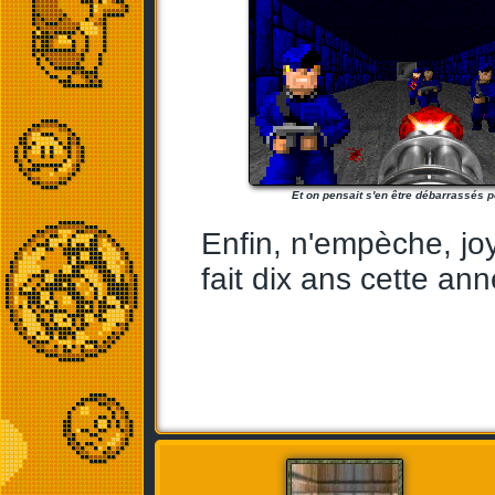
Et on pensait s'en être débarrassés p
Enfin, n'empèche, jo
fait dix ans cette an