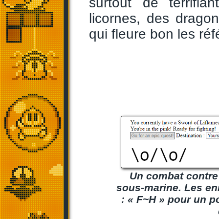
surtout de terrifia
licornes, des drago
qui fleure bon les ré
Un combat contre 
sous-marine. Les en
: « F~H » pour un p