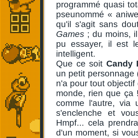
programmé quasi to
pseunommé « aniwey »
qu'il s'agit sans d
Games
; du moins, i
pu essayer, il est l
intelligent.
Que ce soit
Candy 
un petit personnage (
n'a pour tout objecti
monde, rien que ça ! 
comme l'autre, via
s'enclenche et vo
Hmpf... cela prend
d'un moment, si vou