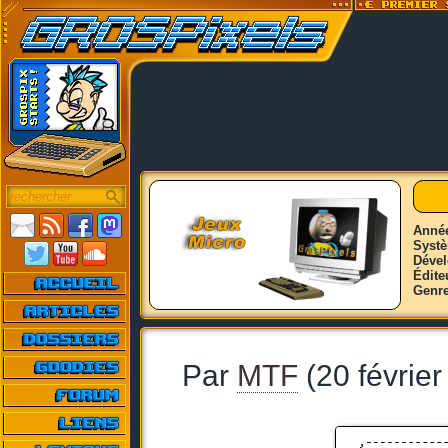
Anné
Syst
Déve
Édite
Genr
Par
MTF
(20 février