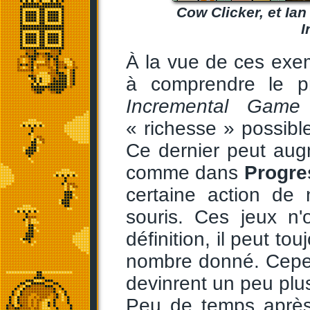
Cow Clicker, et Ia
I
À la vue de ces ex
à comprendre le pr
Incremental Game
« richesse » possible
Ce dernier peut aug
comme dans
Progre
certaine action de 
souris. Ces jeux n'
définition, il peut t
nombre donné. Cepen
devinrent un peu plu
Peu de temps apr