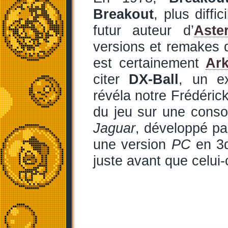
Breakout
, plus diffi
futur auteur d’
Aste
versions et remakes q
est certainement
Ar
citer
DX-Ball
, un e
révéla notre Frédérick
du jeu sur une conso
Jaguar
, développé p
une version
PC
en 3d
juste avant que celui-