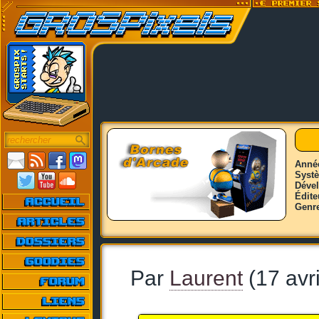
Anné
Syst
Déve
Édite
Genr
Par
Laurent
(17 avr