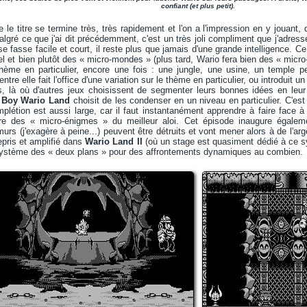
confiant (et plus petit).
le titre se termine très, très rapidement et l'on a l'impression en y jouant, 
algré ce que j'ai dit précédemment, c'est un très joli compliment que j'adresse à
 se fasse facile et court, il reste plus que jamais d'une grande intelligence.
bel et bien plutôt des « micro-mondes » (plus tard, Wario fera bien des « micr
thème en particulier, encore une fois : une jungle, une usine, un temple
ntre elle fait l'office d'une variation sur le thème en particulier, ou introdui
s, là où d'autres jeux choisissent de segmenter leurs bonnes idées en leur
l Boy Wario Land
choisit de les condenser en un niveau en particulier. C'est
mplétion est aussi large, car il faut instantanément apprendre à faire face à
re des « micro-énigmes » du meilleur aloi. Cet épisode inaugure égalem
urs (j'exagère à peine...) peuvent être détruits et vont mener alors à de l'a
pris et amplifié dans
Wario Land II
(où un stage est quasiment dédié à ce sy
système des « deux plans » pour des affrontements dynamiques au combien.