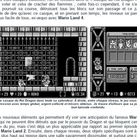
e voler et celui de cracher des flammes ; cette fois-ci cependant, il ne s
ui poursuit sa course, détruisant tous les blocs sur son passage et ce 
utile de dire qu'avec ce casque, et en prenant son temps, les niveaux se parc
us facile de tous,
ex-æquo
avec
Wario Land 4
.
e casque du Roi Dragon dans toute sa splendeur. À droite, entre chaque niveau, le jeu vous f
ression avec temps global, argent collecté et trésors obtenus. Je trouve d'ailleurs que sa po
tout épisode confondu.
is nouveaux éléments qui permettent d'y voir une anticipation du fameux
War
ui ne peuvent être détruits que par le pouvoir du Dragon et qui bloquent ce
» du jeu, mais c'est déjà un plus appréciable par rapport au premier épisode,
 Mario Land 2
. Ensuite, dans chaque niveau, deux objets spécifiques sont à t
is plus haut qui repose dans une salle savamment dissimulée, et surtout une