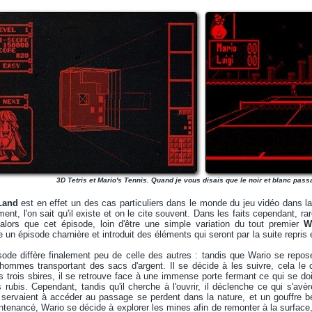
3D Tetris et Mario's Tennis. Quand je vous disais que le noir et blanc passa
Land
est en effet un des cas particuliers dans le monde du jeu vidéo dans l
ent, l'on sait qu'il existe et on le cite souvent. Dans les faits cependant, r
 alors que cet épisode, loin d'être une simple variation du tout premier
W
 un épisode charnière et introduit des éléments qui seront par la suite repri
isode diffère finalement peu de celle des autres : tandis que Wario se repose 
nhommes transportant des sacs d'argent. Il se décide à les suivre, cela le
s trois sbires, il se retrouve face à une immense porte fermant ce qui se do
rubis. Cependant, tandis qu'il cherche à l'ouvrir, il déclenche ce qui s'av
i servaient à accéder au passage se perdent dans la nature, et un gouffre b
ontenancé, Wario se décide à explorer les mines afin de remonter à la surface,