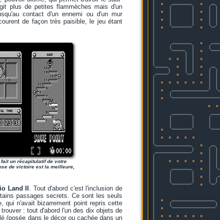
'agit plus de petites flammèches mais d'un
jusqu'au contact d'un ennemi ou d'un mur
ourent de façon très paisible, le jeu étant
ait un récapitulatif de votre
se de victoire est la meilleure,
io Land II
. Tout d'abord c'est l'inclusion de
rtains passages secrets. Ce sont les seuls
 qui n'avait bizarrement point repris cette
rouver : tout d'abord l'un des dix objets de
 clé (posée dans le décor ou cachée dans un