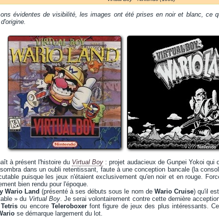
ons évidentes de visibilité, les images ont été prises en noir et blanc, ce qu
d'origine.
ît à présent l'histoire du
Virtual Boy
: projet audacieux de Gunpei Yokoi qui d
 sombra dans un oubli retentissant, faute à une conception bancale (la console
cutable puisque les jeux n'étaient exclusivement qu'en noir et en rouge. Forc
ièrement bien rendu pour l'époque.
oy Wario Land
(présenté à ses débuts sous le nom de
Wario Cruise
) qu'il e
otable » du
Virtual Boy
. Je serai volontairement contre cette dernière acception
Tetris
ou encore
Teleroboxer
font figure de jeux des plus intéressants. Ce
Wario
se démarque largement du lot.