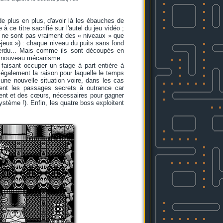
de plus en plus, d'avoir là les ébauches de
 ce titre sacrifié sur l'autel du jeu vidéo ;
 Ce ne sont pas vraiment des « niveaux » que
o-jeux ») : chaque niveau du puits sans fond
 perdu... Mais comme ils sont découpés en
t un nouveau mécanisme.
 faisant occuper un stage à part entière à
 également la raison pour laquelle le temps
 une nouvelle situation voire, dans les cas
ent les passages secrets à outrance car
rgent et des cœurs, nécessaires pour gagner
stème !). Enfin, les quatre boss exploitent