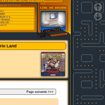
urni par
Emu-France
]
v0.2
60807
Build v1.6...
or Windows...
/x64) v26...
v3.7.2
rio Land
Page suivante >>>