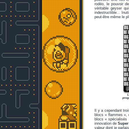
rodéo, le pouvoir d
véritable geyser q
indestructible... In
peut-être même le pl
L
prog
Il y a cependant tro
blocs « flammes », q
blocs « spécialisés 
innovation de
Super
valeur dont je parla