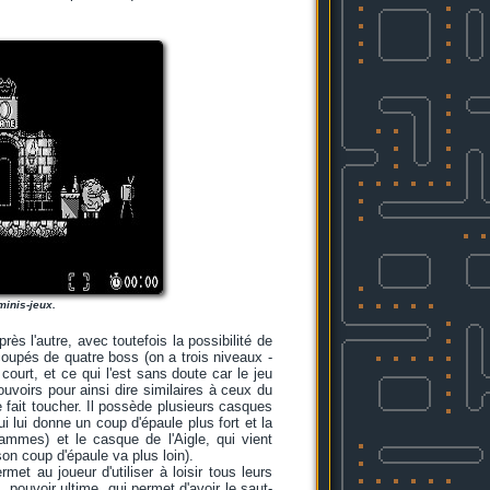
minis-jeux.
ès l'autre, avec toutefois la possibilité de
coupés de quatre boss (on a trois niveaux -
court, et ce qui l'est sans doute car le jeu
uvoirs pour ainsi dire similaires à ceux du
se fait toucher. Il possède plusieurs casques
i lui donne un coup d'épaule plus fort et la
lammes) et le casque de l'Aigle, qui vient
on coup d'épaule va plus loin).
t au joueur d'utiliser à loisir tous leurs
 pouvoir ultime, qui permet d'avoir le saut-