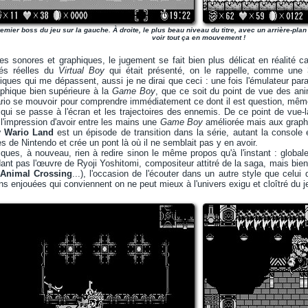
emier boss du jeu sur la gauche. À droite, le plus beau niveau du titre, avec un arrière-plan on
voir tout ça en mouvement !
es sonores et graphiques, le jugement se fait bien plus délicat en réalité 
tés réelles du
Virtual Boy
qui était présenté, on le rappelle, comme une
iques qui me dépassent, aussi je ne dirai que ceci : une fois l'émulateur para
aphique bien supérieure à la
Game Boy
, que ce soit du point de vue des ani
Wario se mouvoir pour comprendre immédiatement ce dont il est question, mê
qui se passe à l'écran et les trajectoires des ennemis. De ce point de vue-
 l'impression d'avoir entre les mains une
Game Boy
améliorée mais aux grap
y Wario Land
est un épisode de transition dans la série, autant la console
les de Nintendo et crée un pont là où il ne semblait pas y en avoir.
ques, à nouveau, rien à redire sinon le même propos qu'à l'instant : globa
ant pas l'œuvre de Ryoji Yoshitomi, compositeur attitré de la saga, mais bie
Animal Crossing
...), l'occasion de l'écouter dans un autre style que celui 
s enjouées qui conviennent on ne peut mieux à l'univers exigu et cloîtré du j