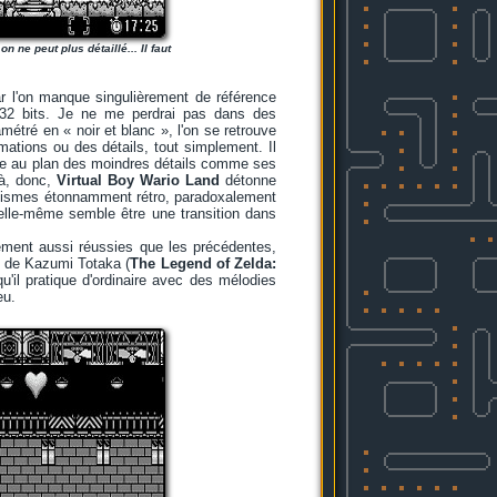
 ne peut plus détaillé... Il faut
car l'on manque singulièrement de référence
 32 bits. Je ne me perdrai pas dans des
métré en « noir et blanc », l'on se retrouve
mations ou des détails, tout simplement. Il
me au plan des moindres détails comme ses
là, donc,
Virtual Boy Wario Land
détonne
hismes étonnamment rétro, paradoxalement
 elle-même semble être une transition dans
lement aussi réussies que les précédentes,
n de Kazumi Totaka (
The Legend of Zelda:
qu'il pratique d'ordinaire avec des mélodies
eu.