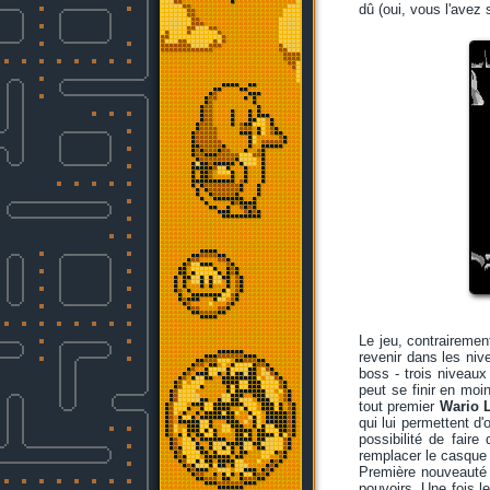
dû (oui, vous l'avez
Le jeu, contrairement
revenir dans les niv
boss - trois niveaux 
peut se finir en moi
tout premier
Wario 
qui lui permettent d'
possibilité de fair
remplacer le casque 
Première nouveauté d
pouvoirs. Une fois l