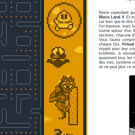
Reste cependant que 
Wario Land 4
. Et m
car bien que le titre
l'on traverse, mais 
tourne autour d'un 
sections, chacune d'e
Vous l'aurez compri
chaque fois,
Virtua
imparti pour leur co
extrêmes, à résoud
quasiment tous les m
des vies, système re
on ne peut plus ce 