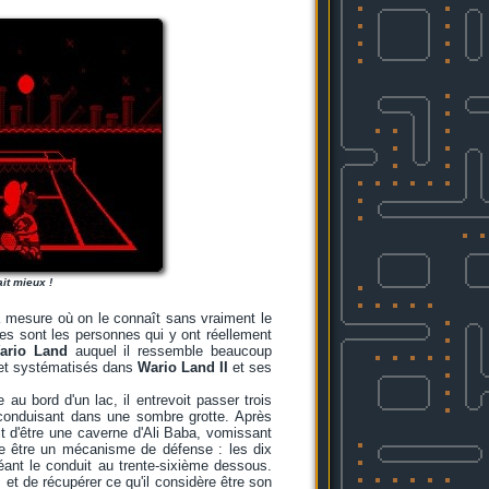
it mieux !
a mesure où on le connaît sans vraiment le
ares sont les personnes qui y ont réellement
ario Land
auquel il ressemble beaucoup
s et systématisés dans
Wario Land II
et ses
au bord d'un lac, il entrevoit passer trois
 conduisant dans une sombre grotte. Après
it d'être une caverne d'Ali Baba, vomissant
ère être un mécanisme de défense : les dix
éant le conduit au trente-sixième dessous.
 et de récupérer ce qu'il considère être son