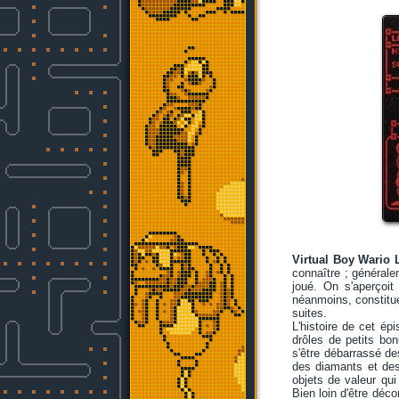
Virtual Boy Wario 
connaître ; généralem
joué. On s'aperçoit
néanmoins, constitue
suites.
L'histoire de cet ép
drôles de petits bo
s'être débarrassé de
des diamants et des 
objets de valeur qu
Bien loin d'être déc