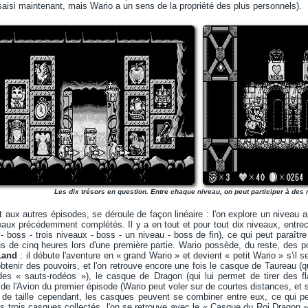
 saisi maintenant, mais Wario a un sens de la propriété des plus personnels).
Les dix trésors en question. Entre chaque niveau, on peut participer à des 
 aux autres épisodes, se déroule de façon linéaire : l'on explore un niveau apr
eaux précédemment complétés. Il y a en tout et pour tout dix niveaux, entre
- boss - trois niveaux - boss - un niveau - boss de fin), ce qui peut paraître 
ns de cinq heures lors d'une première partie. Wario possède, du reste, des po
Land
: il débute l'aventure en « grand Wario » et devient « petit Wario » s'il 
obtenir des pouvoirs, et l'on retrouve encore une fois le casque de Taureau (qu
e des « sauts-rodéos »), le casque de Dragon (qui lui permet de tirer des f
de l'Avion du premier épisode (Wario peut voler sur de courtes distances, et s
e taille cependant, les casques peuvent se combiner entre eux, ce qui perme
es trois casques collectés, l'on se retrouve avec le « Casque du Roi Dragon »,