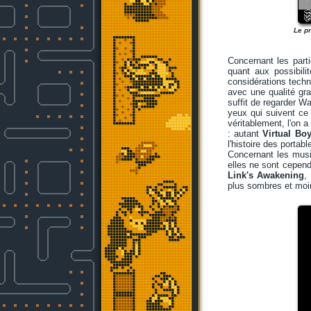
Le pr
Concernant les parti
quant aux possibili
considérations techn
avec une qualité gr
suffit de regarder 
yeux qui suivent ce 
véritablement, l'on a
: autant
Virtual Bo
l'histoire des portab
Concernant les musi
elles ne sont cepend
Link's Awakening
,
plus sombres et moin