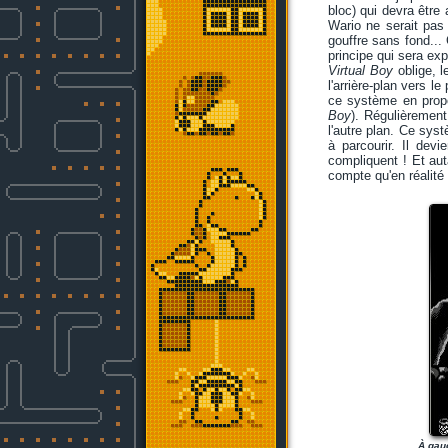
bloc) qui devra être
Wario ne serait pas 
gouffre sans fond... 
principe qui sera ex
Virtual Boy
oblige, l
l'arrière-plan vers l
ce système en propo
Boy
). Régulièrement
l'autre plan. Ce syst
à parcourir. Il dev
compliquent ! Et aut
compte qu'en réalité 
À gauc