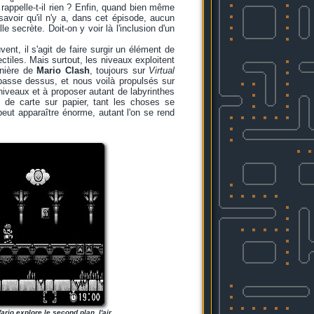
 rappelle-t-il rien ? Enfin, quand bien même
t savoir qu'il n'y a, dans cet épisode, aucun
 secrète. Doit-on y voir là l'inclusion d'un
ent, il s'agit de faire surgir un élément de
ctiles. Mais surtout, les niveaux exploitent
anière de
Mario Clash
, toujours sur
Virtual
 passe dessus, et nous voilà propulsés sur
s niveaux et à proposer autant de labyrinthes
t de carte sur papier, tant les choses se
peut apparaître énorme, autant l'on se rend
rio explore le second plan, l'air