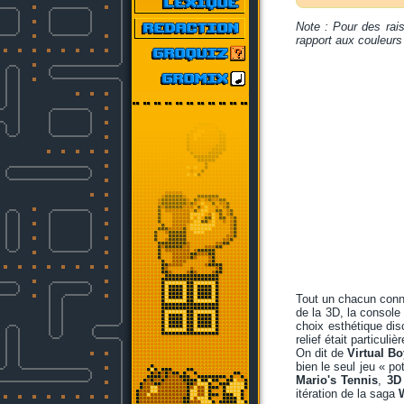
Note : Pour des rais
rapport aux couleurs 
Tout un chacun conna
de la 3D, la console
choix esthétique dis
relief était particul
On dit de
Virtual B
bien le seul jeu « p
Mario's Tennis
,
3D 
itération de la saga