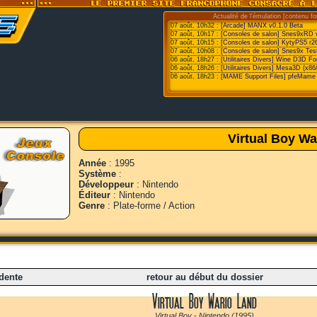
Actualité de l'émulation [contenu fo
07 août, 10h32 :
[Arcade] MANX v0.1.0 Beta
07 août, 10h17 :
[Consoles de salon] Snes9xRD 
07 août, 10h15 :
[Consoles de salon] KytyPS5 r2
07 août, 10h08 :
[Consoles de salon] Snes9x Test
06 août, 18h27 :
[Utilitaires Divers] Wine D3D F
06 août, 18h26 :
[Utilitaires Divers] Mesa3D (x86
06 août, 18h23 :
[MAME Support Files] pfeMame 
Virtual Boy Wa
Année
: 1995
Système
:
Développeur
: Nintendo
Éditeur
: Nintendo
Genre
: Plate-forme / Action
dente
retour au début du dossier
Virtual Boy Wario Land
Virtual Boy - Nintendo (1995)