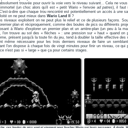
 absolument trouvée pour ouvrir la voie vers le niveau suivant... Cela ne vous
immortel (un choc alors qu'il est « petit Wario » l'envoie
ad patres
), il fau
C'est-à-dire que chaque trou rencontré est potentiellement un accès à une salle
ploité on ne peut mieux dans
Wario Land II
?
es niveaux exploitent on ne peut plus le relief et ce de plusieurs façons. Souv
e premier plan et réciproquement, comme des boules de pics ou différents proje
sant à Wario d'explorer un premier plan et un arrière-plan (un peu à la m
, l'on trouve au sol des « flèches » : une pression sur « haut » quand on
ème, présent jusqu'à la toute fin du jeu, tend à doubler la taille effective de
ient même nécessaire pour les trois derniers niveaux de faire un semblan
ant l'on dispose à chaque fois de vingt minutes pour finir un niveau, ce qui 
ce n'est pas si « large » que ça pour certains stages.
he, ces boules de pics vont et viennent pour faucher Wario sur leurs passages. À droite, Wa