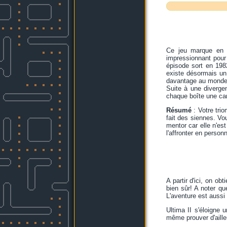
Ce jeu marque en o
impressionnant pour 
épisode sort en 198
existe désormais un
davantage au monde e
Suite à une divergen
chaque boîte une car
Résumé
: Votre tri
fait des siennes. Vo
mentor car elle n'es
l'affronter en person
A partir d'ici, on o
bien sûr! A noter q
L'aventure est aussi 
Ultima II s'éloigne 
même prouver d'aille