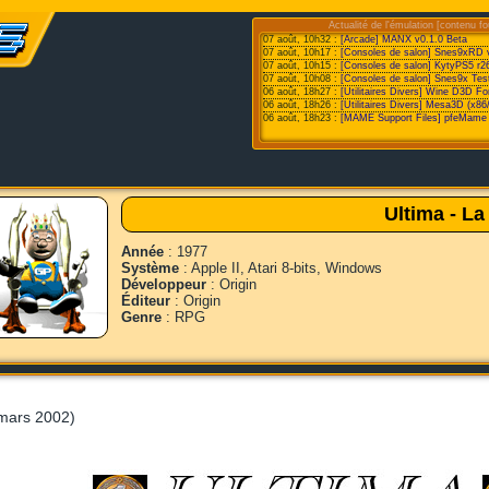
Actualité de l'émulation [contenu fo
07 août, 10h32 :
[Arcade] MANX v0.1.0 Beta
07 août, 10h17 :
[Consoles de salon] Snes9xRD 
07 août, 10h15 :
[Consoles de salon] KytyPS5 r2
07 août, 10h08 :
[Consoles de salon] Snes9x Test
06 août, 18h27 :
[Utilitaires Divers] Wine D3D F
06 août, 18h26 :
[Utilitaires Divers] Mesa3D (x86
06 août, 18h23 :
[MAME Support Files] pfeMame 
Ultima - La
Année
: 1977
Système
: Apple II, Atari 8-bits, Windows
Développeur
: Origin
Éditeur
: Origin
Genre
: RPG
mars 2002)