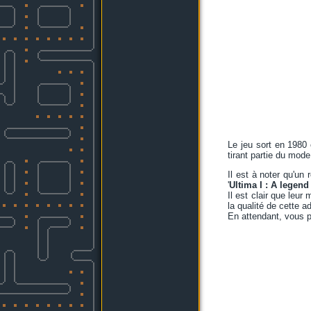
Le jeu sort en 1980 
tirant partie du mod
Il est à noter qu'u
'
Ultima I : A legend
Il est clair que leu
la qualité de cette a
En attendant, vous po