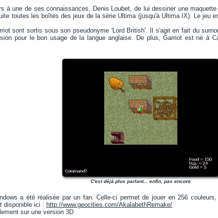
rs à une de ses connaissances, Denis Loubet, de lui dessiner une maquette p
suite toutes les boîtes des jeux de la série Ultima (jusqu'à Ultima IX). Le je
riot sont sortis sous son pseudonyme 'Lord British'. Il s'agit en fait du surn
sion pour le bon usage de la langue anglaise. De plus, Garriot est né à Ca
C'est déjà plus parlant... enfin, pas encore
ndows a été réalisée par un fan. Celle-ci permet de jouer en 256 couleurs
t disponible ici :
http://www.geocities.com/AkalabethRemake/
alement sur une version 3D