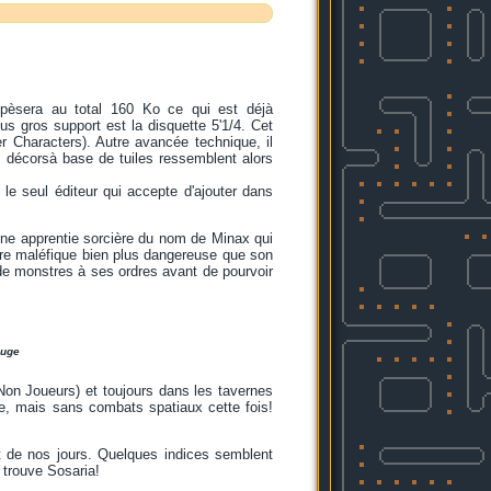
 pèsera au total 160 Ko ce qui est déjà
s gros support est la disquette 5'1/4. Cet
r Characters). Autre avancée technique, il
s décorsà base de tuiles ressemblent alors
 le seul éditeur qui accepte d'ajouter dans
 une apprentie sorcière du nom de Minax qui
ère maléfique bien plus dangereuse que son
s de monstres à ses ordres avant de pourvoir
euge
 Non Joueurs) et toujours dans les tavernes
e, mais sans combats spatiaux cette fois!
et de nos jours. Quelques indices semblent
 trouve Sosaria!