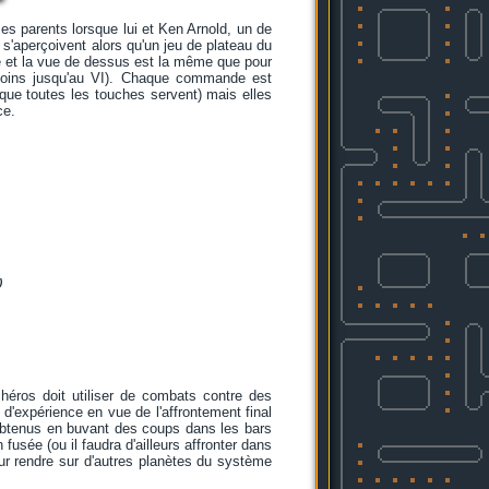
es parents lorsque lui et Ken Arnold, un de
s'aperçoivent alors qu'un jeu de plateau du
e et la vue de dessus est la même que pour
 moins jusqu'au VI). Chaque commande est
ue toutes les touches servent) mais elles
ce.
)
héros doit utiliser de combats contre des
 d'expérience en vue de l'affrontement final
 obtenus en buvant des coups dans les bars
sée (ou il faudra d'ailleurs affronter dans
ur rendre sur d'autres planètes du système