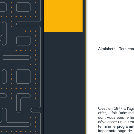
Akalabeth - Tout com
C'est en 1977,a l'â
effet, il fait l'adm
dont vous êtes le hé
développer un jeu en
termine le programme
importante saga de 