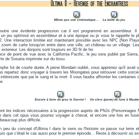
Ultima II - Revenge of the Enchantress
Même pas une cinématique...
La boîte du jeu
utre une évidente progression car il est programmé en assembleur. Il
un jeu optimisé en assembleur et à une époque ou je vous le rappelle le plu
2. Une interaction limitée est maintenant possible avec les NPC (Non Playe
 zoom de carte lorsqu'on entre dans une ville, un château ou un village. Le
xterieur. Les donjons sont toujours en 3D fil de fer.
ce de point de vue avec la California Pacific, le jeu sera publié par Sierra,
te de Sosaria imprimée sur du tissu.
omphe fut de courte durée. A peine Mondain oublié, vous apprenez qu'il avait
us repartez donc voyager à travers les Moongates pour retrouver cette sorci
t intéressée que par le sang et la mort. Il vous faudra affronter les centaine
ne.
Encore à faire du gras le Garriot !
Un clerc (porte) de lune à Maub
btient les indices nécessaires à la progression auprès de PNJs (Personnages
ue dans cet opus vous pourrez voyager à cheval, et encore une fois en fusé
beaucoup plus difficile.
un peu du concept d'Ultima I dans le sens ou l'histoire se passe sur terre 
urs que c'était le cas aussi pour le premier épisode... Reste à découvrir où se