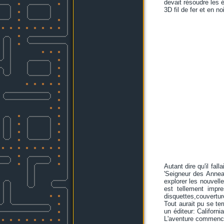
devait résoudre les é
3D fil de fer et en no
Autant dire qu'il fa
'Seigneur des Annea
explorer les nouvelle
est tellement impre
disquettes,couvertur
Tout aurait pu se te
un éditeur: Californi
L'aventure commence a