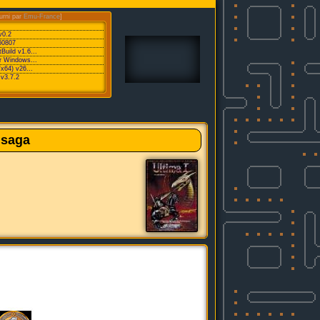
urni par
Emu-France
]
v0.2
60807
Build v1.6...
or Windows...
/x64) v26...
v3.7.2
 saga