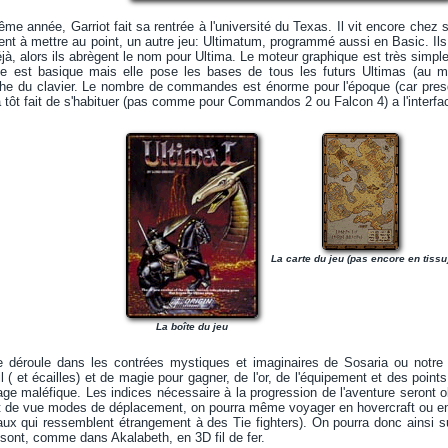
e année, Garriot fait sa rentrée à l'université du Texas. Il vit encore chez s
 à mettre au point, un autre jeu: Ultimatum, programmé aussi en Basic. Ils 
, alors ils abrègent le nom pour Ultima. Le moteur graphique est très simpl
ace est basique mais elle pose les bases de tous les futurs Ultimas (au
he du clavier. Le nombre de commandes est énorme pour l'époque (car presq
a tôt fait de s'habituer (pas comme pour Commandos 2 ou Falcon 4) a l'interfa
La carte du jeu (pas encore en tissu
La boîte du jeu
 déroule dans les contrées mystiques et imaginaires de Sosaria ou notre 
 ( et écailles) et de magie pour gagner, de l'or, de l'équipement et des points
ge maléfique. Les indices nécessaire à la progression de l'aventure seront
 de vue modes de déplacement, on pourra même voyager en hovercraft ou en fu
aux qui ressemblent étrangement à des Tie fighters). On pourra donc ainsi s
 sont, comme dans Akalabeth, en 3D fil de fer.