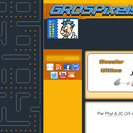
Par
Phyl & JC
(15 