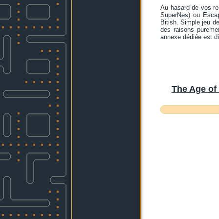
Au hasard de vos re
SuperNes) ou Escape
Bitish. Simple jeu de
des raisons pureme
annexe dédiée est dis
The Age of