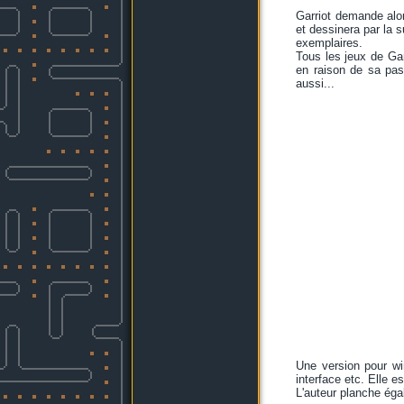
Garriot demande alo
et dessinera par la 
exemplaires.
Tous les jeux de Gar
en raison de sa pas
aussi...
Une version pour wi
interface etc. Elle es
L'auteur planche ég