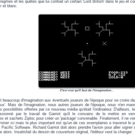
nigmes et les quêtes que lui confiait un certain 'Lord British' dans le jeu et
ir et blanc.
C'est vrai qu'il faut de l'imagination...
llait beaucoup d'imagination aux éventuels joueurs de l'époque pour se croire 
ux'. Mais de l'imagination, nous autres joueurs de l'époque, nous n'en man
s possibilités offertes par ce nouveau média qu'était l'ordinateur. D'ailleurs, l
ssionné par le travail de Garriot qu'il le convainc de le mettre en vent
es et sachets Ziploc pour créer un 'package' convenable. Finalement, il ne ve
rminer ici mais le plus important est qu'un de ces exemplaires a traversé le p
a Pacific Software. Richard Garriot doit alors prendre l'avion pour aller signer 
lors. Insatisfait du dessin de couverture original, l'éditeur veut la changer.