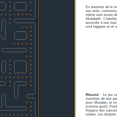
En automne de la mêm
ses amis, commencent
même nom existe déjà
Akalabeth. L'interf
associée à une touc
sont logiques et on 
Résumé
: Le jeu se
monstres de tout poil
avec Mondain, le ma
(comme quoi!). Point
l'espace des vaisse
solaire. Les donjons