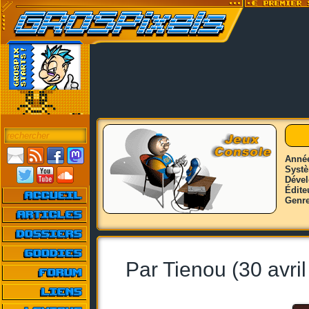
Anné
Syst
Déve
Édite
Genr
Par Tienou (30 avri