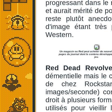
progressant dans le 
et aurait mérité de po
reste plutôt anecdo
d'image étant très 
Western.
Un magasin ou Red peut acheter de nouve
pages du journal dont le contenu développ
jeu.
Red Dead Revolve
démentielle mais le cô
de chez Rockstar
images/seconde) con
droit à plusieurs for
utilisés pour vieilli