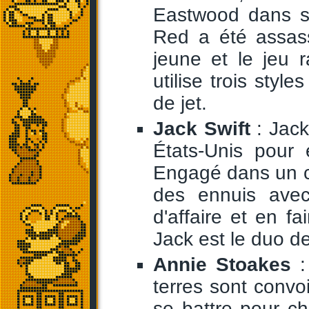
Eastwood dans s
Red a été assass
jeune et le jeu r
utilise trois style
de jet.
Jack Swift
: Jack
États-Unis pour 
Engagé dans un cir
des ennuis avec
d'affaire et en fa
Jack est le duo d
Annie Stoakes
:
terres sont convo
se battre pour cha