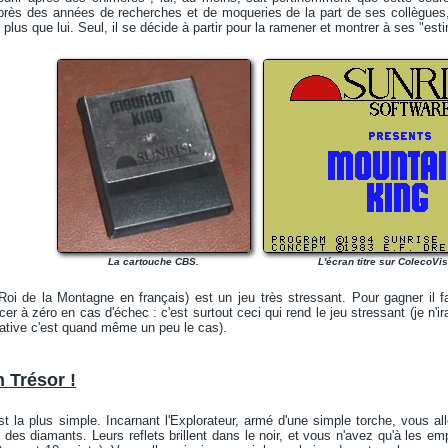
près des années de recherches et de moqueries de la part de ses collègues, i
plus que lui. Seul, il se décide à partir pour la ramener et montrer à ses "est
La cartouche CBS.
L'écran titre sur ColecoVis
Roi de la Montagne en français) est un jeu très stressant. Pour gagner il fa
er à zéro en cas d'échec : c'est surtout ceci qui rend le jeu stressant (je n'ira
ative c'est quand même un peu le cas).
 Trésor !
st la plus simple. Incarnant l'Explorateur, armé d'une simple torche, vous 
 des diamants. Leurs reflets brillent dans le noir, et vous n'avez qu'à les