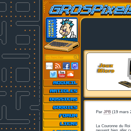
Par
JPB
(19 mars 
La Couronne du Roi s
peuvent bien aller 