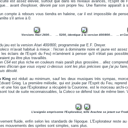
ficulté est assez élevée, surtout que dans les niveaux avancés, l'Esprit de
ue... avant d'exploser, dévoré par son propre feu. Une flamme apparaît à sa
un compte à rebours vous tiendra en haleine, car il est impossible de pens
rrête s'il arrive à 0.
Versions Atari 2600...
... 5200, identique à la version 400/800...
... et C
du jeu est la version
Atari 400/800
, programmée par E.F. Dreyer.
oleco
m'avait habitué à mieux : l'écran à dominante noire et jaune est assez
 les éclairs de l'Esprit du Feu) m'amènent à penser qu'il n'était pas possibl
raient pu être plus travaillés.
ion
C64
est plus riche en couleurs mais paraît plus grossière... allez comprend
tures d'écran que vous voyez ci-dessus sont les plus précises que j'ai pu fair
suis désolé.
n King
est réduit au minimum, sauf les deux musiques très sympas, morc
vard Grieg. La première mélodie, qui est jouée par l'Esprit du Feu, reprend
o et une fois que l'Explorateur a récupéré la Couronne, est le morceau archi-
ont tout de suite reconnaissables, la
Coleco
se défend tout de même bien. V
L'araignée emprisonne l'Explorateur, telle Arachne se jetant sur Frodo
ivement fluide, enfin selon les standards de l'époque. L'Explorateur reste au 
i. Les mouvements des
sprites
sont simples, sans plus.