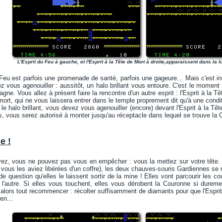
L'Esprit du Feu à gauche, et l'Esprit à la Tête de Mort à droite,apparaissent dans la l
u Feu est parfois une promenade de santé, parfois une gageure... Mais c'est in
 vous agenouiller : aussitôt, un halo brillant vous entoure. C'est le moment
gne. Vous allez à présent faire la rencontre d'un autre esprit : l'Esprit à la 
ort, qui ne vous laissera entrer dans le temple proprement dit qu'à une condit
le halo brillant, vous devez vous agenouiller (encore) devant l'Esprit à la Tête 
, vous serez autorisé à monter jusqu'au réceptacle dans lequel se trouve la
e !
z, vous ne pouvez pas vous en empêcher : vous la mettez sur votre tête. À p
vous les aviez libérées d'un coffre), les deux chauves-souris Gardiennes se
s de question qu'elles le laissent sortir de la mine ! Elles vont parcourir les c
s l'autre. Si elles vous touchent, elles vous dérobent la Couronne si durem
z alors tout recommencer : récolter suffisamment de diamants pour que l'Esprit
en...