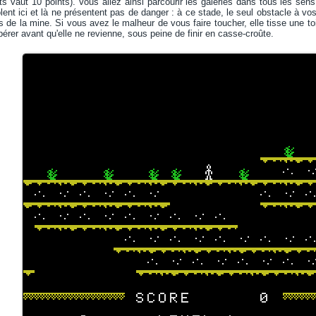
ts vaut 10 points). Vous allez ainsi parcourir les galeries dans tous les sen
lent ici et là ne présentent pas de danger : à ce stade, le seul obstacle à 
 de la mine. Si vous avez le malheur de vous faire toucher, elle tisse une to
ibérer avant qu'elle ne revienne, sous peine de finir en casse-croûte.