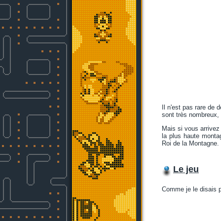
Il n'est pas rare de
sont très nombreux,
Mais si vous arrivez
la plus haute montag
Roi de la Montagne.
Le jeu
Comme je le disais 