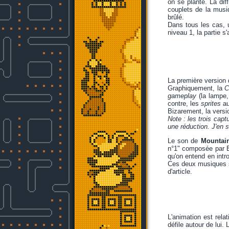
on se plante. La dif
couplets de la musiq
brûlé.
Dans tous les cas, 
niveau 1, la partie s'a
La première version 
Graphiquement, la
C
gameplay
(la lampe,
contre, les
sprites
au
Bizarement, la vers
Note : les trois cap
une réduction. J'en 
Le son de
Mountai
n°1" composée par Ed
qu'on entend en intr
Ces deux musiques s
d'article.
L'animation est relat
défile autour de lu