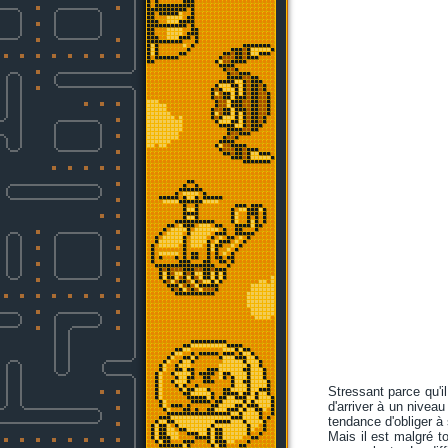
Stressant parce qu'il
d'arriver à un nivea
tendance d'obliger à 
Mais il est malgré t