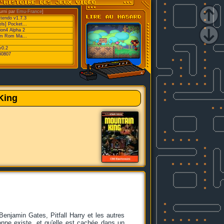
urni par
Emu-France
]
xtendo v1.7.3
ls] Pocket...
ion4 Alpha 2
eam Rom Ma...
v0.2
60807
King
Benjamin Gates, Pitfall Harry et les autres
onne existe, et qu'elle est cachée dans un