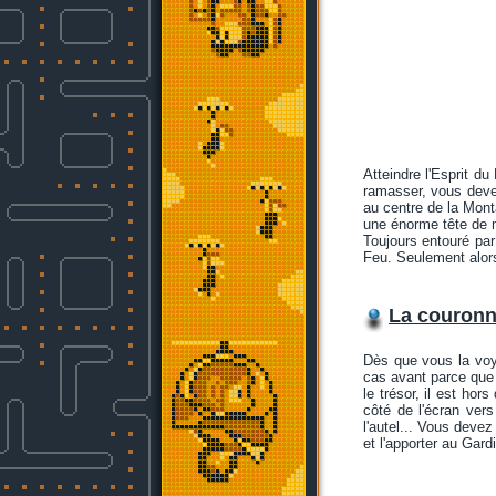
Atteindre l'Esprit d
ramasser, vous devez
au centre de la Monta
une énorme tête de m
Toujours entouré par 
Feu. Seulement alors
La couronn
Dès que vous la voye
cas avant parce que 
le trésor, il est hor
côté de l'écran ver
l'autel... Vous deve
et l'apporter au Gardi