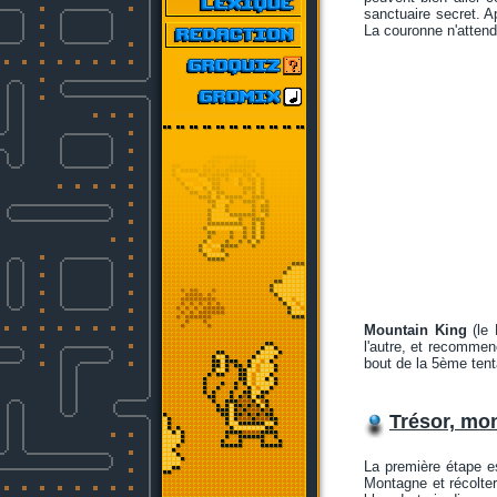
sanctuaire secret. A
La couronne n'attend 
Mountain King
(le 
l'autre, et recommenc
bout de la 5ème tent
Trésor, mon
La première étape e
Montagne et récolter