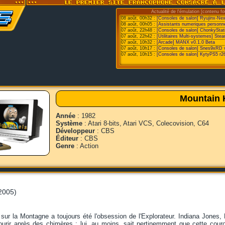
Actualité de l'émulation [contenu fo
08 août, 00h32 :
[Consoles de salon] Ryujinx-Ne
08 août, 00h05 :
[Assistants numeriques personne
07 août, 22h48 :
[Consoles de salon] ChonkyStat
07 août, 22h42 :
[Utilitaires Multi-systemes] St
07 août, 10h32 :
[Arcade] MANX v0.1.0 Beta
07 août, 10h17 :
[Consoles de salon] Snes9xRD 
07 août, 10h15 :
[Consoles de salon] KytyPS5 r2
Mountain 
Année
: 1982
Système
: Atari 8-bits, Atari VCS, Colecovision, C64
Développeur
: CBS
Éditeur
: CBS
Genre
: Action
2005)
ur la Montagne a toujours été l'obsession de l'Explorateur. Indiana Jones, 
courir après des chimères ; lui, au moins, sait pertinemment que cette cour