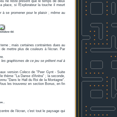
 Feu ne reste présent que le temps de deux
 place, si l'Explorateur la touche il meurt
er à se promener pour le plaisir ; même au
ommdore 64.
 terne ; mais certaines contraintes dues au
e de mettre plus de couleurs à l'écran. Par
re.
e, les graphismes de ce jeu se prêtent mal à
eaux version
Coleco
de "Peer Gynt - Suite
 le thème "La Danse d'Anitra" ; la seconde,
connu "Dans le Hall du Roi de la Montagne".
ous les trouverez en section Bonus, en fin
n...
centre de l'écran, c'est tout le paysage qui