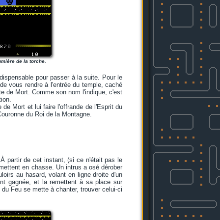
umière de la torche.
dispensable pour passer à la suite. Pour le
 de vous rendre à l'entrée du temple, caché
Tête de Mort. Comme son nom l'indique, c'est
ion.
de Mort et lui faire l'offrande de l'Esprit du
 Couronne du Roi de la Montagne.
artir de cet instant, (si ce n'était pas le
 mettent en chasse. Un intrus a osé dérober
ouloirs au hasard, volant en ligne droite d'un
ent gagnée, et la remettent à sa place sur
 du Feu se mette à chanter, trouver celui-ci