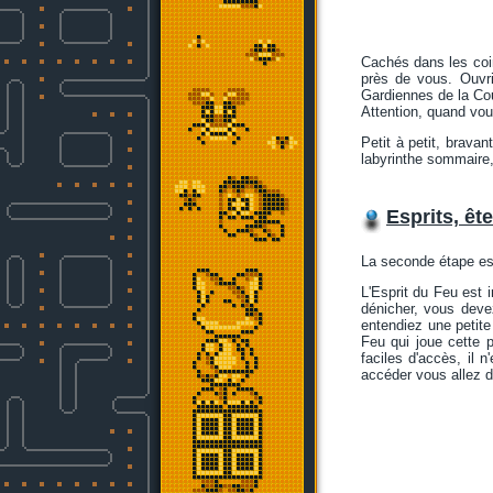
Cachés dans les coin
près de vous. Ouvri
Gardiennes de la Cou
Attention, quand vou
Petit à petit, brava
labyrinthe sommaire,
Esprits, êt
La seconde étape est
L'Esprit du Feu est i
dénicher, vous devez
entendiez une petite
Feu qui joue cette p
faciles d'accès, il 
accéder vous allez d