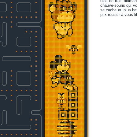
bloc de trois diaman
chauve-souris qui vo
se cache au plus bas
prix réussir à vous l