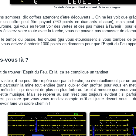
Le début du jeu. Seul en haut de la montagne.
s sombres, dix coffres attendent d'être découverts... On ne les voit que grâce
r un coffre peut être payant (260 points en diamants chacun), mais peut 
ronne, qui vous en feront voir des vertes et des pas mûres à l'avenir ; pour l
s éclairez votre route avec la torche, vous ne pouvez pas ramasser de diama
nt le temps qui passe, les chutes (qui vous étourdissent si vous tombez de tr
 vous arrivez à obtenir 1000 points en diamants pour que l'Esprit du Feu appa
es-vous là ?
 de trouver l'Esprit du Feu. Et là, ça se complique un tantinet.
nvisible, il ne peut être repéré que par la torche, ou éventuellement par un p
 parcourir la mine tout entière (sans oublier d'en profiter pour vous en me
 mélodie... qui devient de plus en plus forte au fur et à mesure que vous vous
etite musique. Mais se repérer au son n'est pas toujours évident : si parfo
n'est pas rare que vous vous rendiez compte qu'il est juste devant vous... de
evoir faire un sacré chemin !