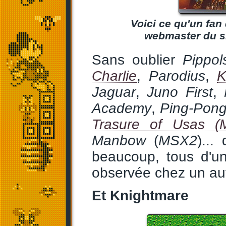
Voici ce qu'un fan
webmaster du s
Sans oublier
Pippol
Charlie
,
Parodius
,
K
Jaguar
,
Juno First
,
Academy
,
Ping-Pon
Trasure of Usas (
Manbow
(
MSX2
)...
beaucoup, tous d'un
observée chez un autr
Et Knightmare