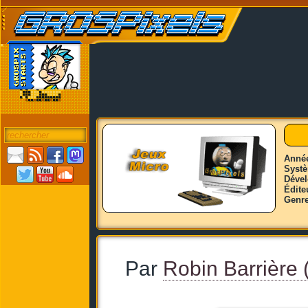
Anné
Syst
Déve
Édite
Genr
Par
Robin Barrière