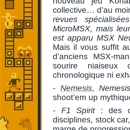
nouveau jeu Konam
collective… d’au mo
revues spécialis
MicroMSX, mais leur 
est apparu MSX New
Mais il vous suffit 
d’anciens MSX-mani
sourire niaiseux 
chronologique ni exha
-
Nemesis
,
Nemesi
shoot’em up mythiqu
-
F1 Spirit
: des co
disciplines, stock c
marge de progression