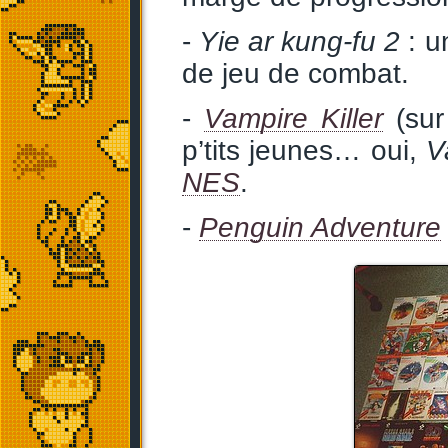
-
Yie ar kung-fu 2
: u
de jeu de combat.
-
Vampire Killer
(su
p’tits jeunes… oui,
V
NES
.
-
Penguin Adventure