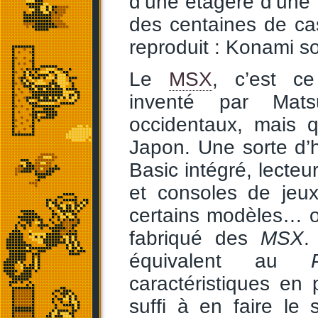
d’une étagère d’une 
des centaines de ca
reproduit : Konami s
Le
MSX
, c’est ce
inventé par Mat
occidentaux, mais
Japon. Une sorte d’hy
Basic intégré, lecte
et consoles de jeux
certains modèles… ou
fabriqué des
MSX
.
équivalent au
caractéristiques en 
suffi à en faire le