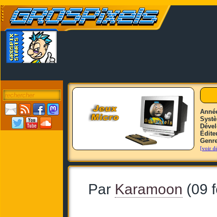
Anné
Syst
Déve
Édite
Genr
[voir dé
Par
Karamoon
(09 f