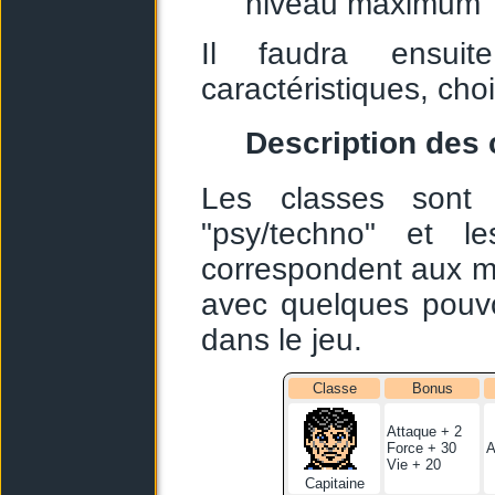
niveau maximum
Il faudra ensui
caractéristiques, choi
Description des 
Les classes sont 
"psy/techno" et le
correspondent aux m
avec quelques pouvo
dans le jeu.
Classe
Bonus
Attaque + 2
Force + 30
A
Vie + 20
Capitaine