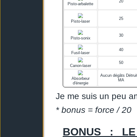
20
Pisto-arbalette
25
Pisto-laser
30
Pisto-sonix
40
Fusil-laser
50
Canon-laser
Aucun dégâts Détruit
Absorbeur
MA
d'énergie
Je me suis un peu am
* bonus = force / 20
BONUS : LE