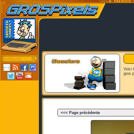
Voici 
gros p
<<< Page précédente