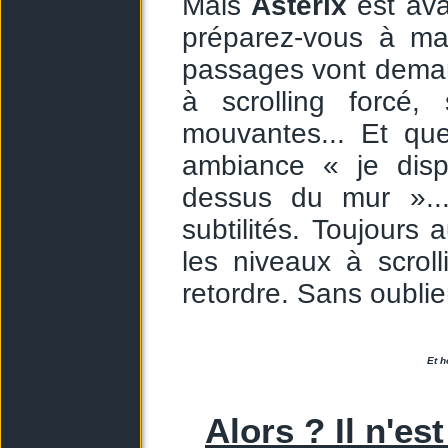
Mais
Astérix
est ava
préparez-vous à maî
passages vont demand
à scrolling forcé,
mouvantes... Et qu
ambiance « je disp
dessus du mur ».
subtilités. Toujours 
les niveaux à scrol
retordre. Sans oubli
Et h
Alors ? Il n'e