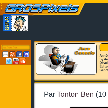
Anné
Syst
Déve
Édite
Genr
Par
Tonton Ben
(10 