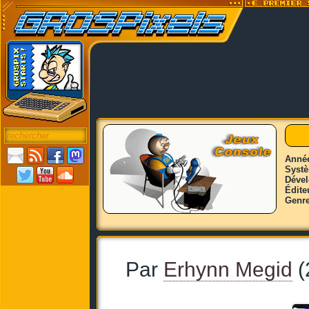
Anné
Syst
Déve
Édite
Genr
Par
Erhynn Megid
(