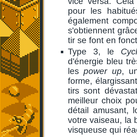
vice versa. Cela 
pour les habit
également compos
s'obtiennent grâ
tir se font en fon
Type 3, le
Cyc
d'énergie bleu tr
les
power up
, u
forme, élargissan
tirs sont dévast
meilleur choix po
détail amusant, l
votre vaiseau, la
visqueuse qui réa