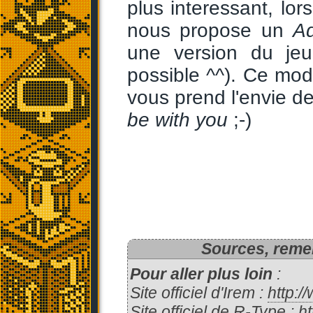
plus interessant, lor
nous propose un
Ad
une version du jeu 
possible ^^). Ce mode
vous prend l'envie de
be with you
;-)
Sources, remer
Pour aller plus loin
:
Site officiel d'Irem :
http:/
Site officiel de R-Type :
ht