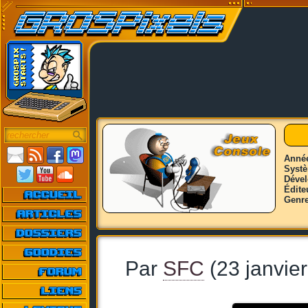
Anné
Syst
Déve
Édite
Genr
Par
SFC
(23 janvie