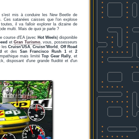
 s'est mis à conduire les New Beetle de
. Ces satanées caisses que l'on explose
utes, il va falloir explorer la dizaine de
de multi. Mais de quoi je parle ?
de course d'EA (avec
Hot Weels
) disponible
peed
et
Gran Turismo
, vous, possesseurs
e les
Cruisn'USA
,
Cruisn'World
,
Off Road
d
et des
San Francisco Rush 1
et
2
ympathique mais limité
Top Gear Rally
, et
disposant d'une grande fluidité et d'un