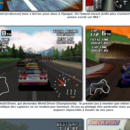
mit (ci-dessus) nous a fait les yeux doux à l'époque. On l'attend encore (enfin plus vraiment 
jamais existé sur N64 !
orld Driver, qui deviendra World Driver Championship : le premier jeu à montrer que même
ifique (les captures ne lui rendent pas honneur). Un jeu au pilotage très particulier mais au 
toujours impossible à émuler de nos jours.