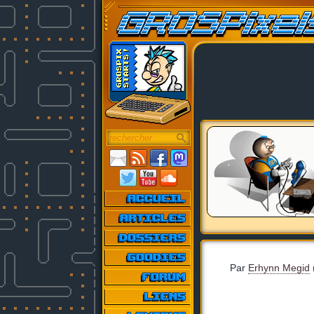
Par
Erhynn Megid