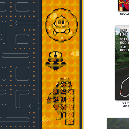
Rev Li
GT W
magn