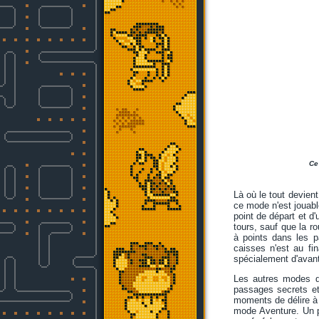
Ce
Là où le tout devien
ce mode n'est jouabl
point de départ et d'u
tours, sauf que la r
à points dans les p
caisses n'est au fi
spécialement d'avan
Les autres modes de
passages secrets et
moments de délire à 
mode Aventure. Un 