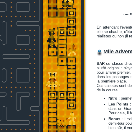
Les T
En attendant l'éven
elle se chauffe, c'é
réalistes ou non (il 
Mlle Adven
BAR
se classe direc
plutôt original : n'
pour arriver premier
dans les passages s
la première place.
Ces caisses sont de t
de la course.
Nitro :
permet 
Les Points :
dans un Gran
Pour cela, il
Bonus :
il ex
demi-tour pour
bien sûr, il v