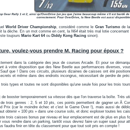
op Gear Rally 1 et 2, ainsi qu'OverDrive (un jeu que j'aime beaucoup même s'il est bardé de d
correctement. Pour OverDrive, la New Beetle est aussi disponible
tuel
World Driver Championship
, considéré comme le
Gran Turismo
de l
tait la dèche. En un mot comme en cent, la
N64
était très mal lotie concernant 
reste toujours
Mario Kart 64
ou
Diddy Kong Racing
sinon).
ture, voulez-vous prendre M. Racing pour époux ?
tement dans la catégorie des jeux de courses Arcade. Et pour se démarquer
ayant à votre disposition que des New Beetle aux performances diverses, vou
. Sauf que ! Dans ces circuits, plusieurs dizaines de caisses ont été positio
ecrets et même dans des endroits incongrus, nécessitant de perdre de préc
rois types et toutes ne sont disponibles qu'une seule fois pour les trois tours 
de booster temporairement sa vitesse dès que l'on traverse la boîte. Très uti
de trois genres : 2, 5 et 10 pts, ces points permettent de gagner un Â Co
d Prix (car le moindre échec et c'est le Game Over !), mais aussi de débl
 faut obtenir « 100 pts » dans une course solo, et donc exploser toutes les ca
iste trois caisses bonus par niveau et leur emplacement est de plus en plus fo
 vous rendre dans un parking, tantôt vous devrez faire un super saut pour atter
ous faudra finir en tête du classement pour que tout soit pris en compte !