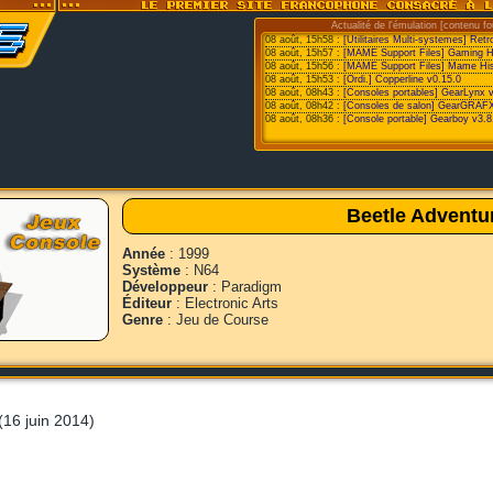
Actualité de l'émulation [contenu fo
08 août, 15h58 :
[Utilitaires Multi-systemes] Retr
08 août, 15h57 :
[MAME Support Files] Gaming Hist
08 août, 15h56 :
[MAME Support Files] Mame His
08 août, 15h53 :
[Ordi.] Copperline v0.15.0
08 août, 08h43 :
[Consoles portables] GearLynx 
08 août, 08h42 :
[Consoles de salon] GearGRAFX
08 août, 08h36 :
[Console portable] Gearboy v3.8
Beetle Adventu
Année
: 1999
Système
: N64
Développeur
: Paradigm
Éditeur
: Electronic Arts
Genre
: Jeu de Course
(16 juin 2014)