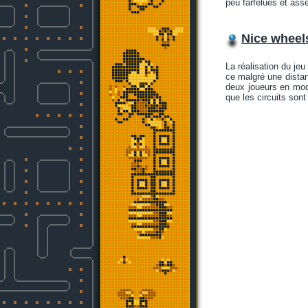
peu farfelues et asse
Nice wheel
La réalisation du jeu
ce malgré une dista
deux joueurs en mo
que les circuits son