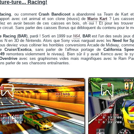
ure-ture... Racing!
Racing
, ou comment
Crash Bandicoot
a abandonné sa
Team
de Kart et
apport avec cet animal et son clone (réussi) de
Mario Kart
? Les caisses
lez en avoir besoin de ces caisses en bois, oh oui ! Et pour les trouver to
 circuit. Sans parler des caisses Bonus qui débloquent du contenu pour le mo
e Racing
(
BAR
), pardi ! Sorti en 1999 sur
N64
,
BAR
est l'un des seuls jeux 
ros N en 3D de Nintendo. Alors que Sony vous narguait avec les
Need for S
vous deviez vous coltiner les horribles conversions Arcade de Midway, comm
me
Cruisn'Exotica
, sans parler de l'affreux portage de
California Spee
049
remontera violemment le niveau). Bien sûr il y avait Kemco avec le s
Overdrive
avec ses graphismes vides mais magnifiques avec le Ram Pack, 
ans parler de ses chansons entraînantes.