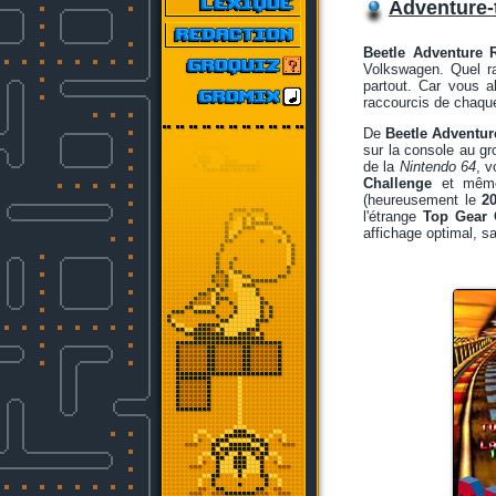
Adventure-t
Beetle Adventure 
Volkswagen. Quel r
partout. Car vous al
raccourcis de chaque
De
Beetle Adventur
sur la console au g
de la
Nintendo 64
, 
Challenge
et mê
(heureusement le
2
l'étrange
Top Gear 
affichage optimal, s