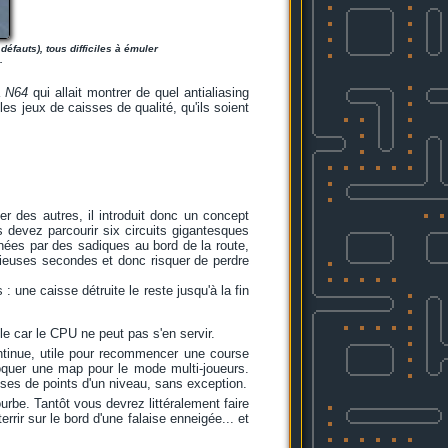
éfauts), tous difficiles à émuler
.
a
N64
qui allait montrer de quel antialiasing
les jeux de caisses de qualité, qu'ils soient
 des autres, il introduit donc un concept
s devez parcourir six circuits gigantesques
nnées par des sadiques au bord de la route,
ieuses secondes et donc risquer de perdre
: une caisse détruite le reste jusqu'à la fin
le car le CPU ne peut pas s'en servir.
ntinue, utile pour recommencer une course
oquer une map pour le mode multi-joueurs.
isses de points d'un niveau, sans exception.
urbe. Tantôt vous devrez littéralement faire
rir sur le bord d'une falaise enneigée... et