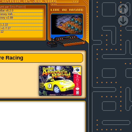
urni par
Emu-France
]
oBat v8.2.0
ory Inifi...
tory v2.89
v1.2.22
 v1.7.17
.12
re Racing