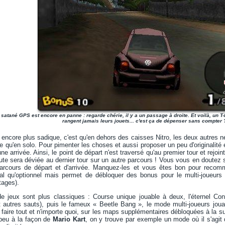
 satané GPS est encore en panne : regarde chérie, il y a un passage à droite. Et voilà, un 
rangent jamais leurs jouets... c'est ça de dépenser sans compter 
t encore plus sadique, c'est qu'en dehors des caisses Nitro, les deux autres 
e qu'en solo. Pour pimenter les choses et aussi proposer un peu d'originalité 
ne arrivée. Ainsi, le point de départ n'est traversé qu'au premier tour et rejoint
oute sera déviée au dernier tour sur un autre parcours ! Vous vous en doutez
arcours de départ et d'arrivée. Manquez-les et vous êtes bon pour recomm
nal qu'optionnel mais permet de débloquer des bonus pour le multi-joueur
tages).
 jeux sont plus classiques : Course unique jouable à deux, l'éternel Cont
 autres sauts), puis le fameux « Beetle Bang », le mode multi-joueurs jouab
faire tout et n'importe quoi, sur les maps supplémentaires débloquées à la sue
peu à la façon de
Mario Kart
, on y trouve par exemple un mode où il s'agit d