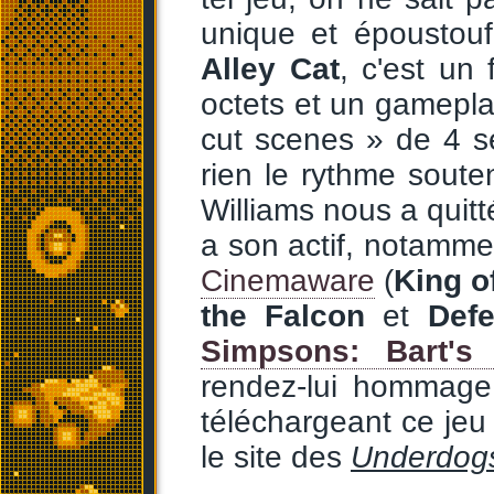
unique et époustouf
Alley Cat
, c'est un 
octets et un gamepla
cut scenes » de 4 
rien le rythme souten
Williams nous a qui
a son actif, notammen
Cinemaware
(
King o
the Falcon
et
Def
Simpsons: Bart's
rendez-lui hommage, 
téléchargeant ce jeu
le site des
Underdog