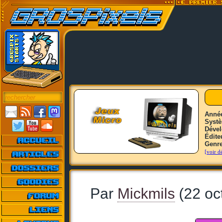
Anné
Syst
Déve
Édite
Genr
[voir dé
Par
Mickmils
(22 oc