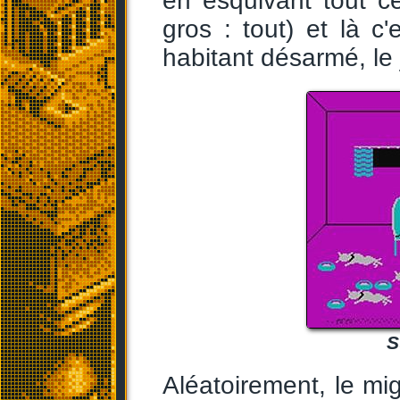
en esquivant tout c
gros : tout) et là c'
habitant désarmé, le j
S
Aléatoirement, le mi