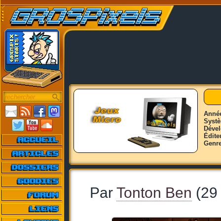
Anné
Syst
Déve
Édite
Genr
Par
Tonton Ben
(29