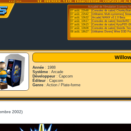
Actualité de l'émulation [contenu fo
07 août, 22h48 :
[Consoles de salon] ChonkyStat
07 août, 22h42 :
[Utilitaires Multi-systemes] St
07 août, 10h32 :
[Arcade] MANX v0.1.0 Beta
07 août, 10h17 :
[Consoles de salon] Snes9xRD 
07 août, 10h15 :
[Consoles de salon] KytyPS5 r2
07 août, 10h08 :
[Consoles de salon] Snes9x Test
06 août, 18h27 :
[Utilitaires Divers] Wine D3D F
Willo
Année
: 1988
Système
: Arcade
Développeur
: Capcom
Éditeur
: Capcom
Genre
: Action / Plate-forme
cembre 2002)