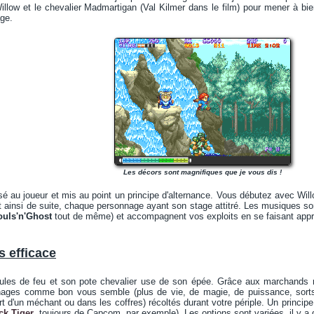
illow et le chevalier Madmartigan (Val Kilmer dans le film) pour mener à bi
ge.
Les décors sont magnifiques que je vous dis !
 au joueur et mis au point un principe d'alternance. Vous débutez avec Wil
 ainsi de suite, chaque personnage ayant son stage attitré. Les musiques 
uls'n'Ghost
tout de même) et accompagnent vos exploits en se faisant appr
s efficace
ules de feu et son pote chevalier use de son épée. Grâce aux marchands 
nages comme bon vous semble (plus de vie, de magie, de puissance, sorts
t d'un méchant ou dans les coffres) récoltés durant votre périple. Un princip
ck Tiger
, toujours de Capcom, par exemple). Les options sont variées, il y a d