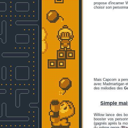
propose d'incarner W
choisir son personna
Mais Capcom a pensé
avec Madmartigan et
des mélodies des
Go
Simple mai
Willow lance des bo
booster vos person
(gagnés après la mor
du même genre (
Bla