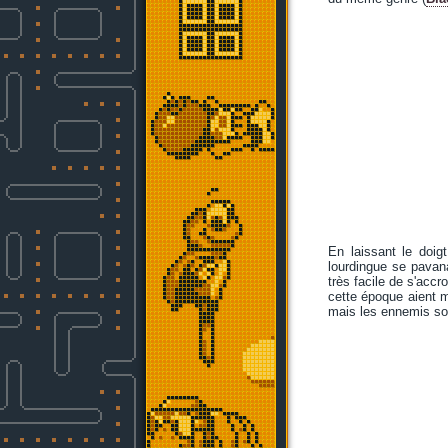
En laissant le doig
lourdingue se pavana
très facile de s'acc
cette époque aient ma
mais les ennemis son