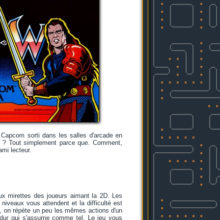
Capcom sorti dans les salles d'arcade en
oi ? Tout simplement parce que. Comment,
ami lecteur.
aux mirettes des joueurs aimant la 2D. Les
niveaux vous attendent et la difficulté est
r, on répète un peu les mêmes actions d'un
et dur qui s'assume comme tel. Le jeu vous