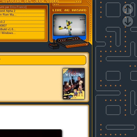
urni par
Emu-France
]
ion4 Alpha 2
eam Rom Ma...
v0.2
60807
Build v1.6...
or Windows...
w