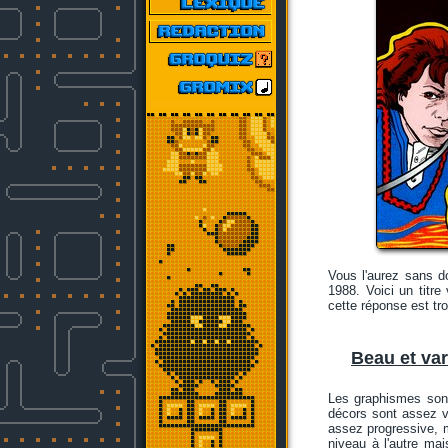
Vous l'aurez sans d
1988. Voici un titr
cette réponse est tro
Beau et var
Les graphismes sont
décors sont assez va
assez progressive, 
niveau à l'autre ma