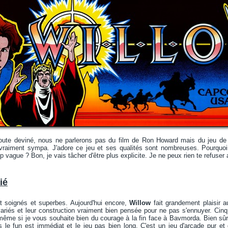
oute deviné, nous ne parlerons pas du film de Ron Howard mais du jeu de 
e vraiment sympa. J'adore ce jeu et ses qualités sont nombreuses. Pourqu
p vague ? Bon, je vais tâcher d'être plus explicite. Je ne peux rien te refuser 
ié
 soignés et superbes. Aujourd'hui encore,
Willow
fait grandement plaisir 
riés et leur construction vraiment bien pensée pour ne pas s'ennuyer. Cinq 
même si je vous souhaite bien du courage à la fin face à Bavmorda. Bien sû
is le fun est immédiat et le jeu pas bien long. C'est un jeu d'arcade pur 