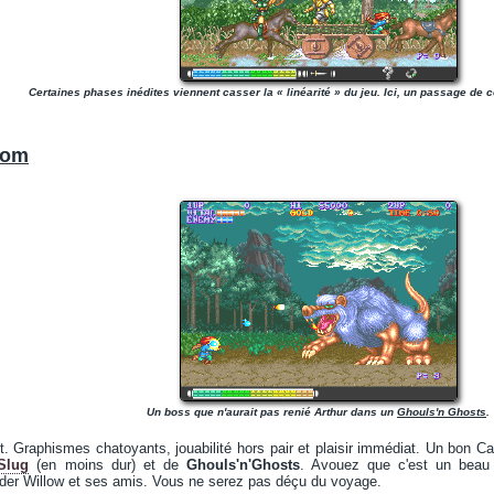
Certaines phases inédites viennent casser la « linéarité » du jeu. Ici, un passage de c
com
Un boss que n'aurait pas renié Arthur dans un
Ghouls'n Ghosts
.
it. Graphismes chatoyants, jouabilité hors pair et plaisir immédiat. Un bon C
Slug
(en moins dur) et de
Ghouls'n'Ghosts
. Avouez que c'est un beau
der Willow et ses amis. Vous ne serez pas déçu du voyage.