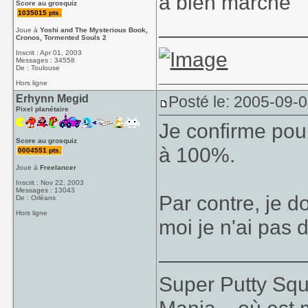
a bien marche
Score au grosquiz
1035015 pts.
____________
Joue à
Yoshi and The Mysterious Book,
Cronos, Tormented Souls 2
Inscrit : Apr 01, 2003
Messages : 34558
De : Toulouse
Hors ligne
Erhynn Megid
Posté le: 2005-09-
Pixel planétaire
Je confirme po
Score au grosquiz
à 100%.
0004551 pts.
Joue à
Freelancer
Inscrit : Nov 22, 2003
Messages : 13043
Par contre, je d
De : Orléans
Hors ligne
moi je n'ai pas 
____________
Super Putty Sq