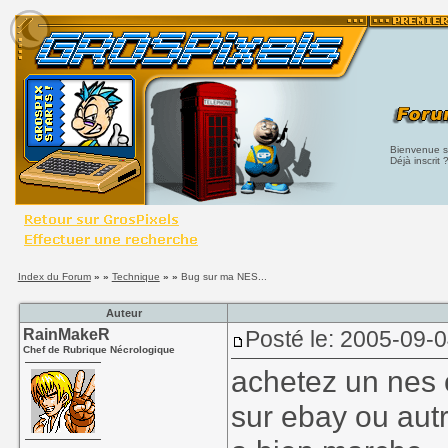
Bienvenue su
Déjà inscrit 
Index du Forum
» »
Technique
» »
Bug sur ma NES...
Auteur
RainMakeR
Posté le: 2005-09-
Chef de Rubrique Nécrologique
achetez un nes 
sur ebay ou aut