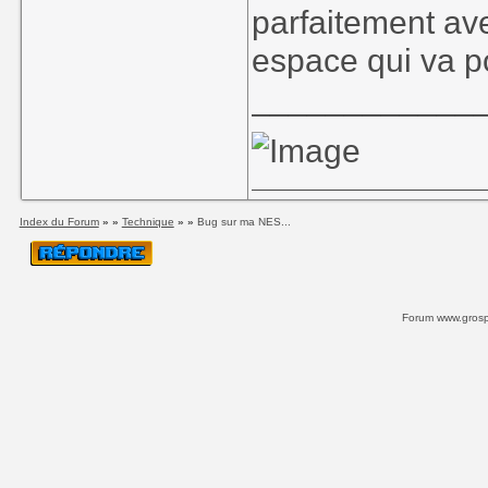
parfaitement ave
espace qui va p
____________
Index du Forum
» »
Technique
» »
Bug sur ma NES...
Forum www.grospi